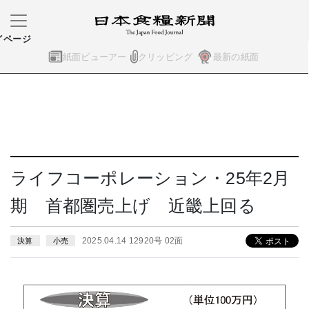
イページ
紙面ビューアー
クリッピング
最新の紙面
ライフコーポレーション・25年2月
期 首都圏売上げ 近畿上回る
2025.04.14 12920号 02面
決算
小売