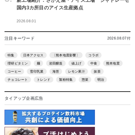
新工場紹介：さかえ屋・アイス工場 シャトレーゼ
国内3カ所目のアイス生産拠点
2026.08.01
注目キーワード
2026.08.07付
特集
日本アクセス
〔熊本地震影響〕
コラボ
理研ビタミン
麺
岩田醸造
値上げ
中食
熊本地震
コーヒー
雪印乳業
海苔
レモン果汁
抹茶
チョコレート
トレンド
製粉特集
惣菜
明治
タイアップ企画広告