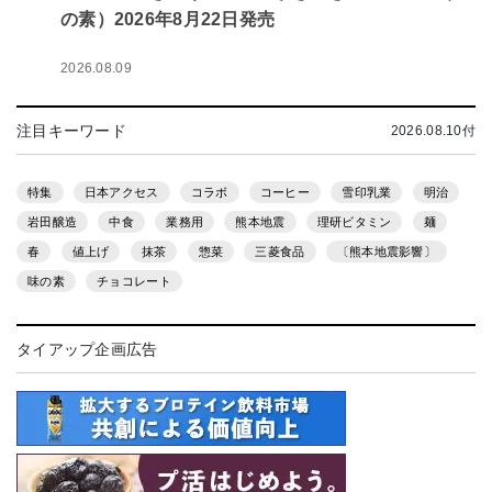
の素）2026年8月22日発売
2026.08.09
注目キーワード
2026.08.10付
特集
日本アクセス
コラボ
コーヒー
雪印乳業
明治
岩田醸造
中食
業務用
熊本地震
理研ビタミン
麺
春
値上げ
抹茶
惣菜
三菱食品
〔熊本地震影響〕
味の素
チョコレート
タイアップ企画広告