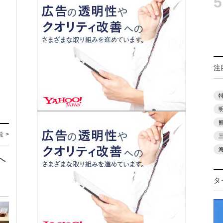
5
注
覧 >
へ
タ