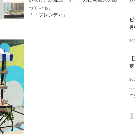
20
っている。
「『ブレンディ』
ビ
月
20
【
落
20
ア
1