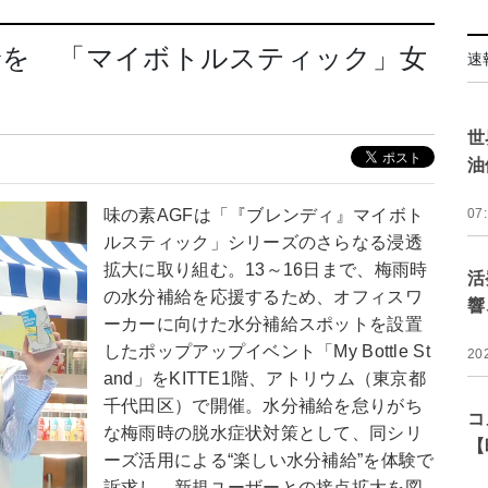
給を 「マイボトルスティック」女
速
世
油
味の素AGFは「『ブレンディ』マイボト
07
ルスティック」シリーズのさらなる浸透
拡大に取り組む。13～16日まで、梅雨時
活
の水分補給を応援するため、オフィスワ
響
ーカーに向けた水分補給スポットを設置
したポップアップイベント「My Bottle St
20
and」をKITTE1階、アトリウム（東京都
千代田区）で開催。水分補給を怠りがち
コ
な梅雨時の脱水症状対策として、同シリ
【
ーズ活用による“楽しい水分補給”を体験で
訴求し、新規ユーザーとの接点拡大を図