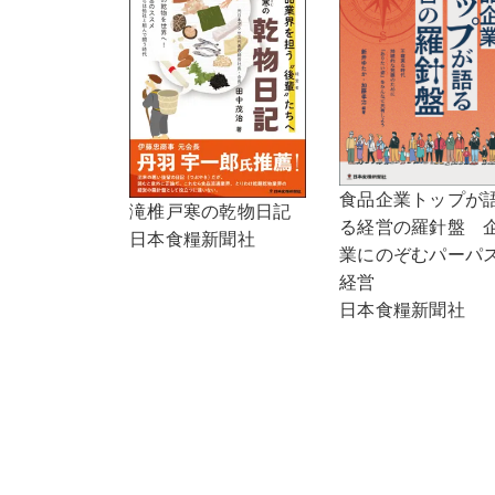
食品企業トップが
滝椎戸寒の乾物日記
る経営の羅針盤 
日本食糧新聞社
業にのぞむパーパ
経営
日本食糧新聞社