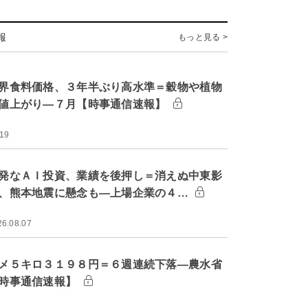
報
もっと見る >
界食料価格、３年半ぶり高水準＝穀物や植物
値上がり―７月【時事通信速報】
:19
発なＡＩ投資、業績を後押し＝消えぬ中東影
、熊本地震に懸念も―上場企業の４…
26.08.07
メ５キロ３１９８円＝６週連続下落―農水省
時事通信速報】