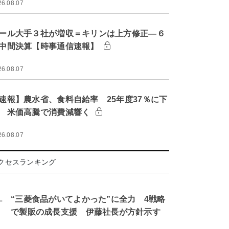
26.08.07
ール大手３社が増収＝キリンは上方修正―６
中間決算【時事通信速報】
26.08.07
速報】農水省、食料自給率 25年度37％に下
 米価高騰で消費減響く
26.08.07
クセスランキング
.
“三菱食品がいてよかった”に全力 4戦略
で製販の成長支援 伊藤社長が方針示す