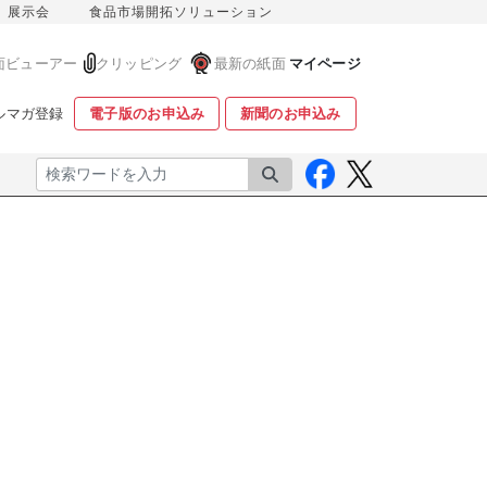
展示会
食品市場開拓ソリューション
面ビューアー
クリッピング
最新の紙面
マイページ
ルマガ登録
電子版のお申込み
新聞のお申込み
検索