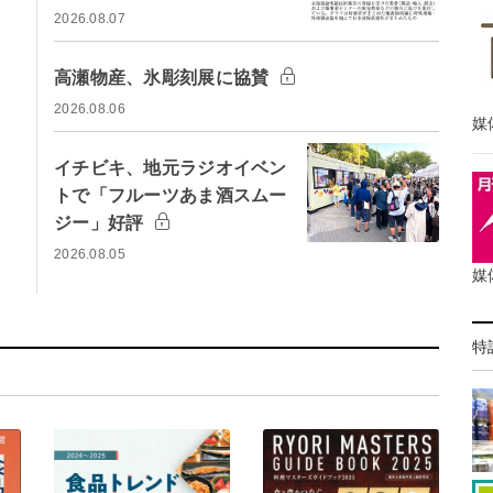
2026.08.07
高瀬物産、氷彫刻展に協賛
2026.08.06
媒
イチビキ、地元ラジオイベン
トで「フルーツあま酒スムー
ジー」好評
2026.08.05
媒
特