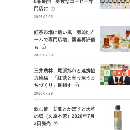
8品展開 身近なコーヒー専
門店に
2026.08.05
紅茶市場に追い風 第3次ブ
ームで専門店増、国産再評価
も
2026.07.29
三井農林、尾張旭市と連携協
力締結 「紅茶と寄り添うま
ちづくり」目指す
2026.07.29
飲む酢 甘夏とかぼすと天草
の塩（久原本家）2026年7月
2日発売