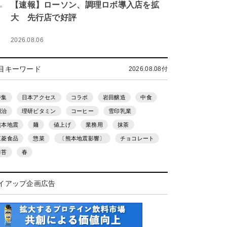
.
【速報】ローソン、調理ロボ導入店を拡
大 先行店で好評
2026.08.06
目キーワード
2026.08.08付
特集
日本アクセス
コラボ
岩田醸造
中食
明治
理研ビタミン
コーヒー
雪印乳業
熊本地震
麺
値上げ
業務用
抹茶
三菱食品
惣菜
〔熊本地震影響〕
チョコレート
海苔
春
イアップ企画広告