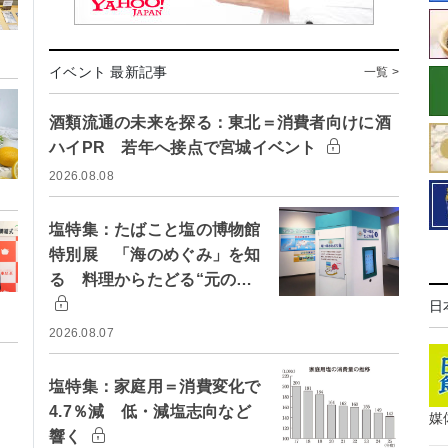
イベント 最新記事
一覧 >
酒類流通の未来を探る：東北＝消費者向けに酒
ハイPR 若年へ接点で宮城イベント
2026.08.08
塩特集：たばこと塩の博物館
特別展 「海のめぐみ」を知
る 料理からたどる“元の…
日
2026.08.07
塩特集：家庭用＝消費変化で
4.7％減 低・減塩志向など
媒
響く