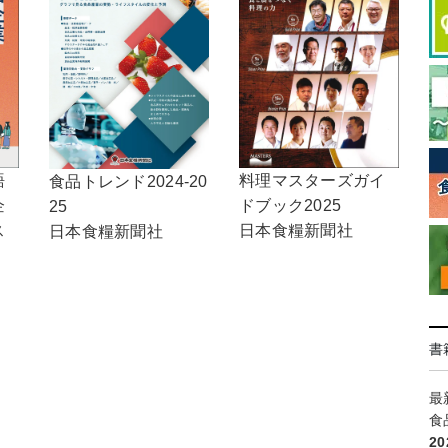
語
料理マスターズガイ
食品トレンド2024-20
企
ドブック2025
25
ス
日本食糧新聞社
日本食糧新聞社
書
最
食
2