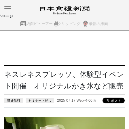
イページ
紙面ビューアー
クリッピング
最新の紙面
ネスレネスプレッソ、体験型イベン
ト開催 オリジナルかき氷など販売
2025.07.17 Web号 00面
嗜好飲料
セミナー・催し