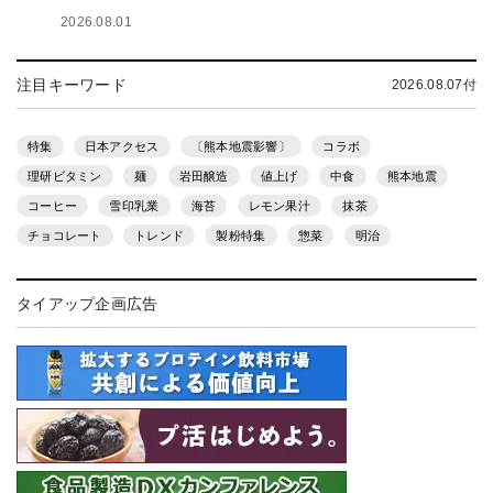
2026.08.01
注目キーワード
2026.08.07付
特集
日本アクセス
〔熊本地震影響〕
コラボ
理研ビタミン
麺
岩田醸造
値上げ
中食
熊本地震
コーヒー
雪印乳業
海苔
レモン果汁
抹茶
チョコレート
トレンド
製粉特集
惣菜
明治
タイアップ企画広告