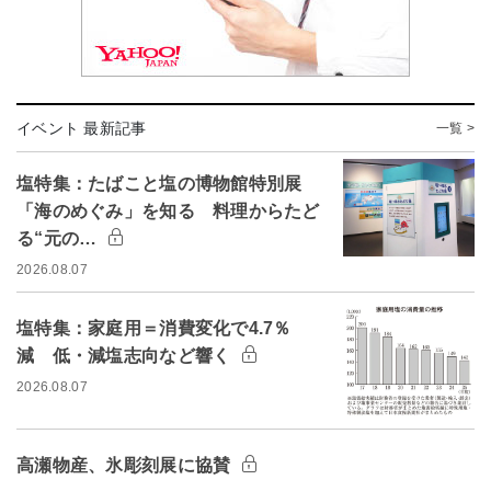
イベント 最新記事
一覧 >
塩特集：たばこと塩の博物館特別展
「海のめぐみ」を知る 料理からたど
る“元の…
2026.08.07
塩特集：家庭用＝消費変化で4.7％
減 低・減塩志向など響く
2026.08.07
高瀬物産、氷彫刻展に協賛