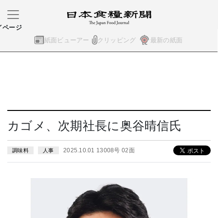
イページ
紙面ビューアー
クリッピング
最新の紙面
カゴメ、次期社長に奥谷晴信氏
2025.10.01 13008号 02面
調味料
人事