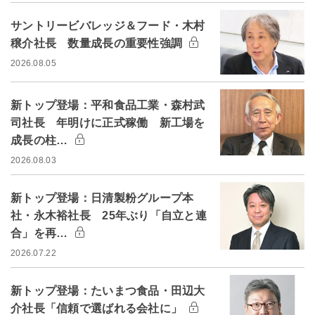
サントリービバレッジ＆フード・木村
穣介社長 数量成長の重要性強調
2026.08.05
新トップ登場：平和食品工業・森村武
司社長 年明けに正式稼働 新工場を
成長の柱…
2026.08.03
新トップ登場：日清製粉グループ本
社・永木裕社長 25年ぶり「自立と連
合」を再…
2026.07.22
新トップ登場：たいまつ食品・田辺大
介社長「信頼で選ばれる会社に」