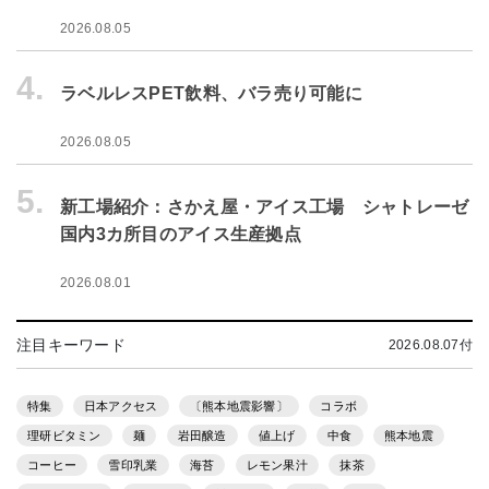
2026.08.05
4.
ラベルレスPET飲料、バラ売り可能に
2026.08.05
5.
新工場紹介：さかえ屋・アイス工場 シャトレーゼ
国内3カ所目のアイス生産拠点
2026.08.01
注目キーワード
2026.08.07付
特集
日本アクセス
〔熊本地震影響〕
コラボ
理研ビタミン
麺
岩田醸造
値上げ
中食
熊本地震
コーヒー
雪印乳業
海苔
レモン果汁
抹茶