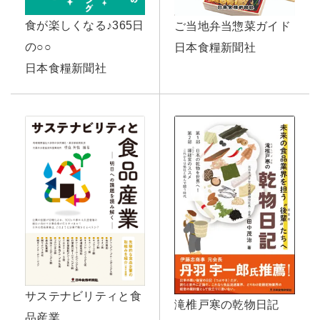
食が楽しくなる♪365日
ご当地弁当惣菜ガイド
の○○
日本食糧新聞社
日本食糧新聞社
サステナビリティと食
滝椎戸寒の乾物日記
品産業