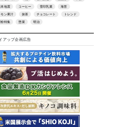
熊本地震
コーヒー
雪印乳業
海苔
レモン果汁
抹茶
チョコレート
トレンド
製粉特集
惣菜
明治
イアップ企画広告