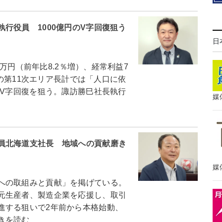
行役員 1000億円のV字回復狙う
日
0万円（前年比8.2％増）、経常利益7
目の第11次エリア長計では「人口に依
のV字回復を狙う。諏訪勝巳社長執行
媒
員北海道支社長 地域への貢献磨き
媒
への取組みと貢献」を掲げている。
元生産者、製造企業を応援し、取引
進する狙いで2年前から本格始動、
きを読む