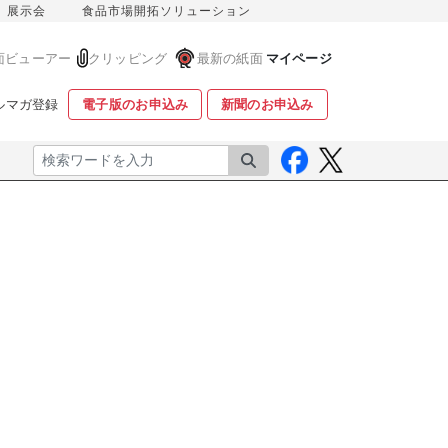
展示会
食品市場開拓ソリューション
面ビューアー
クリッピング
最新の紙面
マイページ
ルマガ登録
電子版のお申込み
新聞のお申込み
検索