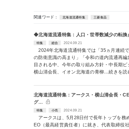
関連ワード：
北海道流通特集
三菱食品
◆北海道流通特集：人口・世帯数減少の転換
2024.09.21
特集
総合
2024年北海道流通特集では「35ヵ月連続
の防衛意識の高まり」「令和の道内流通再編
目される中、今年の取り組み方針・中長期ビ
横山清会長、イオン北海道の青柳…続きを読
北海道流通特集：アークス・横山清会長・CE
グ…
2024.09.21
特集
小売
アークスは、5月28日付で長年トップを務
EO（最高経営責任者）に就き、代表取締役社