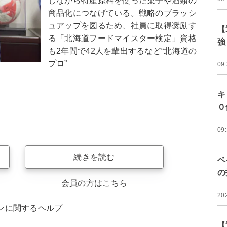
しながら特産原料を使った菓子や酒類の
商品化につなげている。戦略のブラッシ
ュアップを図るため、社員に取得奨励す
【
る「北海道フードマイスター検定」資格
強
も2年間で42人を輩出するなど“北海道の
プロ”
09
キ
０
09
続きを読む
ベ
の
会員の方はこちら
20
ンに関するヘルプ
【