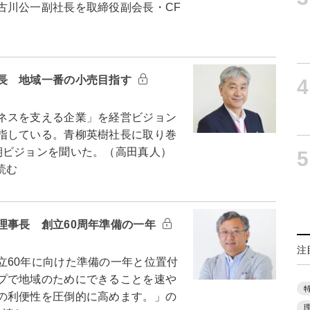
古川公一副社長を取締役副会長・CF
長 地域一番の小売目指す
4
ネスを支える企業」を経営ビジョン
指している。青柳英樹社長に取り巻
期ビジョンを聞いた。（高田真人）
5
読む
理事長 創立60周年準備の一年
注
60年に向けた準備の一年と位置付
プで地域のためにできることを速や
の利便性を圧倒的に高めます。」の