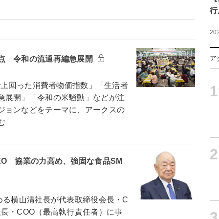
行
20
ア
点 令和の流通再編急展開
で上回った消費者物価指数」「生活者
1
急展開」「令和の米騒動」などが注
ジョンなどをテーマに、アークスの
む
2
O 協業の力高め、強固な食品SM
める横山清社長が代表取締役会長・C
長・COO（最高執行責任者）に事
3