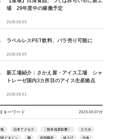
【速報】日清食品、つくばみらい市に新工
場 29年度中の稼働予定
2026.08.05
.
ラベルレスPET飲料、バラ売り可能に
2026.08.05
.
新工場紹介：さかえ屋・アイス工場 シャ
トレーゼ国内3カ所目のアイス生産拠点
2026.08.01
目キーワード
2026.08.07付
特集
日本アクセス
〔熊本地震影響〕
コラボ
理研ビタミン
麺
岩田醸造
値上げ
中食