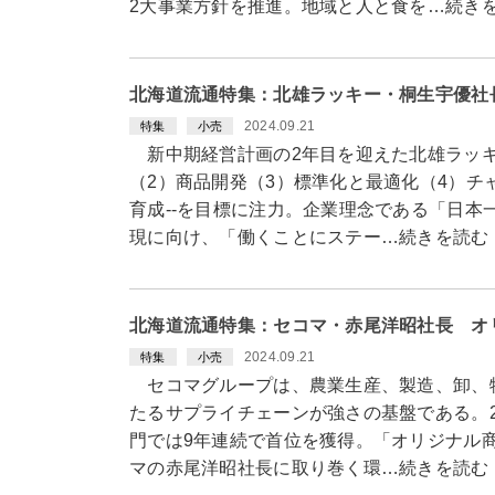
2大事業方針を推進。地域と人と食を…続き
北海道流通特集：北雄ラッキー・桐生宇優社
2024.09.21
特集
小売
新中期経営計画の2年目を迎えた北雄ラッキ
（2）商品開発（3）標準化と最適化（4）チ
育成--を目標に注力。企業理念である「日本
現に向け、「働くことにステー…続きを読む
北海道流通特集：セコマ・赤尾洋昭社長 オ
2024.09.21
特集
小売
セコマグループは、農業生産、製造、卸、
たるサプライチェーンが強さの基盤である。20
門では9年連続で首位を獲得。「オリジナル
マの赤尾洋昭社長に取り巻く環…続きを読む