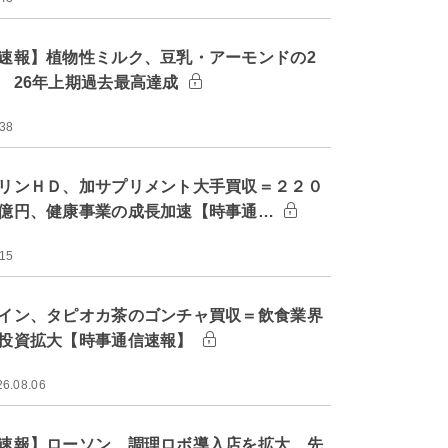
速報】植物性ミルク、豆乳・アーモンドの2
 26年上期過去最高達成
:38
リンＨＤ、加サプリメント大手買収＝２２０
億円、健康事業の成長加速【時事通…
:15
イン、タピオカ茶のゴンチャ買収＝飲食業界
投資拡大【時事通信速報】
26.08.06
速報】ローソン、調理ロボ導入店を拡大 先