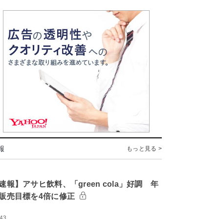
報
もっと見る >
速報】アサヒ飲料、「green cola」好調 年
販売目標を4倍に修正
:43