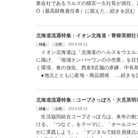
業会社であるラルズの猫宮一久社長が就任、
O（最高財務責任者）に据えた…続きを読む
北海道流通特集：イオン北海道・青柳英樹社
2024.09.21
特集
小売
イオン北海道は「北海道のヘルス＆ウエル
に掲げ、「地域ナンバーワンの小売業」を目
く環境、食の強化、西友9店舗の承継、中長
●地元とともに産地・商品開発 …続きを
北海道流通特集：コープさっぽろ・大見英明
2024.09.21
特集
小売
生活協同組合コープさっぽろは、来年の創立
ける。「つなぐ」をテーマに、「オールコー
かに実践しよう。」「デジタルで組合員接点