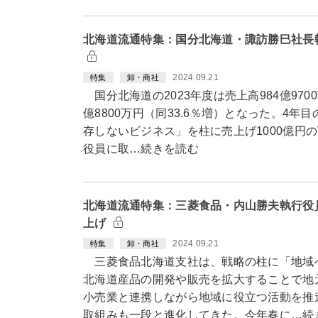
北海道流通特集：国分北海道・諏訪勝巳社長執
2024.09.21
特集
卸・商社
国分北海道の2023年度は売上高984億970
億8800万円（同33.6％増）となった。4年
存しないビジネス」を柱に売上げ1000億円
役員に取…続きを読む
北海道流通特集：三菱食品・内山勝夫執行役
上げ
2024.09.21
特集
卸・商社
三菱食品北海道支社は、戦略の柱に「地域
北海道産品の開発や販売を拡大することで地
小売業と連携しながら地域に役立つ活動を推
取組みも一段と進化してきた。今年春に…続