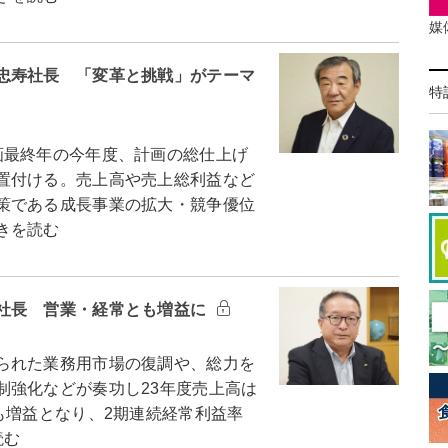
媒
忠寿社長 「変革と挑戦」がテーマ
特
最終年の今年度、計画の総仕上げ
置付ける。売上高や売上総利益など
策である成長事業の拡大・競争優位
きを読む
社長 営業・経常とも増益に
られた業務用市場の復調や、総力を
制強化などが奏功し23年度売上高は
も増益となり、2期連続経常利益率
読む