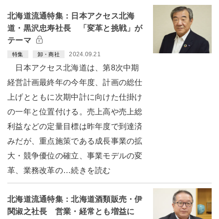
北海道流通特集：日本アクセス北海
道・黒沢忠寿社長 「変革と挑戦」が
テーマ
2024.09.21
特集
卸・商社
日本アクセス北海道は、第8次中期
経営計画最終年の今年度、計画の総仕
上げとともに次期中計に向けた仕掛け
の一年と位置付ける。売上高や売上総
利益などの定量目標は昨年度で到達済
みだが、重点施策である成長事業の拡
大・競争優位の確立、事業モデルの変
革、業務改革の…続きを読む
北海道流通特集：北海道酒類販売・伊
関淑之社長 営業・経常とも増益に