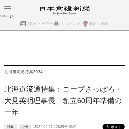
イページ
紙面ビューアー
クリッピング
最新の紙面
北海道流通特集2024
北海道流通特集：コープさっぽろ・
大見英明理事長 創立60周年準備の
一年
2024.09.21 12825号 03面
特集
小売