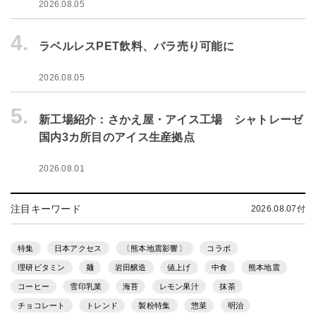
2026.08.05
4.
ラベルレスPET飲料、バラ売り可能に
2026.08.05
5.
新工場紹介：さかえ屋・アイス工場 シャトレーゼ
国内3カ所目のアイス生産拠点
2026.08.01
注目キーワード
2026.08.07付
特集
日本アクセス
〔熊本地震影響〕
コラボ
理研ビタミン
麺
岩田醸造
値上げ
中食
熊本地震
コーヒー
雪印乳業
海苔
レモン果汁
抹茶
チョコレート
トレンド
製粉特集
惣菜
明治