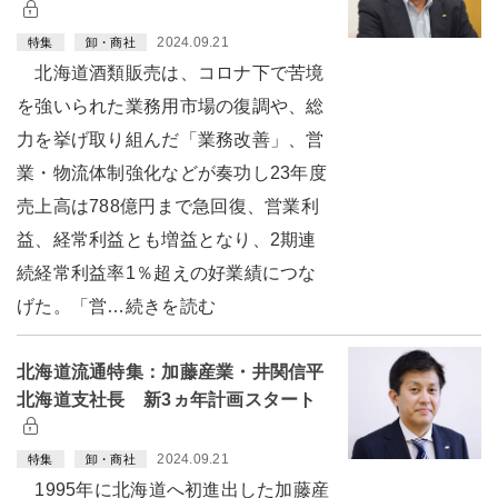
2024.09.21
特集
卸・商社
北海道酒類販売は、コロナ下で苦境
を強いられた業務用市場の復調や、総
力を挙げ取り組んだ「業務改善」、営
業・物流体制強化などが奏功し23年度
売上高は788億円まで急回復、営業利
益、経常利益とも増益となり、2期連
続経常利益率1％超えの好業績につな
げた。「営…続きを読む
北海道流通特集：加藤産業・井関信平
北海道支社長 新3ヵ年計画スタート
2024.09.21
特集
卸・商社
1995年に北海道へ初進出した加藤産