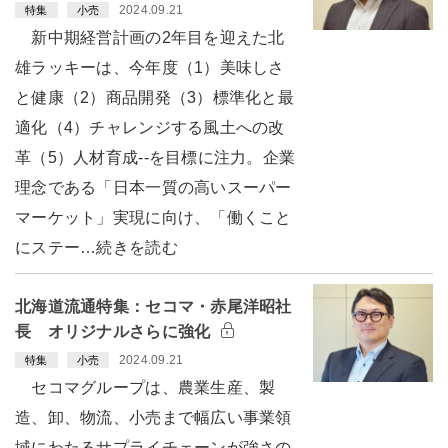
2024.09.21
特集
小売
新中期経営計画の2年目を迎えた北
雄ラッキーは、今年度（1）美味しさ
と健康（2）商品開発（3）標準化と最
適化（4）チャレンジする風土への改
革（5）人材育成--を目標に注力。企業
理念である「日本一質の高いスーパー
マーケット」実現に向け、「働くこと
にステー…続きを読む
北海道流通特集：セコマ・赤尾洋昭社
長 オリジナルさらに強化
2024.09.21
特集
小売
セコマグループは、農業生産、製
造、卸、物流、小売まで幅広い事業領
域にわたるサプライチェーンが強さの