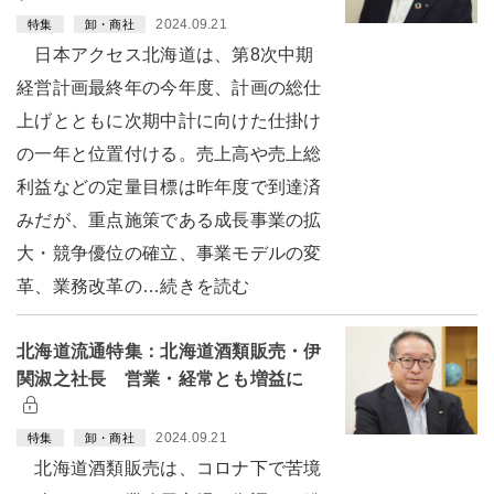
2024.09.21
特集
卸・商社
日本アクセス北海道は、第8次中期
経営計画最終年の今年度、計画の総仕
上げとともに次期中計に向けた仕掛け
の一年と位置付ける。売上高や売上総
利益などの定量目標は昨年度で到達済
みだが、重点施策である成長事業の拡
大・競争優位の確立、事業モデルの変
革、業務改革の…続きを読む
北海道流通特集：北海道酒類販売・伊
関淑之社長 営業・経常とも増益に
2024.09.21
特集
卸・商社
北海道酒類販売は、コロナ下で苦境