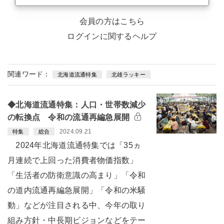
会員の方はこちら
ログインに関するヘルプ
関連ワード：
北海道流通特集
北雄ラッキー
◆北海道流通特集：人口・世帯数減少
の転換点 令和の流通再編急展開
2024.09.21
特集
総合
2024年北海道流通特集では「35ヵ
月連続で上回った消費者物価指数」
「生活者の防衛意識の高まり」「令和
の道内流通再編急展開」「令和の米騒
動」などが注目される中、今年の取り
組み方針・中長期ビジョンなどをテー