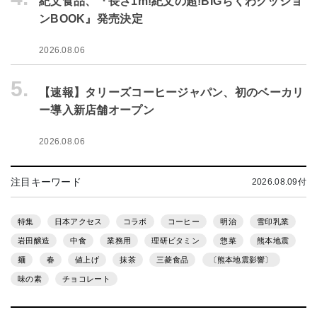
紀文食品、『長さ1m!紀文の超!BIGちくわクッショ
ンBOOK』発売決定
2026.08.06
5.
【速報】タリーズコーヒージャパン、初のベーカリ
ー導入新店舗オープン
2026.08.06
注目キーワード
2026.08.09付
特集
日本アクセス
コラボ
コーヒー
明治
雪印乳業
岩田醸造
中食
業務用
理研ビタミン
惣菜
熊本地震
麺
春
値上げ
抹茶
三菱食品
〔熊本地震影響〕
味の素
チョコレート