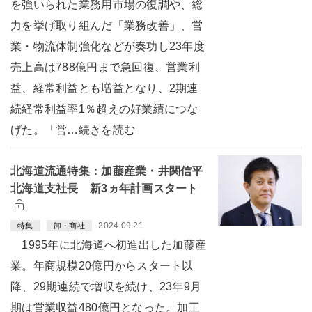
を強いられた業務用市場の復調や、総
力を挙げ取り組んだ「業務改善」、営
業・物流体制強化などが奏功し23年度
売上高は788億円まで急回復、営業利
益、経常利益とも増益となり、2期連
続経常利益率1％超えの好業績につな
げた。「営…続きを読む
北海道流通特集：加藤産業・井関信平
北海道支社長 新3ヵ年計画スタート
2024.09.21
特集
卸・商社
1995年に北海道へ初進出した加藤産
業。年商規模20億円からスタート以
降、29期連続で増収を続け、23年9月
期は営業収益480億円となった。加工