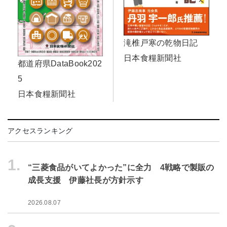
滝椎戸寒の乾物日記
日本食糧新聞社
都道府県DataBook202
5
日本食糧新聞社
アクセスランキング
1.
“三菱食品がいてよかった”に全力 4戦略で製販の
成長支援 伊藤社長が方針示す
2026.08.07