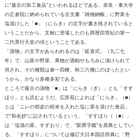
に“最古の加工食品”といわれるほどである。奈良・東大寺
の正倉院に納められている古文書「雑物納帳」に野菜を
塩漬けした「■」（にらき）の文字が書き残されていると
いうことだから、文献に登場したのも西暦四世紀の第一
二代景行天皇の頃ということである。
「漬物」の文字があらわれるのは「延喜式」（九二七
年）で、山菜や野菜、果物が酒粕やもろみに漬けられて
供され、その種類は春一四種、秋三六種にのぼったとい
うから、かなり多種多彩である。
ところで最古の漬物「■」は「にらき（ぎ）」とも「すす
ほり」とも読むようだ。広辞苑によれば「にらき」（■）
とは「ニレの樹皮の粉末を入れた塩に菜を漬けた食品」
で“和名抄”に記されているという。「すすほり（（■）」
は「塩漬の菜。すずおり」で、“新撰字鑑”を原典としてい
る。「すすほり」については修訂大日本国語辞典に「野