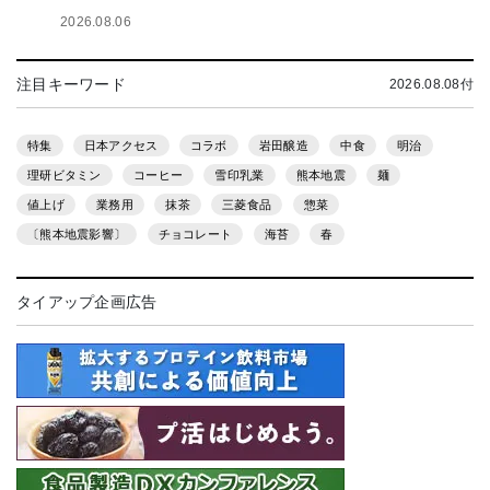
2026.08.06
注目キーワード
2026.08.08付
特集
日本アクセス
コラボ
岩田醸造
中食
明治
理研ビタミン
コーヒー
雪印乳業
熊本地震
麺
値上げ
業務用
抹茶
三菱食品
惣菜
〔熊本地震影響〕
チョコレート
海苔
春
タイアップ企画広告