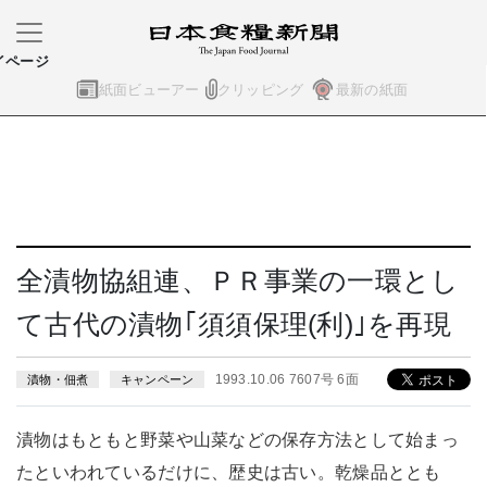
イページ
紙面ビューアー
クリッピング
最新の紙面
全漬物協組連、ＰＲ事業の一環とし
て古代の漬物｢須須保理(利)｣を再現
1993.10.06 7607号 6面
漬物・佃煮
キャンペーン
漬物はもともと野菜や山菜などの保存方法として始まっ
たといわれているだけに、歴史は古い。乾燥品ととも