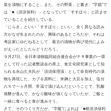
菜を漬物にすること。また、その野菜」と書き、“字鏡”で
は「■（須須保利）」となっていて「すすほり」と読ませ
ていることを紹介している。
「にらき」といい「すすほり」といい、全く異なる読み
方がなぜ生まれたのか、興味のあるところだが、それは
考証家にゆだねるとして、最古の漬物が再び現代によみ
がえったとしたらどうだろう。
９月27日、全日本漬物協同組合連合会がＰＲ事業の一環
として行った記者懇談会の席上、食文化研究家として知
られる永山久夫氏が「須須保理漬」として奈良時代の漬
物を再現した。カブを原料に、米麹と大豆を加え、塩分
八％で一ヵ月間、常温で漬け込んだということで、乳酸
発酵が進んで、かなり酸味が強くなっていたが、ご飯と
一緒に食べると食が進みそう。
さて、そのつくり方だが、“字鑑”によれば「■根須須保利