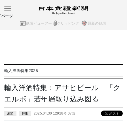
イページ
紙面ビューアー
クリッピング
最新の紙面
輸入洋酒特集2025
輸入洋酒特集：アサヒビール 「ク
エルボ」若年層取り込み図る
2025.04.30 12928号 07面
酒類
特集