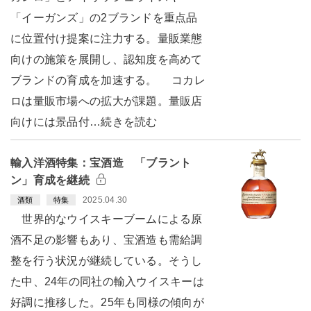
「イーガンズ」の2ブランドを重点品
に位置付け提案に注力する。量販業態
向けの施策を展開し、認知度を高めて
ブランドの育成を加速する。 コカレ
ロは量販市場への拡大が課題。量販店
向けには景品付…続きを読む
輸入洋酒特集：宝酒造 「ブラント
ン」育成を継続
2025.04.30
酒類
特集
世界的なウイスキーブームによる原
酒不足の影響もあり、宝酒造も需給調
整を行う状況が継続している。そうし
た中、24年の同社の輸入ウイスキーは
好調に推移した。25年も同様の傾向が