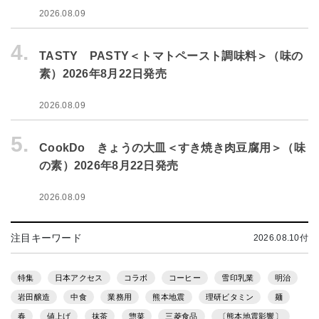
2026.08.09
4.
TASTY PASTY＜トマトペースト調味料＞（味の
素）2026年8月22日発売
2026.08.09
5.
CookDo きょうの大皿＜すき焼き肉豆腐用＞（味
の素）2026年8月22日発売
2026.08.09
注目キーワード
2026.08.10付
特集
日本アクセス
コラボ
コーヒー
雪印乳業
明治
岩田醸造
中食
業務用
熊本地震
理研ビタミン
麺
春
値上げ
抹茶
惣菜
三菱食品
〔熊本地震影響〕