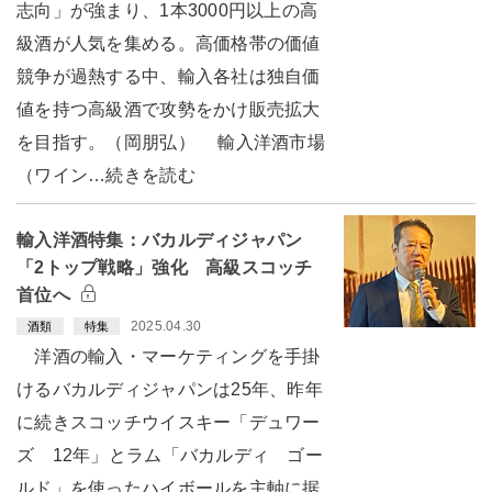
志向」が強まり、1本3000円以上の高
級酒が人気を集める。高価格帯の価値
競争が過熱する中、輸入各社は独自価
値を持つ高級酒で攻勢をかけ販売拡大
を目指す。（岡朋弘） 輸入洋酒市場
（ワイン…続きを読む
輸入洋酒特集：バカルディジャパン
「2トップ戦略」強化 高級スコッチ
首位へ
2025.04.30
酒類
特集
洋酒の輸入・マーケティングを手掛
けるバカルディジャパンは25年、昨年
に続きスコッチウイスキー「デュワー
ズ 12年」とラム「バカルディ ゴー
ルド」を使ったハイボールを主軸に据