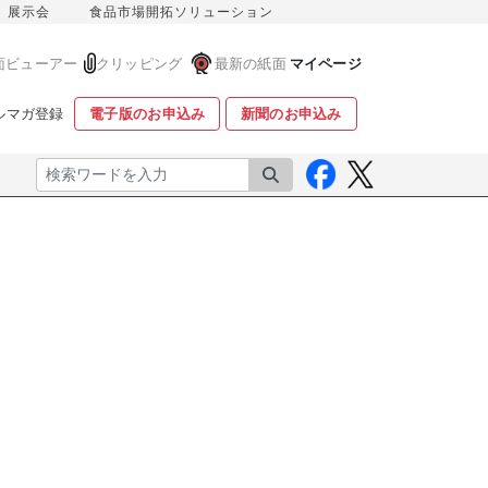
展示会
食品市場開拓ソリューション
面ビューアー
クリッピング
最新の紙面
マイページ
ルマガ登録
電子版のお申込み
新聞のお申込み
検索