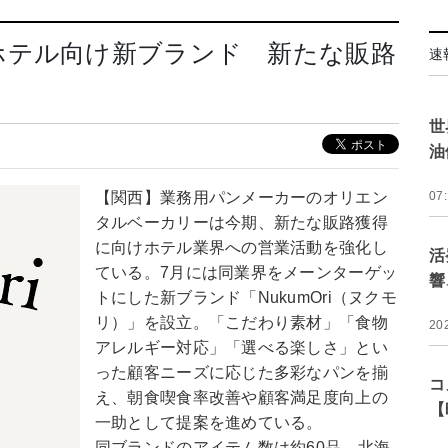
ホテル向け新ブランド 新たな販路
速
世
油
【関西】業務用パンメーカーのオリエン
07
タルベーカリーは今期、新たな販路獲得
に向けホテル業界への営業活動を強化し
活
ている。7月には同業界をメーンターゲッ
響
トにした新ブランド「NukumOri（ヌクモ
リ）」を設立。「こだわり素材」「食物
20
アレルギー対応」「選べる楽しさ」とい
った顧客ニーズに応じた多彩なパンを揃
コ
え、朝食喫食率改善や顧客満足度向上の
【
一助として提案を進めている。
同ブランドのアイテム数は約60品。北海