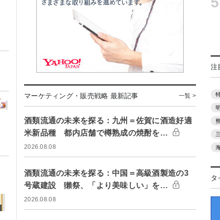
5
注
マーケティング・販売戦略 最新記事
一覧 >
酒類流通の未来を探る：九州＝佐賀に酒造好適
米新品種 都内店舗で樽熟成の焼酎を…
2026.08.08
酒類流通の未来を探る：中国＝高級酒製造の3
タ
号蔵建設 獺祭、「より美味しい」を…
2026.08.08