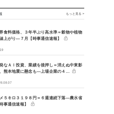
報
もっと見る >
界食料価格、３年半ぶり高水準＝穀物や植物
値上がり―７月【時事通信速報】
:19
発なＡＩ投資、業績を後押し＝消えぬ中東影
、熊本地震に懸念も―上場企業の４…
26.08.07
メ５キロ３１９８円＝６週連続下落―農水省
時事通信速報】