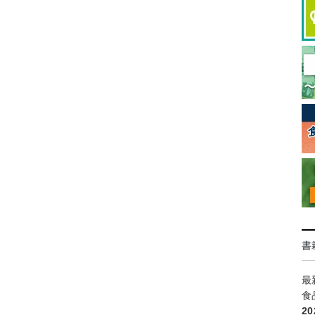
書
最
食
2