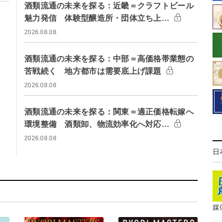
酒類流通の未来を探る：近畿＝クラフトビール
魅力発信 体験型醸造所・団体立ち上…
2026.08.08
酒類流通の未来を探る：中部＝高価格帯業態の
苦戦続く 地方都市は需要底上げ課題
2026.08.08
酒類流通の未来を探る：関東＝適正価格転嫁へ
環境整備 酒類卸、物流効率化へ対応…
2026.08.08
日
媒