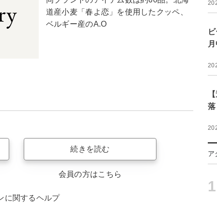
20
道産小麦「春よ恋」を使用したクッペ、
ベルギー産のA.O
ビ
月
20
【
落
20
続きを読む
ア
会員の方はこちら
1
ンに関するヘルプ