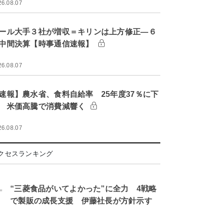
26.08.07
ール大手３社が増収＝キリンは上方修正―６
中間決算【時事通信速報】
26.08.07
速報】農水省、食料自給率 25年度37％に下
 米価高騰で消費減響く
26.08.07
クセスランキング
.
“三菱食品がいてよかった”に全力 4戦略
で製販の成長支援 伊藤社長が方針示す