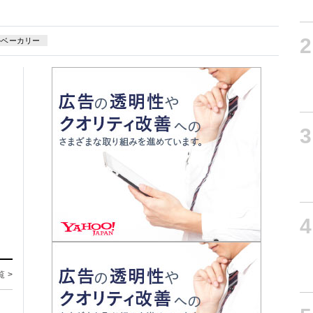
2
ルベーカリー
3
4
覧 >