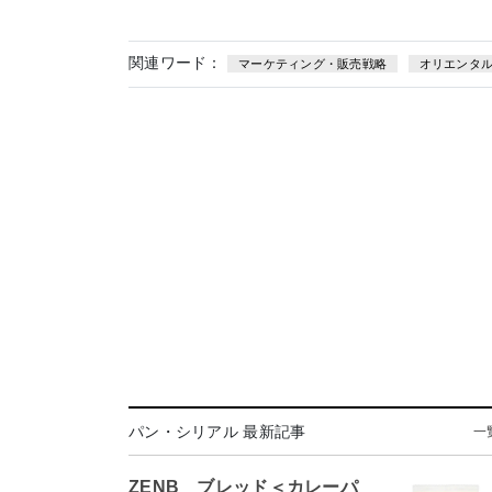
関連ワード：
マーケティング・販売戦略
オリエンタ
パン・シリアル 最新記事
一
ZENB ブレッド＜カレーパ