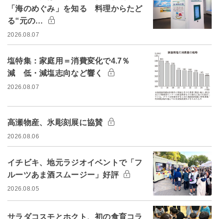
「海のめぐみ」を知る 料理からたど
る“元の…
2026.08.07
塩特集：家庭用＝消費変化で4.7％
減 低・減塩志向など響く
2026.08.07
高瀬物産、氷彫刻展に協賛
2026.08.06
イチビキ、地元ラジオイベントで「フ
ルーツあま酒スムージー」好評
2026.08.05
サラダコスモとホクト、初の食育コラ