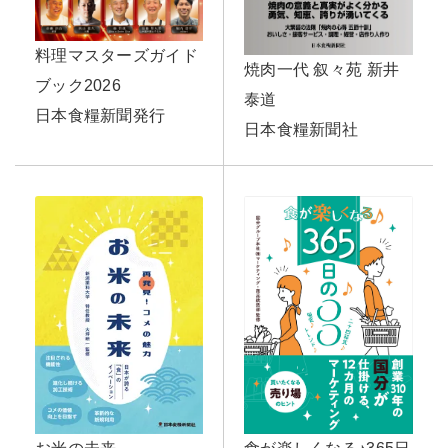
料理マスターズガイド
焼肉一代 叙々苑 新井
ブック2026
泰道
日本食糧新聞発行
日本食糧新聞社