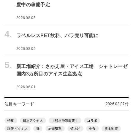
度中の稼働予定
2026.08.05
4.
ラベルレスPET飲料、バラ売り可能に
2026.08.05
5.
新工場紹介：さかえ屋・アイス工場 シャトレーゼ
国内3カ所目のアイス生産拠点
2026.08.01
注目キーワード
2026.08.07付
特集
日本アクセス
〔熊本地震影響〕
コラボ
理研ビタミン
麺
岩田醸造
値上げ
中食
熊本地震