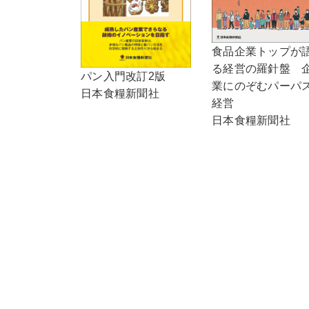
食品企業トップが
る経営の羅針盤 
パン入門改訂2版
業にのぞむパーパ
日本食糧新聞社
経営
日本食糧新聞社