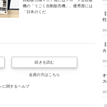
機の「うごく自動販売機」、優秀賞には
「日本のくだ
【
行
20
【
カ
20
続きを読む
会員の方はこちら
オ
ス
ンに関するヘルプ
20
〔