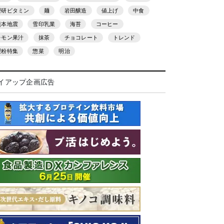
理研ビタミン
麺
岩田醸造
値上げ
中食
熊本地震
雪印乳業
海苔
コーヒー
レモン果汁
抹茶
チョコレート
トレンド
製粉特集
惣菜
明治
イアップ企画広告