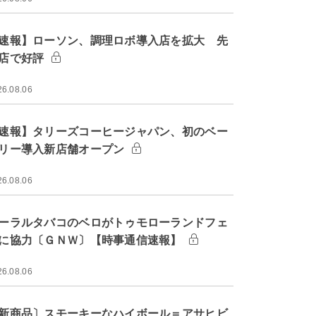
速報】ローソン、調理ロボ導入店を拡大 先
店で好評
26.08.06
速報】タリーズコーヒージャパン、初のベー
リー導入新店舗オープン
26.08.06
ーラルタバコのベロがトゥモローランドフェ
に協力〔ＧＮＷ〕【時事通信速報】
26.08.06
新商品〕スモーキーなハイボール＝アサヒビ