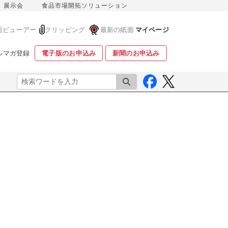
展示会
食品市場開拓ソリューション
面ビューアー
クリッピング
最新の紙面
マイページ
ルマガ登録
電子版のお申込み
新聞のお申込み
検索