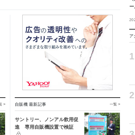
ー
20
ア
1
2
自販機 最新記事
覧 >
一覧 >
サントリー、ノンアル飲用促
進 専用自販機設置で検証
3