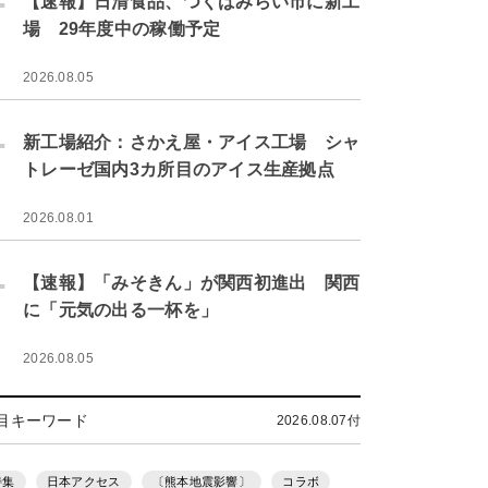
【速報】日清食品、つくばみらい市に新工
場 29年度中の稼働予定
2026.08.05
.
新工場紹介：さかえ屋・アイス工場 シャ
トレーゼ国内3カ所目のアイス生産拠点
2026.08.01
.
【速報】「みそきん」が関西初進出 関西
に「元気の出る一杯を」
2026.08.05
目キーワード
2026.08.07付
特集
日本アクセス
〔熊本地震影響〕
コラボ