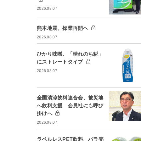
2026.08.07
熊本地震、操業再開へ
2026.08.07
ひかり味噌、「晴れのち糀」
にストレートタイプ
2026.08.07
全国清涼飲料連合会、被災地
へ飲料支援 会員社にも呼び
掛けへ
2026.08.07
ラベルレスPET飲料、バラ売