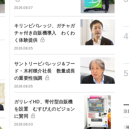
2026.08.07
キリンビバレッジ、ガチャガ
チャ付き自販機導入 わくわ
4
く体験提供
2026.08.05
サントリービバレッジ＆フー
5
ド・木村穣介社長 数量成長
の重要性強調
2026.08.05
ガリレイHD、寄付型自販機
を設置 むすびえのビジョン
注
に賛同
2026.08.03