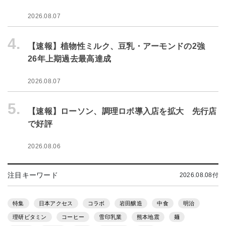
2026.08.07
4.
【速報】植物性ミルク、豆乳・アーモンドの2強
26年上期過去最高達成
2026.08.07
5.
【速報】ローソン、調理ロボ導入店を拡大 先行店
で好評
2026.08.06
注目キーワード
2026.08.08付
特集
日本アクセス
コラボ
岩田醸造
中食
明治
理研ビタミン
コーヒー
雪印乳業
熊本地震
麺