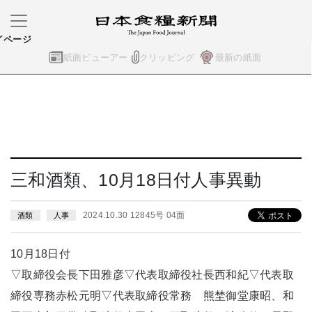
イページ
紙面ビューアー
クリッピング
最新の紙面
三和酒類、10月18日付人事異動
2024.10.30 12845号 04面
酒類
人事
10月18日付
▽取締役会長下田雅彦▽代表取締役社長西和紀▽代表取
締役専務赤松元明▽代表取締役常務 熊埜御堂康昭、和