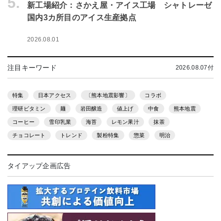
5.
新工場紹介：さかえ屋・アイス工場 シャトレーゼ
国内3カ所目のアイス生産拠点
2026.08.01
注目キーワード
2026.08.07付
特集
日本アクセス
〔熊本地震影響〕
コラボ
理研ビタミン
麺
岩田醸造
値上げ
中食
熊本地震
コーヒー
雪印乳業
海苔
レモン果汁
抹茶
チョコレート
トレンド
製粉特集
惣菜
明治
タイアップ企画広告