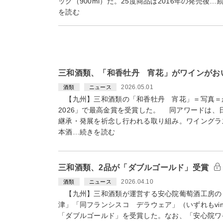
ック（900ml）だ。25度商品は2016年の発売後…
を読む
三和酒類、「和香牡丹 宵花」がワインがお
2026.05.01
酒類
ニュース
【九州】三和酒類の「和香牡丹 宵花」＝写真＝
2026」で最高金賞を受賞した。 同アワードは
継承・発展を祈念し行われる取り組み。ワイングラ
本酒…続きを読む
三和酒類、2品が「ダブルゴールド」受賞
2026.04.10
酒類
ニュース
【九州】三和酒類が運営する安心院葡萄酒工房の
津」「同フランシスコ デラウェア」（いずれもvin.
「ダブルゴールド」を受賞した。なお、「安心院ワイン