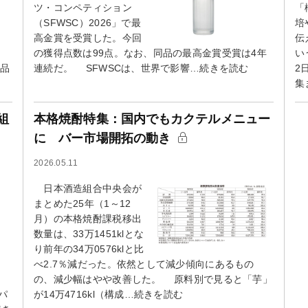
ツ・コンペティション
「
（SFWSC）2026」で最
培
高金賞を受賞した。今回
伝
の獲得点数は99点。なお、同品の最高金賞受賞は4年
い
同品
連続だ。 SFWSCは、世界で影響…続きを読む
2
集
組
本格焼酎特集：国内でもカクテルメニュー
に バー市場開拓の動き
2026.05.11
日本酒造組合中央会が
まとめた25年（1～12
月）の本格焼酎課税移出
数量は、33万1451klとな
り前年の34万0576klと比
べ2.7％減だった。依然として減少傾向にあるもの
の、減少幅はやや改善した。 原料別で見ると「芋」
パ
が14万4716kl（構成…続きを読む