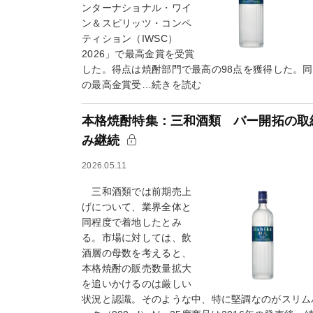
ンターナショナル・ワイ
ン＆スピリッツ・コンペ
ティション（IWSC）
2026」で最高金賞を受賞
した。得点は焼酎部門で最高の98点を獲得した。
の最高金賞受…続きを読む
本格焼酎特集：三和酒類 バー開拓の取
み継続
2026.05.11
三和酒類では前期売上
げについて、業界全体と
同程度で着地したとみ
る。市場に対しては、飲
酒層の母数を考えると、
本格焼酎の販売数量拡大
を追いかけるのは厳しい
状況と認識。そのような中、特に堅調なのがスリム