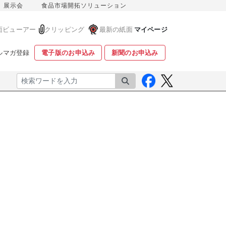
展示会
食品市場開拓ソリューション
面ビューアー
クリッピング
最新の紙面
マイページ
ルマガ登録
電子版のお申込み
新聞のお申込み
検索