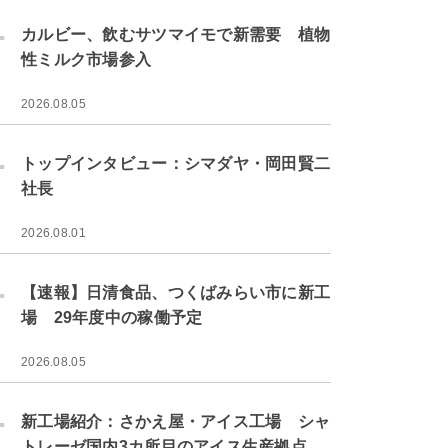
.
カルビー、飲むサツマイモで新需要 植物
性ミルク市場参入
2026.08.05
.
トップインタビュー：シマダヤ・岡田賢二
社長
2026.08.01
.
【速報】日清食品、つくばみらい市に新工
場 29年度中の稼働予定
2026.08.05
.
新工場紹介：さかえ屋・アイス工場 シャ
トレーゼ国内3カ所目のアイス生産拠点