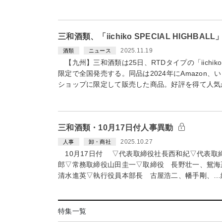
三和酒類、「iichiko SPECIAL HIGHBAL
2025.11.19
酒類
ニュース
【九州】三和酒類は25日、RTDタイプの「iichiko S
限定で全国発売する。同品は2024年にAmazon
ショップに限定して販売した商品。好評を得て人気
三和酒類・10月17日付人事異動
2025.10.27
人事
卸・商社
10月17日付 ▽代表取締役社長西和紀▽代表取
郎▽常務取締役山田圭一▽取締役 長野壮一、鴛海
清水進英▽執行役員本部長 古屋浩二、幡手剛、…
特集一覧