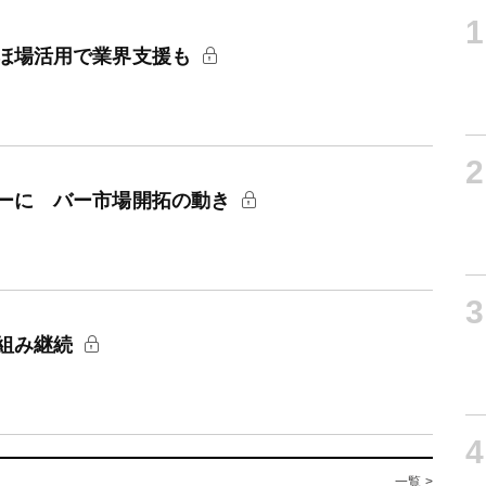
1
ほ場活用で業界支援も
2
ーに バー市場開拓の動き
3
組み継続
4
一覧 >