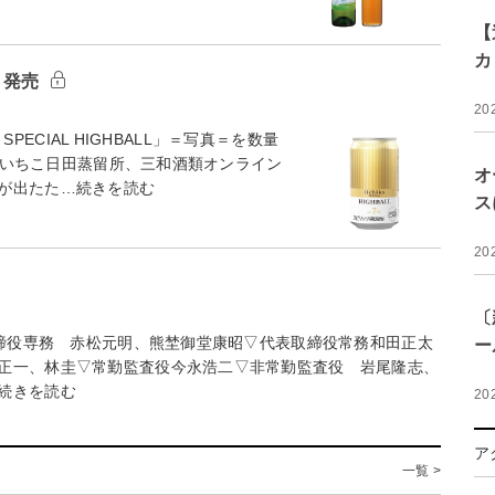
【
カ
L」発売
20
PECIAL HIGHBALL」＝写真＝を数量
、いいちこ日田蒸留所、三和酒類オンライン
オ
が出たた…続きを読む
ス
20
〔
締役専務 赤松元明、熊埜御堂康昭▽代表取締役常務和田正太
ー
正一、林圭▽常勤監査役今永浩二▽非常勤監査役 岩尾隆志、
続きを読む
20
ア
一覧 >