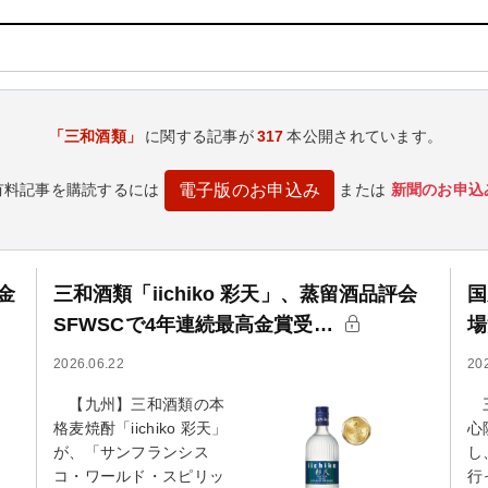
「三和酒類」
に関する記事が
317
本公開されています。
有料記事を購読するには
または
新聞のお申込
電子版のお申込み
高金
三和酒類「iichiko 彩天」、蒸留酒品評会
国
SFWSCで4年連続最高金賞受…
場
2026.06.22
20
【九州】三和酒類の本
三
格麦焼酎「iichiko 彩天」
心
が、「サンフランシス
し
コ・ワールド・スピリッ
行