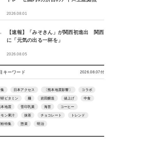
2026.08.01
.
【速報】「みそきん」が関西初進出 関西
に「元気の出る一杯を」
2026.08.05
目キーワード
2026.08.07付
特集
日本アクセス
〔熊本地震影響〕
コラボ
理研ビタミン
麺
岩田醸造
値上げ
中食
熊本地震
雪印乳業
海苔
コーヒー
レモン果汁
抹茶
チョコレート
トレンド
製粉特集
惣菜
明治