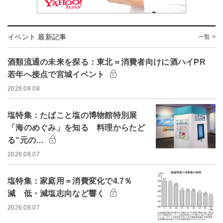
イベント 最新記事
一覧 >
酒類流通の未来を探る：東北＝消費者向けに酒ハイPR
若年へ接点で宮城イベント
2026.08.08
塩特集：たばこと塩の博物館特別展
「海のめぐみ」を知る 料理からたど
る“元の…
2026.08.07
塩特集：家庭用＝消費変化で4.7％
減 低・減塩志向など響く
2026.08.07