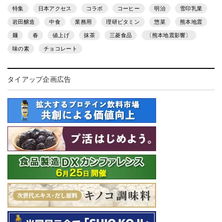
特集
日本アクセス
コラボ
コーヒー
明治
雪印乳業
岩田醸造
中食
業務用
理研ビタミン
惣菜
熊本地震
麺
春
値上げ
抹茶
三菱食品
〔熊本地震影響〕
味の素
チョコレート
タイアップ企画広告