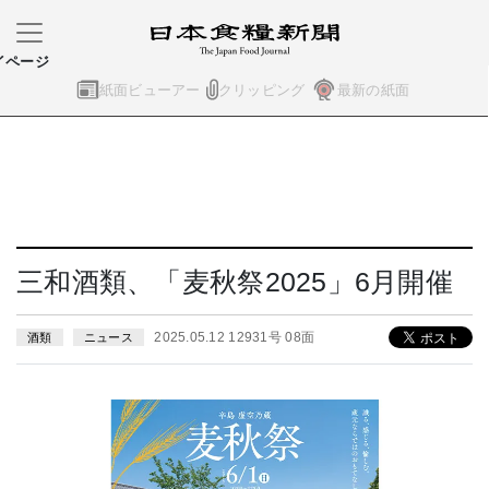
イページ
紙面ビューアー
クリッピング
最新の紙面
三和酒類、「麦秋祭2025」6月開催
2025.05.12 12931号 08面
酒類
ニュース