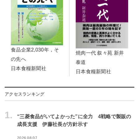
食品企業2,030年，そ
焼肉一代 叙々苑 新井
の先へ
泰道
日本食糧新聞社
日本食糧新聞社
アクセスランキング
1.
“三菱食品がいてよかった”に全力 4戦略で製販の
成長支援 伊藤社長が方針示す
2026.08.07