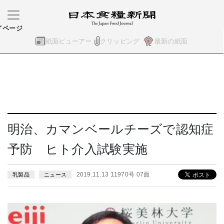
イページ
紙面ビューアー
クリッピング
最新の紙面
明治、カマンベールチーズで認知症
予防 ヒト介入試験実施
2019.11.13 11970号 07面
乳製品
ニュース