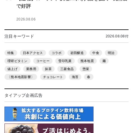
で好評
2026.08.06
注目キーワード
2026.08.08付
特集
日本アクセス
コラボ
岩田醸造
中食
明治
理研ビタミン
コーヒー
雪印乳業
熊本地震
麺
値上げ
業務用
抹茶
三菱食品
惣菜
〔熊本地震影響〕
チョコレート
海苔
春
タイアップ企画広告