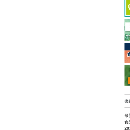
書
最
食
2