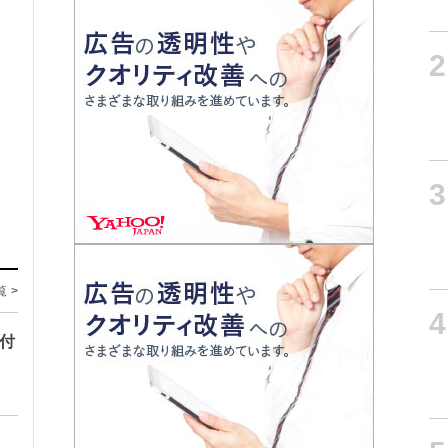
2
3
覧 >
4
寄付