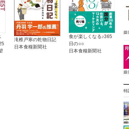
媒
食が楽しくなる♪365
ス
滝椎戸寒の乾物日記
日の○○
25
日本食糧新聞社
日本食糧新聞社
望
媒
特