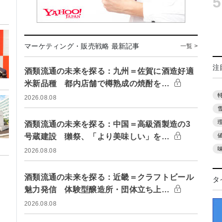
5
マーケティング・販売戦略 最新記事
一覧 >
注
酒類流通の未来を探る：九州＝佐賀に酒造好適
米新品種 都内店舗で樽熟成の焼酎を…
2026.08.08
酒類流通の未来を探る：中国＝高級酒製造の3
号蔵建設 獺祭、「より美味しい」を…
2026.08.08
酒類流通の未来を探る：近畿＝クラフトビール
タ
魅力発信 体験型醸造所・団体立ち上…
2026.08.08