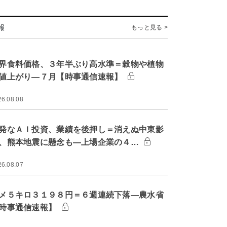
報
もっと見る >
界食料価格、３年半ぶり高水準＝穀物や植物
値上がり―７月【時事通信速報】
26.08.08
発なＡＩ投資、業績を後押し＝消えぬ中東影
、熊本地震に懸念も―上場企業の４…
26.08.07
メ５キロ３１９８円＝６週連続下落―農水省
時事通信速報】