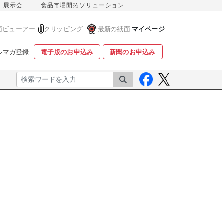
展示会
食品市場開拓ソリューション
面ビューアー
クリッピング
最新の紙面
マイページ
ルマガ登録
電子版のお申込み
新聞のお申込み
検索