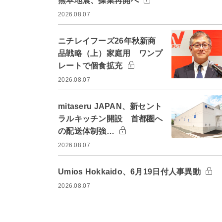
熊本地震、操業再開へ
2026.08.07
ニチレイフーズ26年秋新商
品戦略（上）家庭用 ワンプ
レートで個食拡充
2026.08.07
mitaseru JAPAN、新セント
ラルキッチン開設 首都圏へ
の配送体制強…
2026.08.07
Umios Hokkaido、6月19日付人事異動
2026.08.07