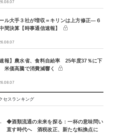
26.08.07
ール大手３社が増収＝キリンは上方修正―６
中間決算【時事通信速報】
26.08.07
速報】農水省、食料自給率 25年度37％に下
 米価高騰で消費減響く
26.08.07
クセスランキング
.
◆酒類流通の未来を探る：一杯の意味問い
直す時代へ 酒税改正、新たな転換点に