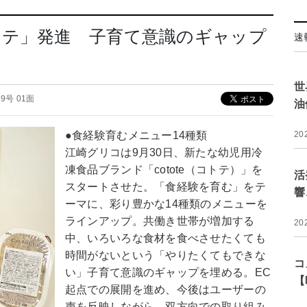
トテ」発進 子育て意識のギャップ
速
世
009号 01面
油
●食経験育むメニュー14種類
20
江崎グリコは9月30日、新たな幼児用冷
凍食品ブランド「cotote（コトテ）」を
活
スタートさせた。「食経験を育む」をテ
響
ーマに、彩り豊かな14種類のメニューを
ラインアップ。共働き世帯が増加する
20
中、いろいろな食材を食べさせたくても
時間がないという「やりたくてもできな
コ
い」子育て意識のギャップを埋める。EC
【
起点での展開を進め、今後はユーザーの
声を反映しながら、双方向での取り組み