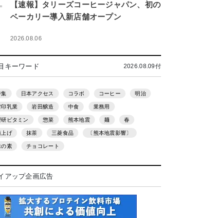
.
【速報】タリーズコーヒージャパン、初の
ベーカリー導入新店舗オープン
2026.08.06
目キーワード
2026.08.09付
特集
日本アクセス
コラボ
コーヒー
明治
雪印乳業
岩田醸造
中食
業務用
理研ビタミン
惣菜
熊本地震
麺
春
値上げ
抹茶
三菱食品
〔熊本地震影響〕
味の素
チョコレート
イアップ企画広告