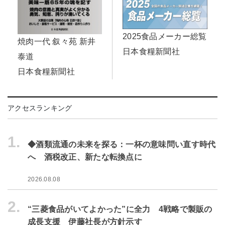
2025食品メーカー総覧
焼肉一代 叙々苑 新井
日本食糧新聞社
泰道
日本食糧新聞社
アクセスランキング
1.
◆酒類流通の未来を探る：一杯の意味問い直す時代
へ 酒税改正、新たな転換点に
2026.08.08
2.
“三菱食品がいてよかった”に全力 4戦略で製販の
成長支援 伊藤社長が方針示す