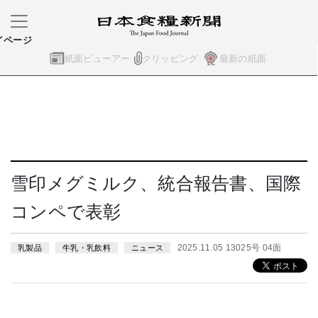
イページ
紙面ビューアー
クリッピング
最新の紙面
雪印メグミルク、統合報告書、国際
コンペで表彰
2025.11.05 13025号 04面
乳製品
牛乳・乳飲料
ニュース