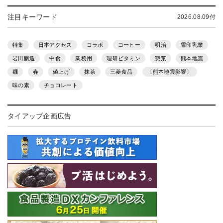
注目キーワード
2026.08.09付
特集
日本アクセス
コラボ
コーヒー
明治
雪印乳業
岩田醸造
中食
業務用
理研ビタミン
惣菜
熊本地震
麺
春
値上げ
抹茶
三菱食品
〔熊本地震影響〕
味の素
チョコレート
タイアップ企画広告