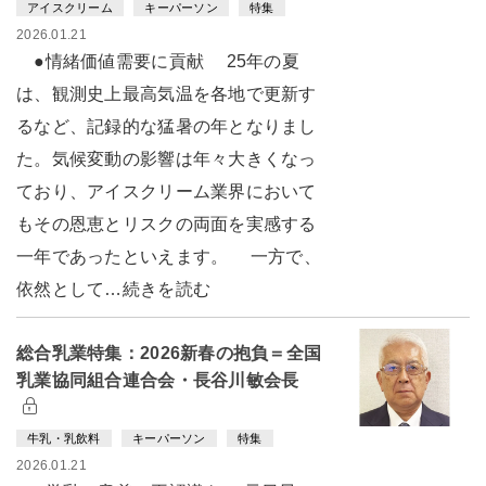
アイスクリーム
キーパーソン
特集
2026.01.21
●情緒価値需要に貢献 25年の夏
は、観測史上最高気温を各地で更新す
るなど、記録的な猛暑の年となりまし
た。気候変動の影響は年々大きくなっ
ており、アイスクリーム業界において
もその恩恵とリスクの両面を実感する
一年であったといえます。 一方で、
依然として…続きを読む
総合乳業特集：2026新春の抱負＝全国
乳業協同組合連合会・長谷川敏会長
牛乳・乳飲料
キーパーソン
特集
2026.01.21