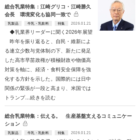
総合乳業特集：江崎グリコ・江崎勝久
会長 環境変化も協同一致で
2026.01.21
乳製品
牛乳・乳飲料
特集
◆乳業界リーダーに聞く2026年展望
昨年を振り返ると、自民・維新によ
る連立少数与党体制の下、新たに発足
した高市早苗政権が積極財政や物価高
対策を軸に、経済・食料安全保障を強
化する方針を示した。国際的には日中
関係の緊張が一段と高まり、米国では
トランプ…続きを読む
総合乳業特集：伝える。 生産基盤支えるコミュニケー
ション
2026.01.21
乳製品
牛乳・乳飲料
特集