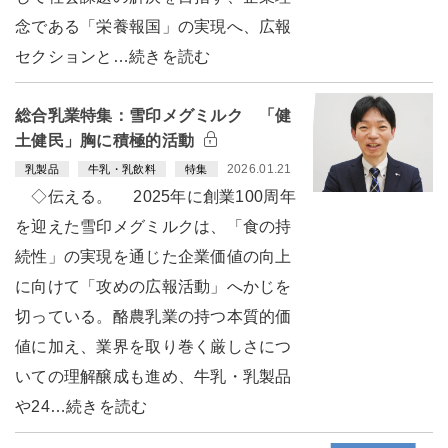
念である「栄養報国」の実現へ、広報
セクションと…続きを読む
総合乳業特集：雪印メグミルク 「健
土健民」胸に積極的活動
2026.01.21
乳製品
牛乳・乳飲料
特集
◇伝える。 2025年に創業100周年
を迎えた雪印メグミルクは、「食の持
続性」の実現を通じた企業価値の向上
に向けて「攻めの広報活動」へかじを
切っている。酪農乳業の持つ本質的価
値に加え、業界を取り巻く厳しさにつ
いての理解醸成も進め、牛乳・乳製品
や24…続きを読む