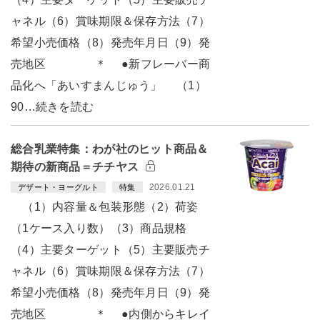
ャネル（6）賞味期限＆保存方法（7）
希望小売価格（8）発売年月日（9）発
売地区 ＊ ●新フレーバー商
品化へ「あいすまんじゅう」 （1）
90…続きを読む
総合乳業特集：わが社のヒット商品＆
期待の新商品＝チチヤス
2026.01.21
デザート・ヨーグルト
特集
（1）内容量＆包装形態（2）荷姿
（1ケース入り数）（3）商品規格
（4）主要ターゲット（5）主要販売チ
ャネル（6）賞味期限＆保存方法（7）
希望小売価格（8）発売年月日（9）発
売地区 ＊ ●内側からキレイ