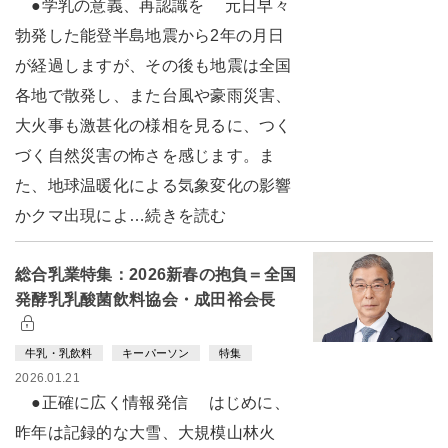
●学乳の意義、再認識を 元日早々
勃発した能登半島地震から2年の月日
が経過しますが、その後も地震は全国
各地で散発し、また台風や豪雨災害、
大火事も激甚化の様相を見るに、つく
づく自然災害の怖さを感じます。ま
た、地球温暖化による気象変化の影響
かクマ出現によ…続きを読む
総合乳業特集：2026新春の抱負＝全国
発酵乳乳酸菌飲料協会・成田裕会長
牛乳・乳飲料
キーパーソン
特集
2026.01.21
●正確に広く情報発信 はじめに、
昨年は記録的な大雪、大規模山林火