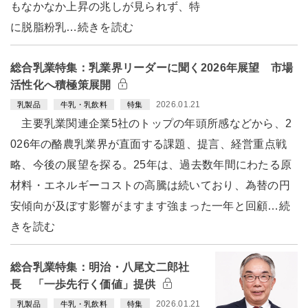
もなかなか上昇の兆しが見られず、特
に脱脂粉乳…続きを読む
総合乳業特集：乳業界リーダーに聞く2026年展望 市場
活性化へ積極策展開
2026.01.21
乳製品
牛乳・乳飲料
特集
主要乳業関連企業5社のトップの年頭所感などから、2
026年の酪農乳業界が直面する課題、提言、経営重点戦
略、今後の展望を探る。25年は、過去数年間にわたる原
材料・エネルギーコストの高騰は続いており、為替の円
安傾向が及ぼす影響がますます強まった一年と回顧…続
きを読む
総合乳業特集：明治・八尾文二郎社
長 「一歩先行く価値」提供
2026.01.21
乳製品
牛乳・乳飲料
特集