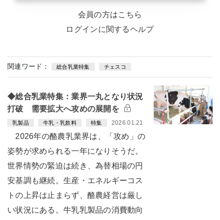
会員の方はこちら
ログインに関するヘルプ
関連ワード：
総合乳業特集
チェスコ
◆総合乳業特集：業界一丸となり状況
打破 需要拡大へ攻めの展開を
2026.01.21
乳製品
牛乳・乳飲料
特集
2026年の酪農乳業界は、「攻め」の
姿勢が求められる一年になりそうだ。
世界情勢の緊迫は続き、為替相場の円
安基調も継続。生産・エネルギーコス
トの上昇は止まらず、酪農経営は厳し
い状況にある。牛乳乳製品の消費動向