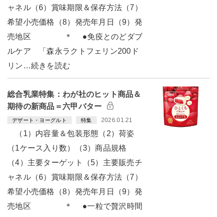
ャネル（6）賞味期限＆保存方法（7）
希望小売価格（8）発売年月日（9）発
売地区 ＊ ●免疫とのどダブ
ルケア 「森永ラクトフェリン200ド
リン…続きを読む
総合乳業特集：わが社のヒット商品＆
期待の新商品＝六甲バター
2026.01.21
デザート・ヨーグルト
特集
（1）内容量＆包装形態（2）荷姿
（1ケース入り数）（3）商品規格
（4）主要ターゲット（5）主要販売チ
ャネル（6）賞味期限＆保存方法（7）
希望小売価格（8）発売年月日（9）発
売地区 ＊ ●一粒で贅沢時間