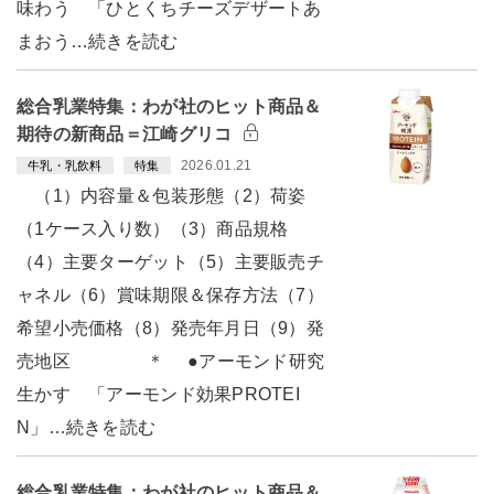
味わう 「ひとくちチーズデザートあ
まおう…続きを読む
総合乳業特集：わが社のヒット商品＆
期待の新商品＝江崎グリコ
2026.01.21
牛乳・乳飲料
特集
（1）内容量＆包装形態（2）荷姿
（1ケース入り数）（3）商品規格
（4）主要ターゲット（5）主要販売チ
ャネル（6）賞味期限＆保存方法（7）
希望小売価格（8）発売年月日（9）発
売地区 ＊ ●アーモンド研究
生かす 「アーモンド効果PROTEI
N」…続きを読む
総合乳業特集：わが社のヒット商品＆