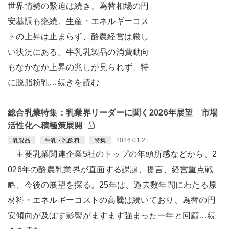
世界情勢の緊迫は続き、為替相場の円
安基調も継続。生産・エネルギーコス
トの上昇は止まらず、酪農経営は厳し
い状況にある。牛乳乳製品の消費動向
もなかなか上昇の兆しが見られず、特
に脱脂粉乳…続きを読む
総合乳業特集：乳業界リーダーに聞く2026年展望 市場
活性化へ積極策展開
2026.01.21
乳製品
牛乳・乳飲料
特集
主要乳業関連企業5社のトップの年頭所感などから、2
026年の酪農乳業界が直面する課題、提言、経営重点戦
略、今後の展望を探る。25年は、過去数年間にわたる原
材料・エネルギーコストの高騰は続いており、為替の円
安傾向が及ぼす影響がますます強まった一年と回顧…続