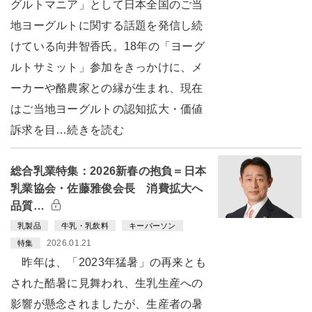
グルトマニア」として日本全国のご当
地ヨーグルトに関する話題を発信し続
けている向井智香氏。18年の「ヨーグ
ルトサミット」参加をきっかけに、メ
ーカーや酪農家との縁が生まれ、現在
はご当地ヨーグルトの認知拡大・価値
訴求を目…続きを読む
総合乳業特集：2026新春の抱負＝日本
乳業協会・佐藤雅俊会長 消費拡大へ
品質…
乳製品
牛乳・乳飲料
キーパーソン
2026.01.21
特集
昨年は、「2023年猛暑」の再来とも
された酷暑に見舞われ、生乳生産への
影響が懸念されましたが、生産者の暑