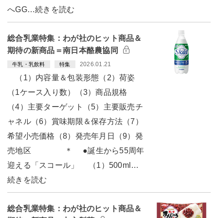
へGG…続きを読む
総合乳業特集：わが社のヒット商品＆
期待の新商品＝南日本酪農協同
2026.01.21
牛乳・乳飲料
特集
（1）内容量＆包装形態（2）荷姿
（1ケース入り数）（3）商品規格
（4）主要ターゲット（5）主要販売チ
ャネル（6）賞味期限＆保存方法（7）
希望小売価格（8）発売年月日（9）発
売地区 ＊ ●誕生から55周年
迎える「スコール」 （1）500ml…
続きを読む
総合乳業特集：わが社のヒット商品＆