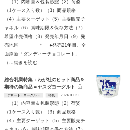
（1）内容量＆包装形態（2）荷姿
（1ケース入り数）（3）商品規格
（4）主要ターゲット（5）主要販売チ
ャネル（6）賞味期限＆保存方法（7）
希望小売価格（8）発売年月日（9）発
売地区 ＊ ●発売21年目、全
面刷新「ダンディーチョコレート」
（…続きを読む
総合乳業特集：わが社のヒット商品＆
期待の新商品＝ヤスダヨーグルト
2026.01.21
デザート・ヨーグルト
特集
（1）内容量＆包装形態（2）荷姿
（1ケース入り数）（3）商品規格
（4）主要ターゲット（5）主要販売チ
ャネル（6）賞味期限＆保存方法（7）