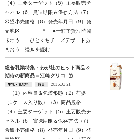
（4）主要ターゲット（5）主要販売チ
ャネル（6）賞味期限＆保存方法（7）
希望小売価格（8）発売年月日（9）発
売地区 ＊ ●一粒で贅沢時間
味わう 「ひとくちチーズデザートあ
まおう…続きを読む
総合乳業特集：わが社のヒット商品＆
期待の新商品＝江崎グリコ
2026.01.21
牛乳・乳飲料
特集
（1）内容量＆包装形態（2）荷姿
（1ケース入り数）（3）商品規格
（4）主要ターゲット（5）主要販売チ
ャネル（6）賞味期限＆保存方法（7）
希望小売価格（8）発売年月日（9）発