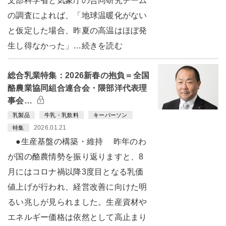
文部科学省と気象庁の合同研究チーム
の調査によれば、「地球温暖化がない
と仮定した場合、昨夏の高温はほぼ発
生し得なかった」…続きを読む
総合乳業特集：2026新春の抱負＝全国
酪農業協同組合連合会・隈部洋代表理
事会…
乳製品
牛乳・乳飲料
キーパーソン
2026.01.21
特集
●生産基盤の構築・維持 昨年のわ
が国の酪農情勢を振り返りますと、8
月にはコロナ禍以降3度目となる乳価
値上げが行われ、経営改善に向けた明
るい兆しが見られました。生産資材や
エネルギー価格は依然として高止まり