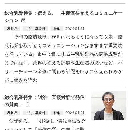
総合乳業特集：伝える。 生産基盤支えるコミュニケー
ション
2026.01.21
乳製品
牛乳・乳飲料
特集
「令和の酪農危機」が叫ばれるようになって以来、酪
農乳業を取り巻くコミュニケーションはますます重要度
を増している。市中で目にする牛乳乳製品の商品説明だ
けではなく、業界の抱える課題や生産者の思いなど、バ
リューチェーン全体に関わる話題をいかに伝えられるか
が…続きを読む
総合乳業特集：明治 直接対話で発信
の質向上
2026.01.21
乳製品
牛乳・乳飲料
特集
◇伝える。 明治は、情報発信セク
ションとして「発信の質」の向上に取