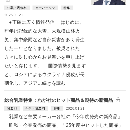
牛乳・乳飲料
キーパーソン
特集
2026.01.21
●正確に広く情報発信 はじめに、
昨年は記録的な大雪、大規模山林火
災、集中豪雨など自然災害が多く発生
した一年となりました。被災された
方々に対し心からお見舞いを申し上げ
たいと存じます。 国際情勢を見ます
と、ロシアによるウクライナ侵攻が長
期化し、アジア…続きを読む
総合乳業特集：わが社のヒット商品＆期待の新商品
2026.01.21
乳製品
牛乳・乳飲料
特集
乳業など主要メーカー各社の「今年度発売の新商品」
「昨秋・今春発売の商品」「25年度中ヒットした商品」