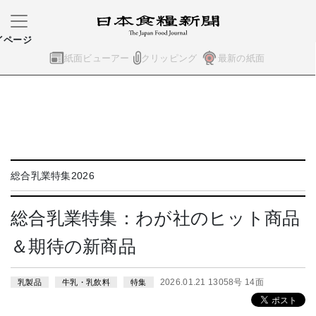
イページ
紙面ビューアー
クリッピング
最新の紙面
総合乳業特集2026
総合乳業特集：わが社のヒット商品
＆期待の新商品
2026.01.21 13058号 14面
乳製品
牛乳・乳飲料
特集