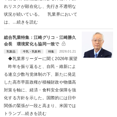
れリスクが顕在化し、先行き不透明な
状況が続いている。 乳業界において
は、…続きを読む
総合乳業特集：江崎グリコ・江崎勝久
会長 環境変化も協同一致で
2026.01.21
乳製品
牛乳・乳飲料
特集
◆乳業界リーダーに聞く2026年展望
昨年を振り返ると、自民・維新によ
る連立少数与党体制の下、新たに発足
した高市早苗政権が積極財政や物価高
対策を軸に、経済・食料安全保障を強
化する方針を示した。国際的には日中
関係の緊張が一段と高まり、米国では
トランプ…続きを読む