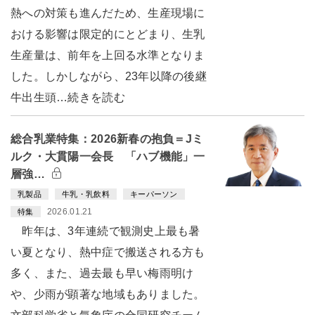
熱への対策も進んだため、生産現場に
おける影響は限定的にとどまり、生乳
生産量は、前年を上回る水準となりま
した。しかしながら、23年以降の後継
牛出生頭…続きを読む
総合乳業特集：2026新春の抱負＝Jミ
ルク・大貫陽一会長 「ハブ機能」一
層強…
乳製品
牛乳・乳飲料
キーパーソン
2026.01.21
特集
昨年は、3年連続で観測史上最も暑
い夏となり、熱中症で搬送される方も
多く、また、過去最も早い梅雨明け
や、少雨が顕著な地域もありました。