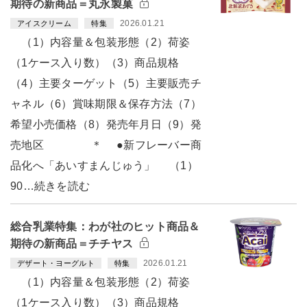
期待の新商品＝丸永製菓
2026.01.21
アイスクリーム
特集
（1）内容量＆包装形態（2）荷姿
（1ケース入り数）（3）商品規格
（4）主要ターゲット（5）主要販売チ
ャネル（6）賞味期限＆保存方法（7）
希望小売価格（8）発売年月日（9）発
売地区 ＊ ●新フレーバー商
品化へ「あいすまんじゅう」 （1）
90…続きを読む
総合乳業特集：わが社のヒット商品＆
期待の新商品＝チチヤス
2026.01.21
デザート・ヨーグルト
特集
（1）内容量＆包装形態（2）荷姿
（1ケース入り数）（3）商品規格