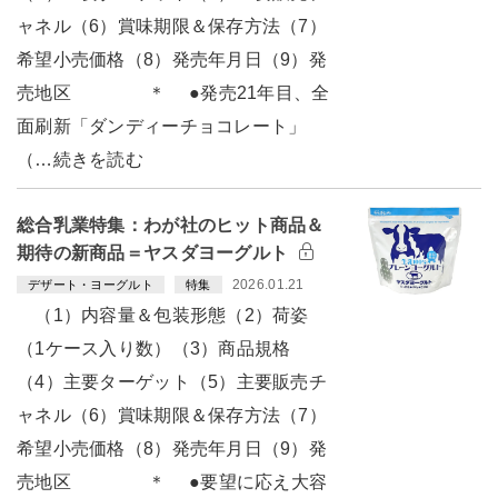
ャネル（6）賞味期限＆保存方法（7）
希望小売価格（8）発売年月日（9）発
売地区 ＊ ●発売21年目、全
面刷新「ダンディーチョコレート」
（…続きを読む
総合乳業特集：わが社のヒット商品＆
期待の新商品＝ヤスダヨーグルト
2026.01.21
デザート・ヨーグルト
特集
（1）内容量＆包装形態（2）荷姿
（1ケース入り数）（3）商品規格
（4）主要ターゲット（5）主要販売チ
ャネル（6）賞味期限＆保存方法（7）
希望小売価格（8）発売年月日（9）発
売地区 ＊ ●要望に応え大容