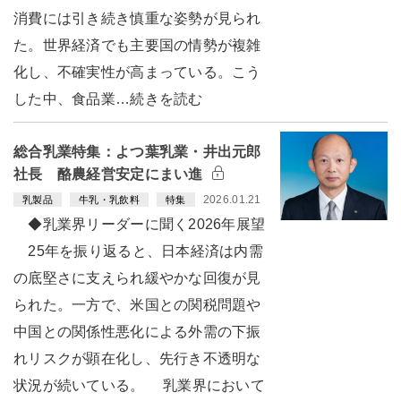
消費には引き続き慎重な姿勢が見られ
た。世界経済でも主要国の情勢が複雑
化し、不確実性が高まっている。こう
した中、食品業…続きを読む
総合乳業特集：よつ葉乳業・井出元郎
社長 酪農経営安定にまい進
2026.01.21
乳製品
牛乳・乳飲料
特集
◆乳業界リーダーに聞く2026年展望
25年を振り返ると、日本経済は内需
の底堅さに支えられ緩やかな回復が見
られた。一方で、米国との関税問題や
中国との関係性悪化による外需の下振
れリスクが顕在化し、先行き不透明な
状況が続いている。 乳業界において