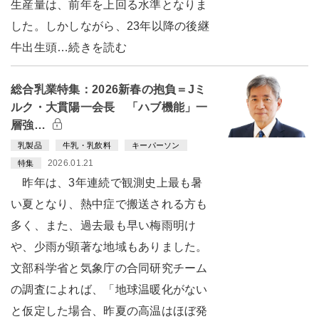
生産量は、前年を上回る水準となりま
した。しかしながら、23年以降の後継
牛出生頭…続きを読む
総合乳業特集：2026新春の抱負＝Jミ
ルク・大貫陽一会長 「ハブ機能」一
層強…
乳製品
牛乳・乳飲料
キーパーソン
2026.01.21
特集
昨年は、3年連続で観測史上最も暑
い夏となり、熱中症で搬送される方も
多く、また、過去最も早い梅雨明け
や、少雨が顕著な地域もありました。
文部科学省と気象庁の合同研究チーム
の調査によれば、「地球温暖化がない
と仮定した場合、昨夏の高温はほぼ発