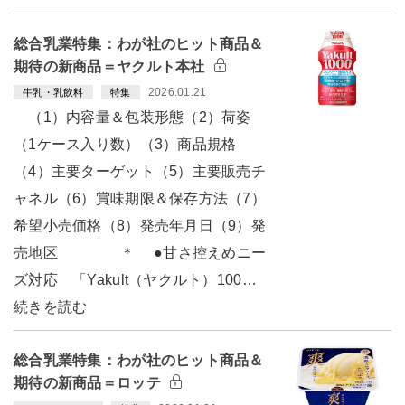
総合乳業特集：わが社のヒット商品＆
期待の新商品＝ヤクルト本社
2026.01.21
牛乳・乳飲料
特集
（1）内容量＆包装形態（2）荷姿
（1ケース入り数）（3）商品規格
（4）主要ターゲット（5）主要販売チ
ャネル（6）賞味期限＆保存方法（7）
希望小売価格（8）発売年月日（9）発
売地区 ＊ ●甘さ控えめニー
ズ対応 「Yakult（ヤクルト）100…
続きを読む
総合乳業特集：わが社のヒット商品＆
期待の新商品＝ロッテ