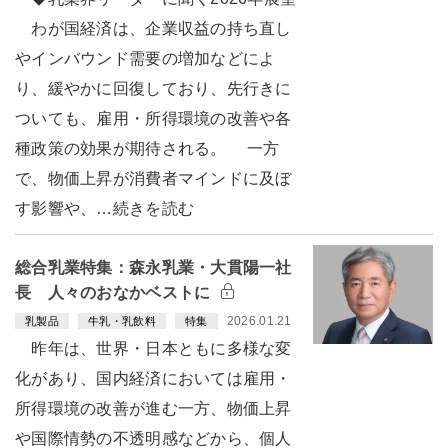
わが国経済は、企業収益の持ち直し
やインバウンド需要の増加などによ
り、緩やかに回復しており、先行きに
ついても、雇用・所得環境の改善や各
種政策の効果が期待される。 一方
で、物価上昇が消費者マインドに及ぼ
す影響や、…続きを読む
総合乳業特集：森永乳業・大貫陽一社
長 人々のおなかベストに
2026.01.21
乳製品
牛乳・乳飲料
特集
昨年は、世界・日本ともに多様な変
化があり、国内経済においては雇用・
所得環境の改善が進む一方、物価上昇
や国際情勢の不透明感などから、個人