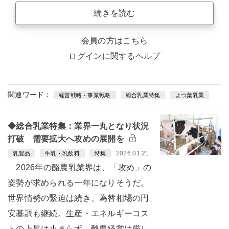
続きを読む
会員の方はこちら
ログインに関するヘルプ
関連ワード：
経営戦略・事業戦略
総合乳業特集
よつ葉乳業
◆総合乳業特集：業界一丸となり状況
打破 需要拡大へ攻めの展開を
2026.01.21
乳製品
牛乳・乳飲料
特集
2026年の酪農乳業界は、「攻め」の
姿勢が求められる一年になりそうだ。
世界情勢の緊迫は続き、為替相場の円
安基調も継続。生産・エネルギーコス
トの上昇は止まらず、酪農経営は厳し