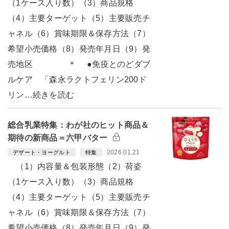
（1ケース入り数）（3）商品規格
（4）主要ターゲット（5）主要販売チ
ャネル（6）賞味期限＆保存方法（7）
希望小売価格（8）発売年月日（9）発
売地区 ＊ ●免疫とのどダブ
ルケア 「森永ラクトフェリン200ド
リン…続きを読む
総合乳業特集：わが社のヒット商品＆
期待の新商品＝六甲バター
2026.01.21
デザート・ヨーグルト
特集
（1）内容量＆包装形態（2）荷姿
（1ケース入り数）（3）商品規格
（4）主要ターゲット（5）主要販売チ
ャネル（6）賞味期限＆保存方法（7）
希望小売価格（8）発売年月日（9）発