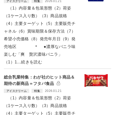
2026.01.21
アイスクリーム
特集
（1）内容量＆包装形態（2）荷姿
（1ケース入り数）（3）商品規格
（4）主要ターゲット（5）主要販売チ
ャネル（6）賞味期限＆保存方法（7）
希望小売価格（8）発売年月日（9）発
売地区 ＊ ●濃厚なバニラ味
楽しむ「爽 贅沢濃味バニラ」
（1）1…続きを読む
総合乳業特集：わが社のヒット商品＆
期待の新商品＝フタバ食品
2026.01.21
アイスクリーム
特集
（1）内容量＆包装形態（2）荷姿
（1ケース入り数）（3）商品規格
（4）主要ターゲット（5）主要販売チ