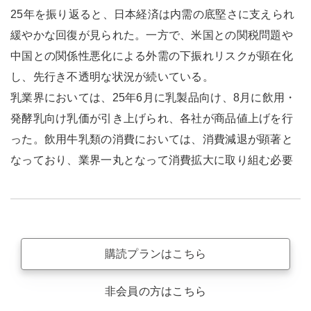
25年を振り返ると、日本経済は内需の底堅さに支えられ
緩やかな回復が見られた。一方で、米国との関税問題や
中国との関係性悪化による外需の下振れリスクが顕在化
し、先行き不透明な状況が続いている。
乳業界においては、25年6月に乳製品向け、8月に飲用・
発酵乳向け乳価が引き上げられ、各社が商品値上げを行
った。飲用牛乳類の消費においては、消費減退が顕著と
なっており、業界一丸となって消費拡大に取り組む必要
購読プランはこちら
非会員の方はこちら