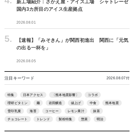
4.
新工場紹介：さかえ屋・アイス工場 シャトレーゼ
国内3カ所目のアイス生産拠点
2026.08.01
5.
【速報】「みそきん」が関西初進出 関西に「元気
の出る一杯を」
2026.08.05
注目キーワード
2026.08.07付
特集
日本アクセス
〔熊本地震影響〕
コラボ
理研ビタミン
麺
岩田醸造
値上げ
中食
熊本地震
雪印乳業
海苔
コーヒー
レモン果汁
抹茶
チョコレート
トレンド
製粉特集
惣菜
明治