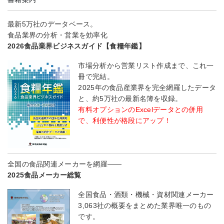
最新5万社のデータベース。
食品業界の分析・営業を効率化
2026食品業界ビジネスガイド【食糧年鑑】
市場分析から営業リスト作成まで、これ一
冊で完結。
2025年の食品産業界を完全網羅したデータ
と、約5万社の最新名簿を収録。
有料オプションのExcelデータとの併用
で、利便性が格段にアップ！
全国の食品関連メーカーを網羅――
2025食品メーカー総覧
全国食品・酒類・機械・資材関連メーカー
3,063社の概要をまとめた業界唯一のもの
です。