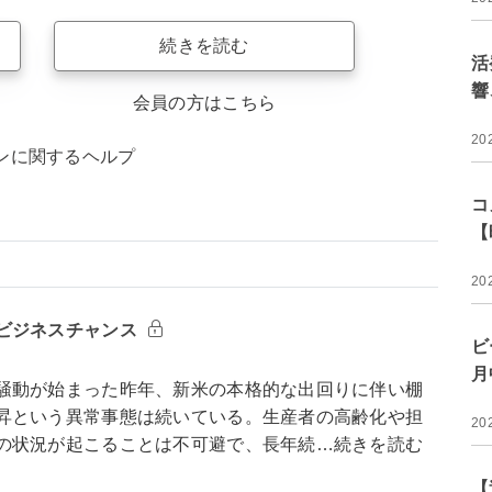
続きを読む
活
響
会員の方はこちら
20
ンに関するヘルプ
コ
【
20
ビジネスチャンス
ビ
月
騒動が始まった昨年、新米の本格的な出回りに伴い棚
昇という異常事態は続いている。生産者の高齢化や担
20
の状況が起こることは不可避で、長年続…続きを読む
【