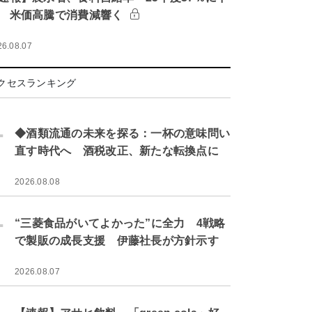
 米価高騰で消費減響く
26.08.07
クセスランキング
.
◆酒類流通の未来を探る：一杯の意味問い
直す時代へ 酒税改正、新たな転換点に
2026.08.08
.
“三菱食品がいてよかった”に全力 4戦略
で製販の成長支援 伊藤社長が方針示す
2026.08.07
.