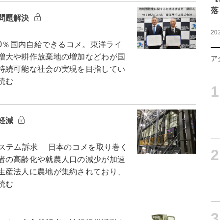
落
問題解決
20
0％国内自給できるコメ。東洋ライ
増大や耕作放棄地の増加などわが国
ア
持続可能な社会の実現を目指してい
読む
1
軽減
ステム訴求 日本のコメを取り巻く
2
者の高齢化や就農人口の減少が加速
生産法人に農地が集約されており、
読む
3