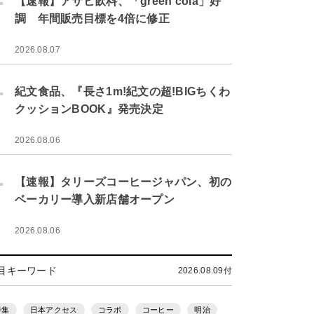
【速報】アサヒ飲料、「green cola」好
調 年間販売目標を4倍に修正
2026.08.07
.
紀文食品、『長さ1m!紀文の超!BIGちくわ
クッションBOOK』発売決定
2026.08.06
.
【速報】タリーズコーヒージャパン、初の
ベーカリー導入新店舗オープン
2026.08.06
目キーワード
2026.08.09付
特集
日本アクセス
コラボ
コーヒー
明治