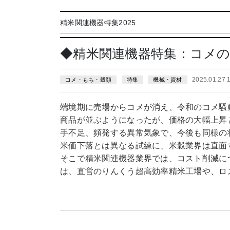
精米関連機器特集2025
◆精米関連機器特集：コメ
2025.01.27
コメ・もち・穀類
特集
機械・資材
端境期に売場からコメが消え、令和のコメ騒
商品が並ぶようになったが、価格の大幅上昇
手不足、頻発する異常気象で、今後も同様の
米価下落とは異なる試練に、米穀業界は直面
そこで精米関連機器業界では、コスト削減に
は、直営のりんくう超高効率精米工場や、ロ