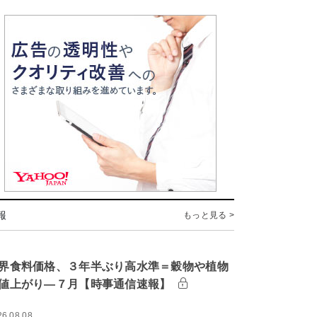
報
もっと見る >
界食料価格、３年半ぶり高水準＝穀物や植物
値上がり―７月【時事通信速報】
26.08.08