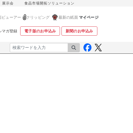
展示会
食品市場開拓ソリューション
面ビューアー
クリッピング
最新の紙面
マイページ
ルマガ登録
電子版のお申込み
新聞のお申込み
検索