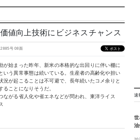
の価値向上技術にビジネスチャンス
 12885号 08面
動が始まった昨年、新米の本格的な出回りに伴い棚に
という異常事態は続いている。生産者の高齢化や担い
状況が起こることは不可避で、長年続いたコメ余りと
することになりそうだ。
速
つながる省人化や省エネなどが問われ、東洋ライス
ス
世
油
20