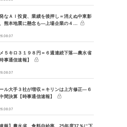
発なＡＩ投資、業績を後押し＝消えぬ中東影
、熊本地震に懸念も―上場企業の４…
26.08.07
メ５キロ３１９８円＝６週連続下落―農水省
時事通信速報】
26.08.07
ール大手３社が増収＝キリンは上方修正―６
中間決算【時事通信速報】
26.08.07
速報】農水省、食料自給率 25年度37％に下