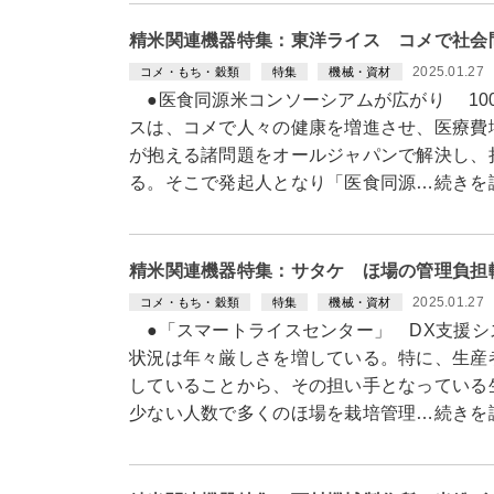
精米関連機器特集：東洋ライス コメで社会
2025.01.27
コメ・もち・穀類
特集
機械・資材
●医食同源米コンソーシアムが広がり 10
スは、コメで人々の健康を増進させ、医療費
が抱える諸問題をオールジャパンで解決し、
る。そこで発起人となり「医食同源…続きを
精米関連機器特集：サタケ ほ場の管理負担
2025.01.27
コメ・もち・穀類
特集
機械・資材
●「スマートライスセンター」 DX支援シ
状況は年々厳しさを増している。特に、生産
していることから、その担い手となっている
少ない人数で多くのほ場を栽培管理…続きを