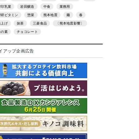
雪印乳業
岩田醸造
中食
業務用
理研ビタミン
惣菜
熊本地震
麺
春
値上げ
抹茶
三菱食品
〔熊本地震影響〕
味の素
チョコレート
イアップ企画広告