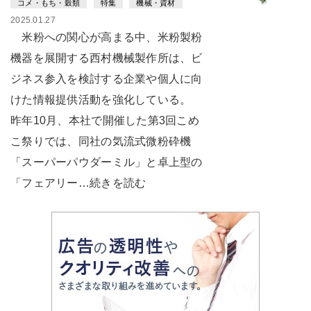
コメ・もち・穀類
特集
機械・資材
2025.01.27
米粉への関心が高まる中、米粉製粉
機器を展開する西村機械製作所は、ビ
ジネス参入を検討する企業や個人に向
けた情報提供活動を強化している。
昨年10月、本社で開催した第3回こめ
こ祭りでは、同社の気流式微粉砕機
「スーパーパウダーミル」と卓上型の
「フェアリー…続きを読む