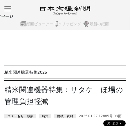
イページ
紙面ビューアー
クリッピング
最新の紙面
精米関連機器特集2025
精米関連機器特集：サタケ ほ場の
管理負担軽減
2025.01.27 12885号 08面
コメ・もち・穀類
特集
機械・資材