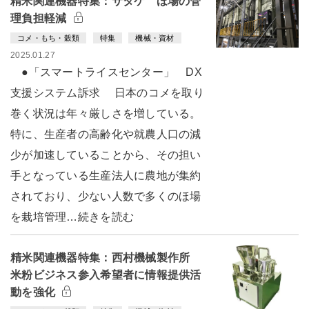
精米関連機器特集：サタケ ほ場の管
理負担軽減
コメ・もち・穀類
特集
機械・資材
2025.01.27
●「スマートライスセンター」 DX
支援システム訴求 日本のコメを取り
巻く状況は年々厳しさを増している。
特に、生産者の高齢化や就農人口の減
少が加速していることから、その担い
手となっている生産法人に農地が集約
されており、少ない人数で多くのほ場
を栽培管理…続きを読む
精米関連機器特集：西村機械製作所
米粉ビジネス参入希望者に情報提供活
動を強化