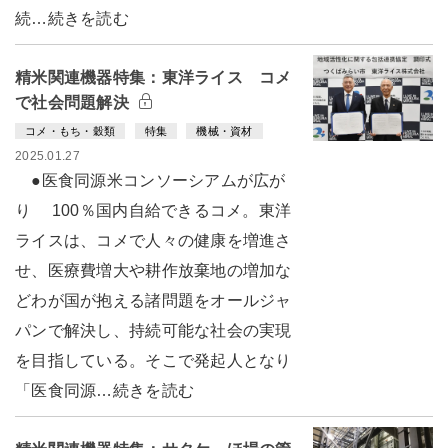
続…続きを読む
精米関連機器特集：東洋ライス コメ
で社会問題解決
コメ・もち・穀類
特集
機械・資材
2025.01.27
●医食同源米コンソーシアムが広が
り 100％国内自給できるコメ。東洋
ライスは、コメで人々の健康を増進さ
せ、医療費増大や耕作放棄地の増加な
どわが国が抱える諸問題をオールジャ
パンで解決し、持続可能な社会の実現
を目指している。そこで発起人となり
「医食同源…続きを読む