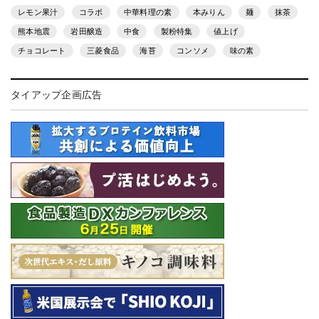
レモン果汁
コラボ
中華料理の素
本みりん
麺
抹茶
熊本地震
岩田醸造
中食
製粉特集
値上げ
チョコレート
三菱食品
海苔
コンソメ
味の素
タイアップ企画広告