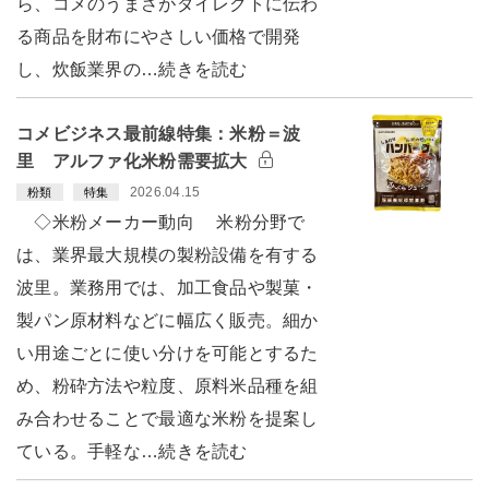
ら、コメのうまさがダイレクトに伝わ
る商品を財布にやさしい価格で開発
し、炊飯業界の…続きを読む
コメビジネス最前線特集：米粉＝波
里 アルファ化米粉需要拡大
2026.04.15
粉類
特集
◇米粉メーカー動向 米粉分野で
は、業界最大規模の製粉設備を有する
波里。業務用では、加工食品や製菓・
製パン原材料などに幅広く販売。細か
い用途ごとに使い分けを可能とするた
め、粉砕方法や粒度、原料米品種を組
み合わせることで最適な米粉を提案し
ている。手軽な…続きを読む