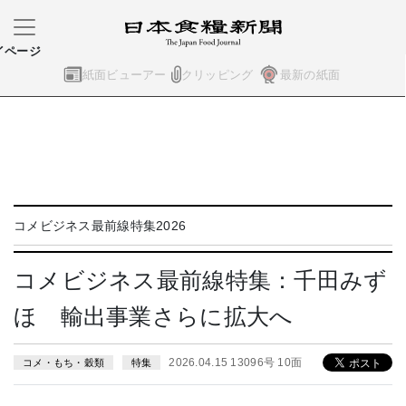
イページ
紙面ビューアー
クリッピング
最新の紙面
コメビジネス最前線特集2026
コメビジネス最前線特集：千田みず
ほ 輸出事業さらに拡大へ
2026.04.15 13096号 10面
コメ・もち・穀類
特集