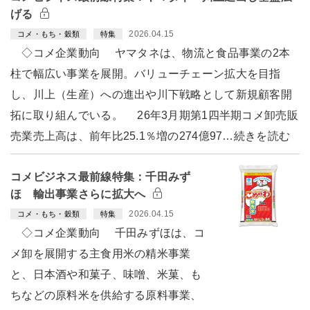
げる
2026.04.15
コメ・もち・穀類
特集
◇コメ企業動向 ヤマタネは、物流と食品事業の2本
柱で幅広い事業を展開。バリューチェーン拡大を目指
し、川上（生産）への進出や川下戦略として新規顧客開
拓に取り組んでいる。 26年3月期第1四半期コメ卸売販
売業売上高は、前年比25.1％増の274億97…続きを読む
コメビジネス最前線特集：千田みず
ほ 輸出事業さらに拡大へ
2026.04.15
コメ・もち・穀類
特集
◇コメ企業動向 千田みずほは、コ
メ卸を展開する主食用米の精米事業
と、日本酒や和菓子、味噌、米菓、も
ちなどの原料米を供給する原料事業、