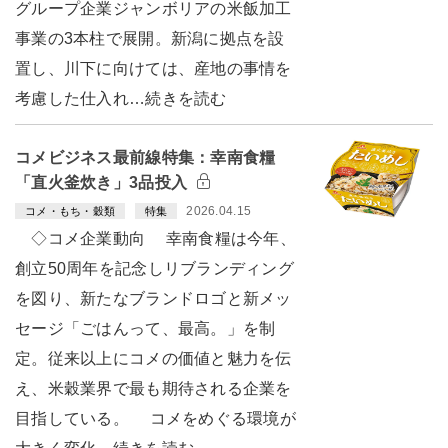
グループ企業ジャンボリアの米飯加工
事業の3本柱で展開。新潟に拠点を設
置し、川下に向けては、産地の事情を
考慮した仕入れ…続きを読む
コメビジネス最前線特集：幸南食糧
「直火釜炊き」3品投入
2026.04.15
コメ・もち・穀類
特集
◇コメ企業動向 幸南食糧は今年、
創立50周年を記念しリブランディング
を図り、新たなブランドロゴと新メッ
セージ「ごはんって、最高。」を制
定。従来以上にコメの価値と魅力を伝
え、米穀業界で最も期待される企業を
目指している。 コメをめぐる環境が