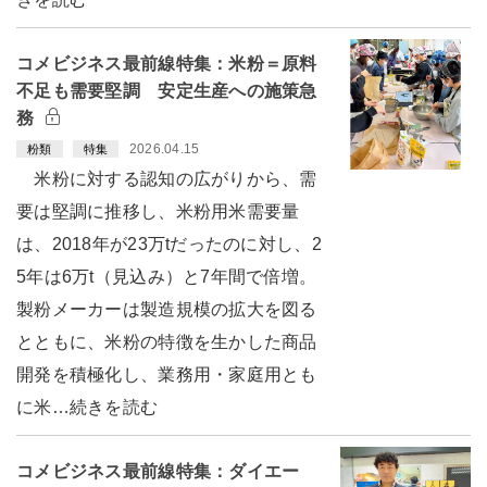
コメビジネス最前線特集：米粉＝原料
不足も需要堅調 安定生産への施策急
務
2026.04.15
粉類
特集
米粉に対する認知の広がりから、需
要は堅調に推移し、米粉用米需要量
は、2018年が23万tだったのに対し、2
5年は6万t（見込み）と7年間で倍増。
製粉メーカーは製造規模の拡大を図る
とともに、米粉の特徴を生かした商品
開発を積極化し、業務用・家庭用とも
に米…続きを読む
コメビジネス最前線特集：ダイエー