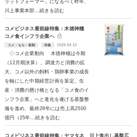
ラットフォーマー」になるべく昨年、
川上事業本部…続きを読む
コメビジネス最前線特集：木徳神糧
コメ食インフラ企業へ
2026.04.15
コメ・もち・穀類
特集
◇コメ企業動向 木徳神糧は今期
（12月期決算）、調達力と消費の拡
大、コメ以外の飼料・鶏卵事業の成長
を軸にした中期経営計画を策定。生
産・消費の懸け橋となる「コメ食のイ
ンフラ企業」へと進化を遂げる基盤整
備を進め、最終28年には売上高2500
億円（25年…続きを読む
コメビジネス最前線特集：ヤマタネ 川上進出し基盤広