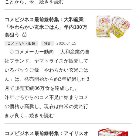
ことから、今…続きを読む
コメビジネス最前線特集：大和産業
「やわらかい玄米ごはん」年内100万
食狙う
2026.04.15
コメ・もち・穀類
特集
◇コメメーカー動向 大和産業の自
社ブランド、ヤマトライスが販売して
いるパックご飯「やわらかい玄米ごは
ん」は、発売開始から約3年経過した3
月で販売実績86万食を達成した。
昨年ごろからのコメ不足に始まりコメ
の価格が高騰し、現在は白米の売れ行
きが良く…続きを読む
コメビジネス最前線特集：アイリスオ