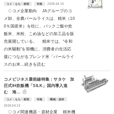
2026.04.15
コメ・もち・穀類
特集
◇コメ企業動向 JAグループのコ
メ卸、全農パールライスは、精米（10
0％国産米）を柱に、パックご飯や炊
飯米、米粉、こめ油などの加工品を販
売展開している。 精米では、“令和
の米騒動”を契機に、消費者の生活応
援につながるブレンド米「パールライ
スのお米…続きを読む
コメビジネス最前線特集：サタケ 加
圧式IH炊飯機「SILK」国内導入進
む 海…
コメ・もち・穀類
特集
機械・資材
2026.04.15
◇コメ関連機器・資材企業 精米機