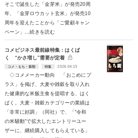
そこで誕生した「金芽米」が発売20周
年、「金芽ロウカット玄米」が発売10
周年を迎えたことから「ご愛顧キャン
ペーン」…続きを読む
コメビジネス最前線特集：はくば
く “かさ増し”需要が定着
2026.04.15
コメ・もち・穀類
特集
◇コメメーカー動向 「おこめにプ
ラス」を掲げ、大麦や雑穀を取り入れ
た健康的な米飯主食を提唱する、はく
ばく。大麦・雑穀カテゴリーの業績は
「非常に好調」（同社）で、「“令和
の米騒動”で拡大したエントリーユー
ザーに、継続購入してもらえている」