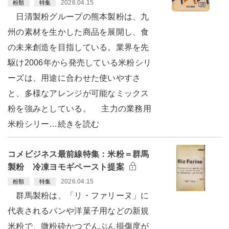
2026.04.15
粉類
特集
日清製粉グループの熊本製粉は、九
州の素材を生かした商品を展開し、食
の未来創造を目指している。業界を先
駆け2006年から発売している米粉シリ
ーズは、用途に合わせた使いやすさ
と、多様なアレンジが可能なミックス
粉を強みとしている。 主力の業務用
米粉シリー…続きを読む
コメビジネス最前線特集：米粉＝群馬
製粉 冷凍ヨモギペースト提案
2026.04.15
粉類
特集
群馬製粉は、「リ・ファリーヌ」に
代表されるパンや洋菓子用などの新規
米粉で、微粉砕かつでんぷん損傷度が