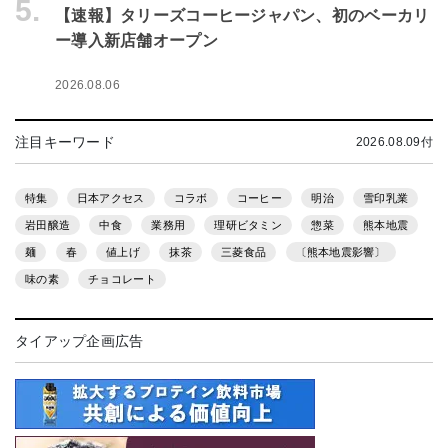
5.
【速報】タリーズコーヒージャパン、初のベーカリ
ー導入新店舗オープン
2026.08.06
注目キーワード
2026.08.09付
特集
日本アクセス
コラボ
コーヒー
明治
雪印乳業
岩田醸造
中食
業務用
理研ビタミン
惣菜
熊本地震
麺
春
値上げ
抹茶
三菱食品
〔熊本地震影響〕
味の素
チョコレート
タイアップ企画広告