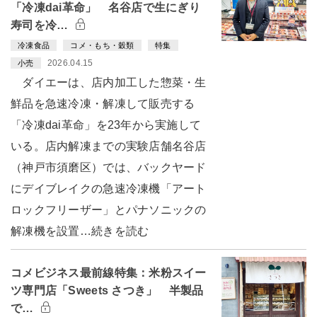
「冷凍dai革命」 名谷店で生にぎり
寿司を冷…
冷凍食品
コメ・もち・穀類
特集
2026.04.15
小売
ダイエーは、店内加工した惣菜・生
鮮品を急速冷凍・解凍して販売する
「冷凍dai革命」を23年から実施して
いる。店内解凍までの実験店舗名谷店
（神戸市須磨区）では、バックヤード
にデイブレイクの急速冷凍機「アート
ロックフリーザー」とパナソニックの
解凍機を設置…続きを読む
コメビジネス最前線特集：米粉スイー
ツ専門店「Sweets さつき」 半製品
で…