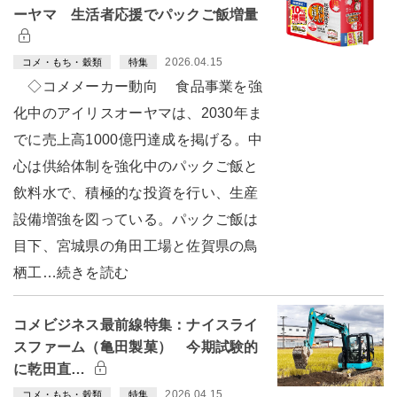
ーヤマ 生活者応援でパックご飯増量
2026.04.15
コメ・もち・穀類
特集
◇コメメーカー動向 食品事業を強
化中のアイリスオーヤマは、2030年ま
でに売上高1000億円達成を掲げる。中
心は供給体制を強化中のパックご飯と
飲料水で、積極的な投資を行い、生産
設備増強を図っている。パックご飯は
目下、宮城県の角田工場と佐賀県の鳥
栖工…続きを読む
コメビジネス最前線特集：ナイスライ
スファーム（亀田製菓） 今期試験的
に乾田直…
2026.04.15
コメ・もち・穀類
特集