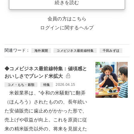
続きを読む
会員の方はこちら
ログインに関するヘルプ
関連ワード：
海外展開
コメビジネス最前線特集
千田みずほ
◆コメビジネス最前線特集：値頃感と
おいしさでブレンド米拡大
2026.04.15
コメ・もち・穀類
特集
米穀業界は、“令和の米騒動”に翻弄
（ほんろう）されたものの、長年続い
た安値販売に歯止めがかかった形で、
売上げや収益が向上。これを原資に従
来の精米販売以外の、将来を見据えた