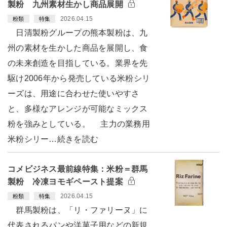
製粉 九州素材生かし商品展開
2026.04.15
粉類
特集
日清製粉グループの熊本製粉は、九
州の素材を生かした商品を展開し、食
の未来創造を目指している。業界を先
駆け2006年から発売している米粉シリ
ーズは、用途に合わせた使いやすさ
と、多様なアレンジが可能なミックス
粉を強みとしている。 主力の業務用
米粉シリー…続きを読む
コメビジネス最前線特集：米粉＝群馬
製粉 冷凍ヨモギペースト提案
2026.04.15
粉類
特集
群馬製粉は、「リ・ファリーヌ」に
代表されるパンや洋菓子用などの新規