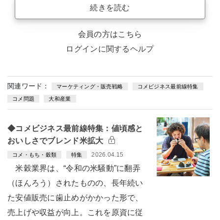
続きを読む
会員の方はこちら
ログインに関するヘルプ
関連ワード：
マーケティング・販売戦略
コメビジネス最前線特集
コメ問題
大和産業
◆コメビジネス最前線特集：値頃感と
おいしさでブレンド米拡大
2026.04.15
コメ・もち・穀類
特集
米穀業界は、“令和の米騒動”に翻弄
（ほんろう）されたものの、長年続い
た安値販売に歯止めがかかった形で、
売上げや収益が向上。これを原資に従