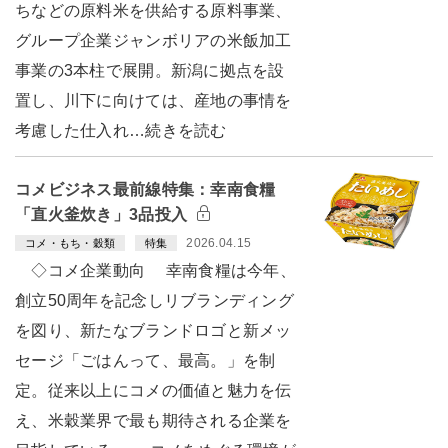
ちなどの原料米を供給する原料事業、
グループ企業ジャンボリアの米飯加工
事業の3本柱で展開。新潟に拠点を設
置し、川下に向けては、産地の事情を
考慮した仕入れ…続きを読む
コメビジネス最前線特集：幸南食糧
「直火釜炊き」3品投入
2026.04.15
コメ・もち・穀類
特集
◇コメ企業動向 幸南食糧は今年、
創立50周年を記念しリブランディング
を図り、新たなブランドロゴと新メッ
セージ「ごはんって、最高。」を制
定。従来以上にコメの価値と魅力を伝
え、米穀業界で最も期待される企業を