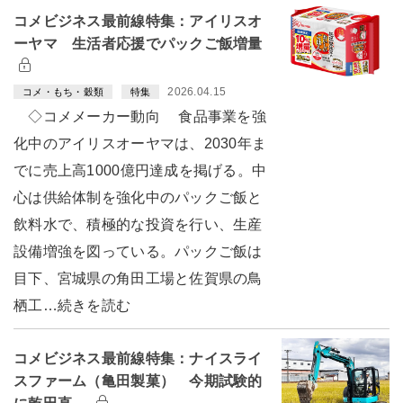
コメビジネス最前線特集：アイリスオ
ーヤマ 生活者応援でパックご飯増量
2026.04.15
コメ・もち・穀類
特集
◇コメメーカー動向 食品事業を強
化中のアイリスオーヤマは、2030年ま
でに売上高1000億円達成を掲げる。中
心は供給体制を強化中のパックご飯と
飲料水で、積極的な投資を行い、生産
設備増強を図っている。パックご飯は
目下、宮城県の角田工場と佐賀県の鳥
栖工…続きを読む
コメビジネス最前線特集：ナイスライ
スファーム（亀田製菓） 今期試験的