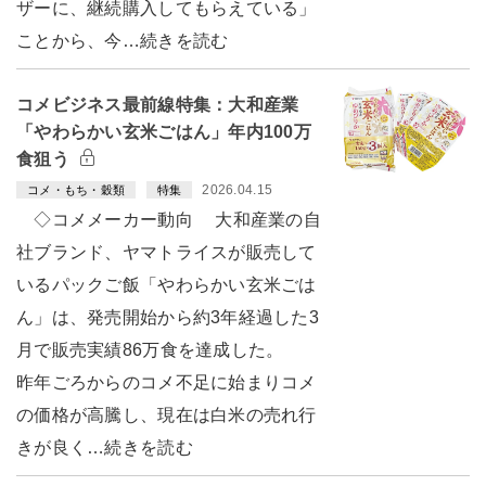
ザーに、継続購入してもらえている」
ことから、今…続きを読む
コメビジネス最前線特集：大和産業
「やわらかい玄米ごはん」年内100万
食狙う
2026.04.15
コメ・もち・穀類
特集
◇コメメーカー動向 大和産業の自
社ブランド、ヤマトライスが販売して
いるパックご飯「やわらかい玄米ごは
ん」は、発売開始から約3年経過した3
月で販売実績86万食を達成した。
昨年ごろからのコメ不足に始まりコメ
の価格が高騰し、現在は白米の売れ行
きが良く…続きを読む