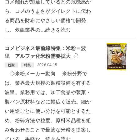
コメ離れが加速しているとの危機感か
ら、コメのうまさがダイレクトに伝わ
る商品を財布にやさしい価格で開発
し、炊飯業界の…続きを読む
コメビジネス最前線特集：米粉＝波
里 アルファ化米粉需要拡大
2026.04.15
粉類
特集
◇米粉メーカー動向 米粉分野で
は、業界最大規模の製粉設備を有する
波里。業務用では、加工食品や製菓・
製パン原材料などに幅広く販売。細か
い用途ごとに使い分けを可能とするた
め、粉砕方法や粒度、原料米品種を組
み合わせることで最適な米粉を提案し
ている。手軽な…続きを読む