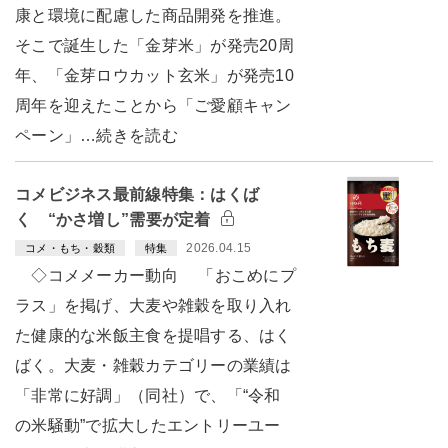
康と環境に配慮した商品開発を推進。
そこで誕生した「金芽米」が発売20周
年、「金芽ロウカット玄米」が発売10
周年を迎えたことから「ご愛顧キャン
ペーン」…続きを読む
コメビジネス最前線特集：はくば
く “かさ増し”需要が定着
2026.04.15
コメ・もち・穀類
特集
◇コメメーカー動向 「おこめにプ
ラス」を掲げ、大麦や雑穀を取り入れ
た健康的な米飯主食を提唱する、はく
ばく。大麦・雑穀カテゴリーの業績は
「非常に好調」（同社）で、「“令和
の米騒動”で拡大したエントリーユー