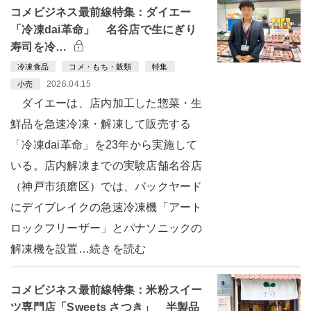
コメビジネス最前線特集：ダイエー
「冷凍dai革命」 名谷店で生にぎり
寿司を冷…
冷凍食品
コメ・もち・穀類
特集
2026.04.15
小売
ダイエーは、店内加工した惣菜・生
鮮品を急速冷凍・解凍して販売する
「冷凍dai革命」を23年から実施して
いる。店内解凍までの実験店舗名谷店
（神戸市須磨区）では、バックヤード
にデイブレイクの急速冷凍機「アート
ロックフリーザー」とパナソニックの
解凍機を設置…続きを読む
コメビジネス最前線特集：米粉スイー
ツ専門店「Sweets さつき」 半製品