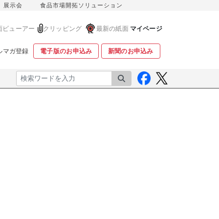
展示会
食品市場開拓ソリューション
面ビューアー
クリッピング
最新の紙面
マイページ
ルマガ登録
電子版のお申込み
新聞のお申込み
検索