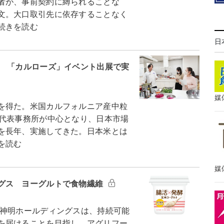
者が、事前契約に縛られることな
文。大口取引先に依存することなく
続きを読む
日
会 「カルローズ」イベント出展で実
媒
を得た。米国カルフォルニア産中粒
本代表事務所が中心となり、日本市場
を長年、実施してきた。日本米とは
を読む
媒
グス ヨーグルトで食物繊維
神明ホールディングスは、持続可能
を届けることを目指し、アグリフー