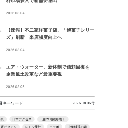
料市場参入で新需要創出
2026.08.04
.
【速報】不二家洋菓子店、「焼菓子シリー
ズ」刷新 来店頻度向上へ
2026.08.04
.
エア・ウォーター、新体制で信頼回復を
企業風土改革など最重要視
2026.08.05
目キーワード
2026.08.06付
特集
日本アクセス
〔熊本地震影響〕
理研ビタミン
レモン果汁
コラボ
中華料理の素