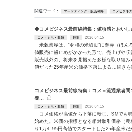
関連ワード：
マーケティング・販売戦略
コメビジネ
◆コメビジネス最前線特集：値頃感とおいし
2026.04.15
コメ・もち・穀類
特集
米穀業界は、“令和の米騒動”に翻弄（ほん
値販売に歯止めがかかった形で、売上げや収
販売以外の、将来を見据えた多様な取り組み
値だった25年産米の価格下落による…続きを
コメビジネス最前線特集：コメ＝流通業者間
要…
2026.04.15
コメ・もち・穀類
特集
コメ価格が高値から下落に転じ、SMでも特売
始めた。米価の指標となる相対取引価格（農
り1万4195円高値でスタートした25年産米だ