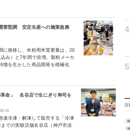
4
需要堅調 安定生産への施策急務
に推移し、米粉用米需要量は、20
（見込み）と7年間で倍増。製粉メーカ
5
特徴を生かした商品開発を積極化
i革命」 名谷店で生にぎり寿司を
注
04.15
急速冷凍・解凍して販売する「冷凍
解凍までの実験店舗名谷店（神戸市須