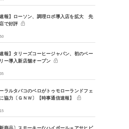
速報】ローソン、調理ロボ導入店を拡大 先
店で好評
:50
速報】タリーズコーヒージャパン、初のベー
リー導入新店舗オープン
:35
ーラルタバコのベロがトゥモローランドフェ
に協力〔ＧＮＷ〕【時事通信速報】
:15
新商品〕スモーキーなハイボール＝アサヒビ