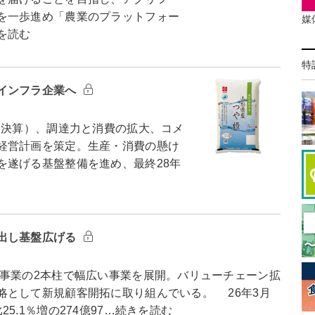
を一歩進め「農業のプラットフォー
媒
を読む
特
インフラ企業へ
決算）、調達力と消費の拡大、コメ
経営計画を策定。生産・消費の懸け
を遂げる基盤整備を進め、最終28年
出し基盤広げる
事業の2本柱で幅広い事業を展開。バリューチェーン拡
略として新規顧客開拓に取り組んでいる。 26年3月
5.1％増の274億97…続きを読む