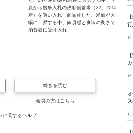
る。24年産の原料調達に苦労する中、全
農から競争入札の政府備蓄米（22、23年
産）を買い入れ、商品化した。米価が大
【
幅に上昇する中、値頃感と食味の良さで
行
消費者に受け入れ
16
【
カ
16
続きを読む
オ
会員の方はこちら
ス
15
ンに関するヘルプ
〔