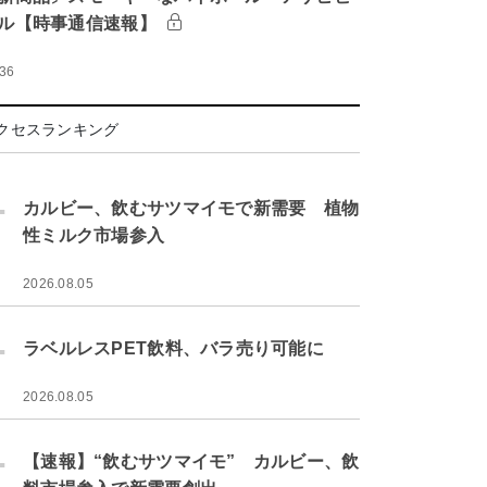
ル【時事通信速報】
:36
クセスランキング
.
カルビー、飲むサツマイモで新需要 植物
性ミルク市場参入
2026.08.05
.
ラベルレスPET飲料、バラ売り可能に
2026.08.05
.
【速報】“飲むサツマイモ” カルビー、飲