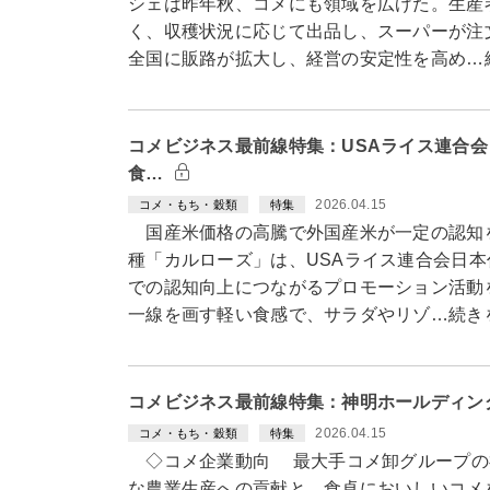
シェは昨年秋、コメにも領域を広げた。生産
く、収穫状況に応じて出品し、スーパーが注
全国に販路が拡大し、経営の安定性を高め…
コメビジネス最前線特集：USAライス連合
食…
2026.04.15
コメ・もち・穀類
特集
国産米価格の高騰で外国産米が一定の認知
種「カルローズ」は、USAライス連合会日
での認知向上につながるプロモーション活動
一線を画す軽い食感で、サラダやリゾ…続き
コメビジネス最前線特集：神明ホールディン
2026.04.15
コメ・もち・穀類
特集
◇コメ企業動向 最大手コメ卸グループの
な農業生産への貢献と、食卓においしいコメ