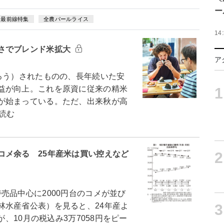
ー
ス最前線特集
全農パールライス
14
さでブレンド米拡大
ア
ろう）されたものの、長年続いた安
益が向上。これを原資に従来の精米
1
が始まっている。ただ、出来秋が高
読む
2
コメ余る 25年産米は買い控えなど
品中心に2000円台のコメが並び
3
林水産省公表）を見ると、24年産よ
が、10月の税込み3万7058円をピー