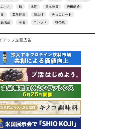
本みりん
麺
抹茶
熊本地震
岩田醸造
中食
製粉特集
値上げ
チョコレート
三菱食品
海苔
コンソメ
味の素
イアップ企画広告