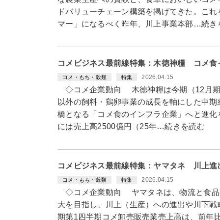
ドバリューチェーン構築を掲げてきた。これ
マー」になるべく昨年、川上事業本部…続き
コメビジネス最前線特集：木徳神糧 コメ食
2026.04.15
コメ・もち・穀類
特集
◇コメ企業動向 木徳神糧は今期（12月期
以外の飼料・鶏卵事業の成長を軸にした中期
橋となる「コメ食のインフラ企業」へと進化
には売上高2500億円（25年…続きを読む
コメビジネス最前線特集：ヤマタネ 川上進
2026.04.15
コメ・もち・穀類
特集
◇コメ企業動向 ヤマタネは、物流と食品
大を目指し、川上（生産）への進出や川下戦
期第1四半期コメ卸売販売業売上高は、前年比2