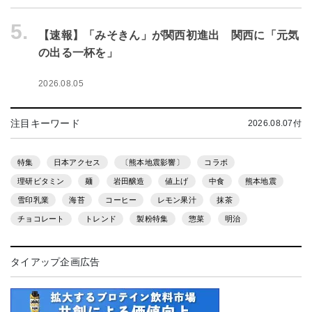
5.
【速報】「みそきん」が関西初進出 関西に「元気
の出る一杯を」
2026.08.05
注目キーワード
2026.08.07付
特集
日本アクセス
〔熊本地震影響〕
コラボ
理研ビタミン
麺
岩田醸造
値上げ
中食
熊本地震
雪印乳業
海苔
コーヒー
レモン果汁
抹茶
チョコレート
トレンド
製粉特集
惣菜
明治
タイアップ企画広告