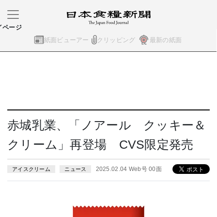
イページ
紙面ビューアー
クリッピング
最新の紙面
赤城乳業、「ノアール クッキー＆
クリーム」再登場 CVS限定発売
2025.02.04 Web号 00面
アイスクリーム
ニュース