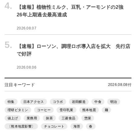
4.
【速報】植物性ミルク、豆乳・アーモンドの2強
26年上期過去最高達成
2026.08.07
5.
【速報】ローソン、調理ロボ導入店を拡大 先行店
で好評
2026.08.06
注目キーワード
2026.08.08付
特集
日本アクセス
コラボ
岩田醸造
中食
明治
理研ビタミン
コーヒー
雪印乳業
熊本地震
麺
値上げ
業務用
抹茶
三菱食品
惣菜
〔熊本地震影響〕
チョコレート
海苔
春