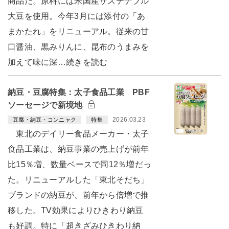
商品だ。原料には米国産サステナブル
大豆を使用。今年3月には添付の「あ
まかたれ」をリニューアル。従来の甘
口醤油、黒みりんに、昆布のうまみを
加えて味に深…続きを読む
納豆・豆腐特集：太子食品工業 PBF
ソーセージで新境地
2026.03.23
豆腐・納豆・コンニャク
特集
東北のデイリー食品メーカー・太子
食品工業は、納豆事業の売上げが前年
比15％増、数量ベースで同12％増だっ
た。リニューアルした「東北そだち」
ブランドの納豆が、前年から倍増で推
移した。TV効果によりひきわり納豆
も好調。特に「超きざみひきわり納