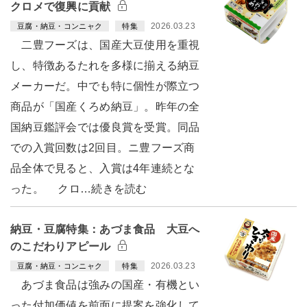
クロメで復興に貢献
2026.03.23
豆腐・納豆・コンニャク
特集
二豊フーズは、国産大豆使用を重視
し、特徴あるたれを多様に揃える納豆
メーカーだ。中でも特に個性が際立つ
商品が「国産くろめ納豆」。昨年の全
国納豆鑑評会では優良賞を受賞。同品
での入賞回数は2回目。ニ豊フーズ商
品全体で見ると、入賞は4年連続とな
った。 クロ…続きを読む
納豆・豆腐特集：あづま食品 大豆へ
のこだわりアピール
2026.03.23
豆腐・納豆・コンニャク
特集
あづま食品は強みの国産・有機とい
った付加価値を前面に提案を強化して