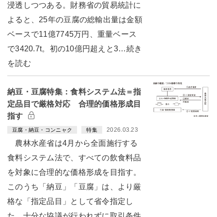
浸透しつつある。財務省の貿易統計に
よると、25年の豆腐の総輸出量は金額
ベースで11億7745万円、重量ベース
で3420.7t。初の10億円超えと3…続き
を読む
納豆・豆腐特集：食料システム法＝指
定品目で厳格対応 合理的価格形成目
指す
2026.03.23
豆腐・納豆・コンニャク
特集
農林水産省は4月から全面施行する
食料システム法で、すべての飲食料品
を対象に合理的な価格形成を目指す。
このうち「納豆」「豆腐」は、より厳
格な「指定品目」として省令指定し
た。十分な協議が行われずに取引条件