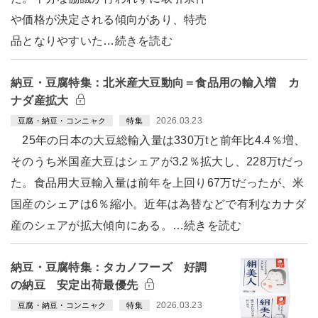
や価格が決定される傾向があり、特売
品となりやすいた…続きを読む
納豆・豆腐特集：北米産大豆動向＝食品用の輸入増 カ
ナダ産拡大
2026.03.23
豆腐・納豆・コンニャク
特集
25年の日本の大豆総輸入量は330万tと前年比4.4％増、
そのうち米国産大豆はシェアが3.2％拡大し、228万tだっ
た。食品用大豆輸入量は前年を上回り67万tだったが、米
国産のシェアは6％縮小。近年は為替などで有利なカナダ
産のシェアが拡大傾向にある。…続きを読む
納豆・豆腐特集：タカノフーズ 好調
の納豆 安定出荷最優先
2026.03.23
豆腐・納豆・コンニャク
特集