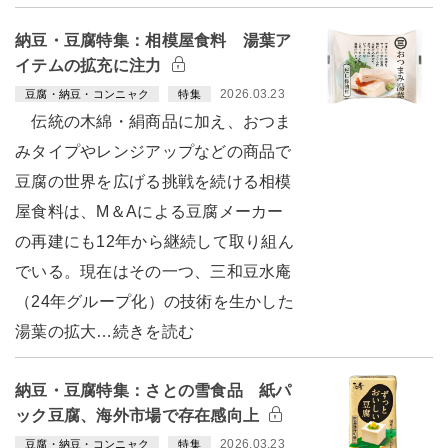
納豆・豆腐特集：相模屋食料 湯葉ア
イテムの拡充に注力
2026.03.23
豆腐・納豆・コンニャク
特集
伝統の木綿・絹商品に加え、おつま
みタイプやレンジアップなどの商品で
豆腐の世界を広げる挑戦を続ける相模
屋食料は、M＆Aによる豆腐メーカー
の再建にも12年から継続して取り組ん
でいる。現在はその一つ、三和豆水庵
（24年グループ化）の技術を生かした
湯葉の拡大…続きを読む
納豆・豆腐特集：さとの雪食品 紙パ
ック豆腐、海外市場で存在感向上
2026.03.23
豆腐・納豆・コンニャク
特集