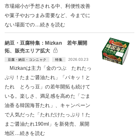
市場縮小が予想される中、利便性改善
や菓子やおつまみ需要など、今までに
ない場面での…続きを読む
納豆・豆腐特集：Mizkan 若年層開
拓、販売エリア拡大
2026.03.23
豆腐・納豆・コンニャク
特集
Mizkanは主力「金のつぶ たれたっ
ぷり！たまご醤油たれ」「パキッ！と
たれ とろっ豆」の若年開拓も続けて
いる。楽しさ、満足感を高めた「ごま
油香る韓国海苔たれ」、キャンペーン
で人気だった「たれだけたっぷり！た
まご醤油たれ190ml」を新発売、展開
地区…続きを読む