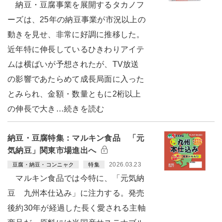
納豆・豆腐事業を展開するタカノフ
ーズは、25年の納豆事業が市況以上の
動きを見せ、非常に好調に推移した。
近年特に伸長しているひきわりアイテ
ムは横ばいが予想されたが、TV放送
の影響であたらめて成長局面に入った
とみられ、金額・数量ともに2桁以上
の伸長で大き…続きを読む
納豆・豆腐特集：マルキン食品 「元
気納豆」関東市場進出へ
2026.03.23
豆腐・納豆・コンニャク
特集
マルキン食品では今特に、「元気納
豆 九州本仕込み」に注力する。発売
後約30年が経過した長く愛される主軸