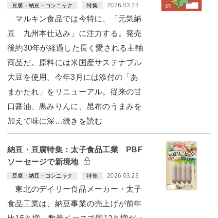
2026.03.23
豆腐・納豆・コンニャク
特集
マルキン食品では今特に、「元気納
豆 九州本仕込み」に注力する。発売
後約30年が経過した長く愛される主軸
商品だ。原料には米国産サステナブル
大豆を使用。今年3月には添付の「あ
まかたれ」をリニューアル。従来の甘
口醤油、黒みりんに、昆布のうまみを
加えて味に深…続きを読む
納豆・豆腐特集：太子食品工業 PBF
ソーセージで新境地
2026.03.23
豆腐・納豆・コンニャク
特集
東北のデイリー食品メーカー・太子
食品工業は、納豆事業の売上げが前年