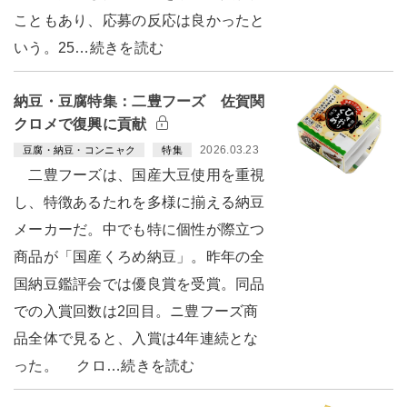
こともあり、応募の反応は良かったと
いう。25…続きを読む
納豆・豆腐特集：二豊フーズ 佐賀関
クロメで復興に貢献
2026.03.23
豆腐・納豆・コンニャク
特集
二豊フーズは、国産大豆使用を重視
し、特徴あるたれを多様に揃える納豆
メーカーだ。中でも特に個性が際立つ
商品が「国産くろめ納豆」。昨年の全
国納豆鑑評会では優良賞を受賞。同品
での入賞回数は2回目。ニ豊フーズ商
品全体で見ると、入賞は4年連続とな
った。 クロ…続きを読む