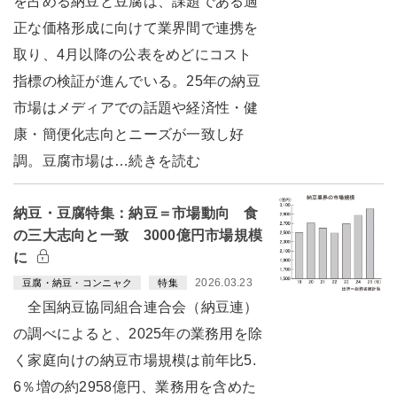
を占める納豆と豆腐は、課題である適
正な価格形成に向けて業界間で連携を
取り、4月以降の公表をめどにコスト
指標の検証が進んでいる。25年の納豆
市場はメディアでの話題や経済性・健
康・簡便化志向とニーズが一致し好
調。豆腐市場は…続きを読む
納豆・豆腐特集：納豆＝市場動向 食
の三大志向と一致 3000億円市場規模
に
2026.03.23
豆腐・納豆・コンニャク
特集
全国納豆協同組合連合会（納豆連）
の調べによると、2025年の業務用を除
く家庭向けの納豆市場規模は前年比5.
6％増の約2958億円、業務用を含めた