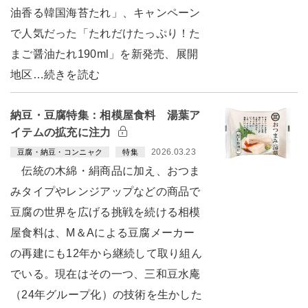
油香る韓国海苔たれ」、キャンペーン
で人気だった「たれだけたっぷり！た
まご醤油たれ190ml」を新発売、展開
地区…続きを読む
納豆・豆腐特集：相模屋食料 湯葉ア
イテムの拡充に注力
2026.03.23
豆腐・納豆・コンニャク
特集
伝統の木綿・絹商品に加え、おつま
みタイプやレンジアップなどの商品で
豆腐の世界を広げる挑戦を続ける相模
屋食料は、M＆Aによる豆腐メーカー
の再建にも12年から継続して取り組ん
でいる。現在はその一つ、三和豆水庵
（24年グループ化）の技術を生かした