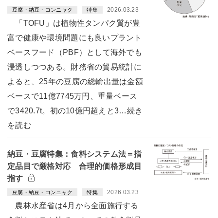
2026.03.23
豆腐・納豆・コンニャク
特集
「TOFU」は植物性タンパク質が豊
富で健康や環境問題にも良いプラント
ベースフード（PBF）として海外でも
浸透しつつある。財務省の貿易統計に
よると、25年の豆腐の総輸出量は金額
ベースで11億7745万円、重量ベース
で3420.7t。初の10億円超えと3…続き
を読む
納豆・豆腐特集：食料システム法＝指
定品目で厳格対応 合理的価格形成目
指す
2026.03.23
豆腐・納豆・コンニャク
特集
農林水産省は4月から全面施行する