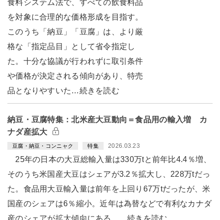
食料システム法で、すべての飲食料品
を対象に合理的な価格形成を目指す。
このうち「納豆」「豆腐」は、より厳
格な「指定品目」として省令指定し
た。十分な協議が行われずに取引条件
や価格が決定される傾向があり、特売
品となりやすいた…続きを読む
納豆・豆腐特集：北米産大豆動向＝食品用の輸入増 カ
ナダ産拡大
2026.03.23
豆腐・納豆・コンニャク
特集
25年の日本の大豆総輸入量は330万tと前年比4.4％増、
そのうち米国産大豆はシェアが3.2％拡大し、228万tだっ
た。食品用大豆輸入量は前年を上回り67万tだったが、米
国産のシェアは6％縮小。近年は為替などで有利なカナダ
産のシェアが拡大傾向にある。…続きを読む