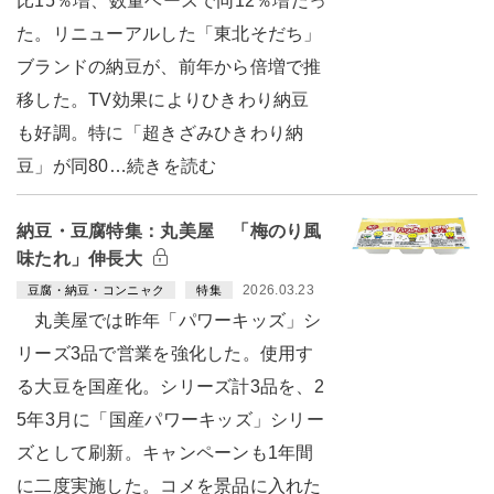
比15％増、数量ベースで同12％増だっ
た。リニューアルした「東北そだち」
ブランドの納豆が、前年から倍増で推
移した。TV効果によりひきわり納豆
も好調。特に「超きざみひきわり納
豆」が同80…続きを読む
納豆・豆腐特集：丸美屋 「梅のり風
味たれ」伸長大
2026.03.23
豆腐・納豆・コンニャク
特集
丸美屋では昨年「パワーキッズ」シ
リーズ3品で営業を強化した。使用す
る大豆を国産化。シリーズ計3品を、2
5年3月に「国産パワーキッズ」シリー
ズとして刷新。キャンペーンも1年間
に二度実施した。コメを景品に入れた