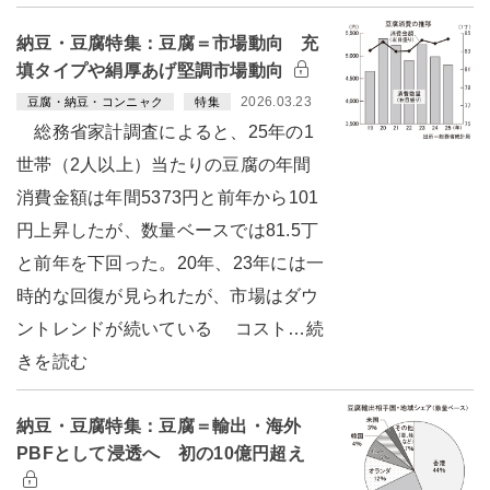
納豆・豆腐特集：豆腐＝市場動向 充
填タイプや絹厚あげ堅調市場動向
2026.03.23
豆腐・納豆・コンニャク
特集
総務省家計調査によると、25年の1
世帯（2人以上）当たりの豆腐の年間
消費金額は年間5373円と前年から101
円上昇したが、数量ベースでは81.5丁
と前年を下回った。20年、23年には一
時的な回復が見られたが、市場はダウ
ントレンドが続いている コスト…続
きを読む
納豆・豆腐特集：豆腐＝輸出・海外
PBFとして浸透へ 初の10億円超え