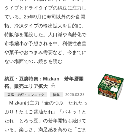
タイプとドライタイプの納豆に注力し
ている。25年9月に寿司以外の外食開
拓、冷凍タイプの輸出拡大を目的に、
特販部を開設した。人口減や高齢化で
市場縮小が予想される中、利便性改善
や菓子やおつまみ需要など、今までに
ない場面での…続きを読む
納豆・豆腐特集：Mizkan 若年層開
拓、販売エリア拡大
2026.03.23
豆腐・納豆・コンニャク
特集
Mizkanは主力「金のつぶ たれたっ
ぷり！たまご醤油たれ」「パキッ！と
たれ とろっ豆」の若年開拓も続けて
いる。楽しさ、満足感を高めた「ごま