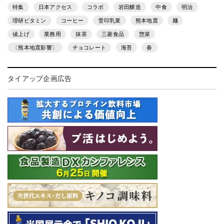
特集
日本アクセス
コラボ
岩田醸造
中食
明治
理研ビタミン
コーヒー
雪印乳業
熊本地震
麺
値上げ
業務用
抹茶
三菱食品
惣菜
〔熊本地震影響〕
チョコレート
海苔
春
タイアップ企画広告