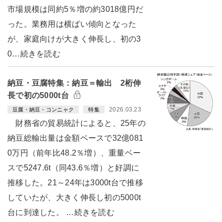
市場規模は同約5％増の約3018億円だ
った。業務用は横ばい傾向となった
が、家庭向けが大きく伸長し、初の3
0…続きを読む
納豆・豆腐特集：納豆＝輸出 2桁伸
長で初の5000t台
2026.03.23
豆腐・納豆・コンニャク
特集
財務省の貿易統計によると、25年の
納豆総輸出量は金額ベースで32億081
0万円（前年比48.2％増）、重量ベー
スで5247.6t（同43.6％増）と好調に
推移した。21～24年は3000t台で推移
していたが、大きく伸長し初の5000t
台に到達した。 …続きを読む