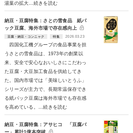
湯葉の拡大…続きを読む
納豆・豆腐特集：さとの雪食品 紙パ
ック豆腐、海外市場で存在感向上
2026.03.23
豆腐・納豆・コンニャク
特集
四国化工機グループの食品事業を担
うさとの雪食品は、1973年の創業以
来、安全で安心なおいしさにこだわっ
た豆腐・大豆加工食品を供給してき
た。国内市場では「美味しいとうふ」
シリーズが主力で、長期常温保存でき
る紙パック豆腐は海外市場でも存在感
を高めている。…続きを読む
納豆・豆腐特集：アサヒコ 「豆腐バ
ー」累計1億本突破