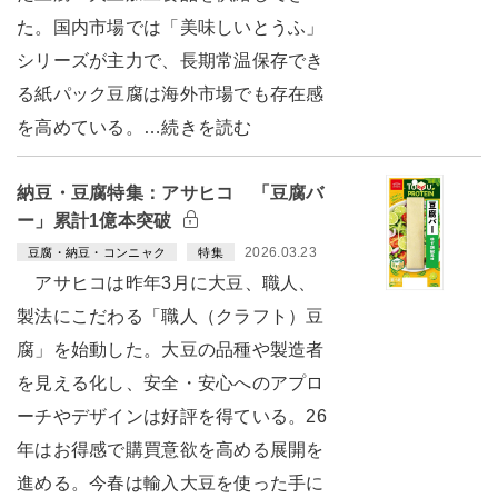
た。国内市場では「美味しいとうふ」
シリーズが主力で、長期常温保存でき
る紙パック豆腐は海外市場でも存在感
を高めている。…続きを読む
納豆・豆腐特集：アサヒコ 「豆腐バ
ー」累計1億本突破
2026.03.23
豆腐・納豆・コンニャク
特集
アサヒコは昨年3月に大豆、職人、
製法にこだわる「職人（クラフト）豆
腐」を始動した。大豆の品種や製造者
を見える化し、安全・安心へのアプロ
ーチやデザインは好評を得ている。26
年はお得感で購買意欲を高める展開を
進める。今春は輸入大豆を使った手に