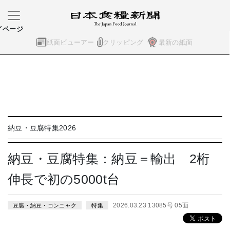
イページ
紙面ビューアー
クリッピング
最新の紙面
納豆・豆腐特集2026
納豆・豆腐特集：納豆＝輸出 2桁
伸長で初の5000t台
2026.03.23 13085号 05面
豆腐・納豆・コンニャク
特集