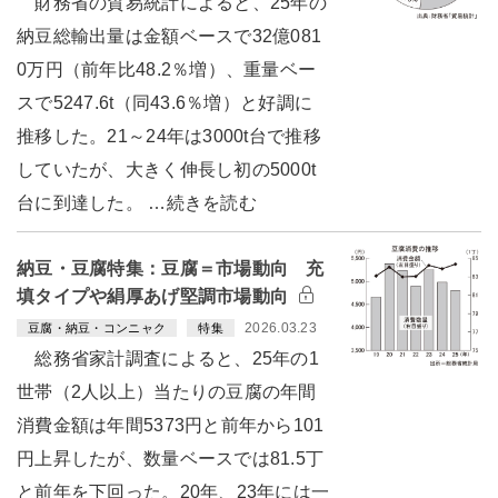
財務省の貿易統計によると、25年の
納豆総輸出量は金額ベースで32億081
0万円（前年比48.2％増）、重量ベー
スで5247.6t（同43.6％増）と好調に
推移した。21～24年は3000t台で推移
していたが、大きく伸長し初の5000t
台に到達した。 …続きを読む
納豆・豆腐特集：豆腐＝市場動向 充
填タイプや絹厚あげ堅調市場動向
2026.03.23
豆腐・納豆・コンニャク
特集
総務省家計調査によると、25年の1
世帯（2人以上）当たりの豆腐の年間
消費金額は年間5373円と前年から101
円上昇したが、数量ベースでは81.5丁
と前年を下回った。20年、23年には一