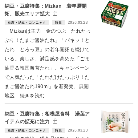
納豆・豆腐特集：Mizkan 若年層開
拓、販売エリア拡大
2026.03.23
豆腐・納豆・コンニャク
特集
Mizkanは主力「金のつぶ たれたっ
ぷり！たまご醤油たれ」「パキッ！と
たれ とろっ豆」の若年開拓も続けて
いる。楽しさ、満足感を高めた「ごま
油香る韓国海苔たれ」、キャンペーン
で人気だった「たれだけたっぷり！た
まご醤油たれ190ml」を新発売、展開
地区…続きを読む
納豆・豆腐特集：相模屋食料 湯葉ア
イテムの拡充に注力
2026.03.23
豆腐・納豆・コンニャク
特集