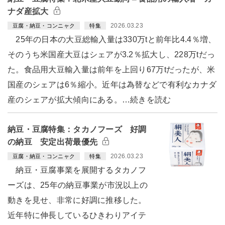
ナダ産拡大
2026.03.23
豆腐・納豆・コンニャク
特集
25年の日本の大豆総輸入量は330万tと前年比4.4％増、
そのうち米国産大豆はシェアが3.2％拡大し、228万tだっ
た。食品用大豆輸入量は前年を上回り67万tだったが、米
国産のシェアは6％縮小。近年は為替などで有利なカナダ
産のシェアが拡大傾向にある。…続きを読む
納豆・豆腐特集：タカノフーズ 好調
の納豆 安定出荷最優先
2026.03.23
豆腐・納豆・コンニャク
特集
納豆・豆腐事業を展開するタカノフ
ーズは、25年の納豆事業が市況以上の
動きを見せ、非常に好調に推移した。
近年特に伸長しているひきわりアイテ