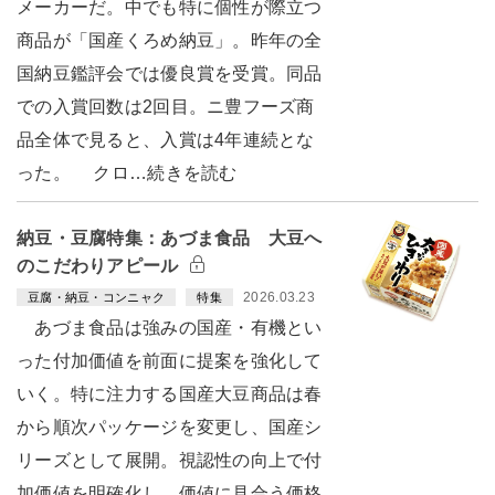
メーカーだ。中でも特に個性が際立つ
商品が「国産くろめ納豆」。昨年の全
国納豆鑑評会では優良賞を受賞。同品
での入賞回数は2回目。ニ豊フーズ商
品全体で見ると、入賞は4年連続とな
った。 クロ…続きを読む
納豆・豆腐特集：あづま食品 大豆へ
のこだわりアピール
2026.03.23
豆腐・納豆・コンニャク
特集
あづま食品は強みの国産・有機とい
った付加価値を前面に提案を強化して
いく。特に注力する国産大豆商品は春
から順次パッケージを変更し、国産シ
リーズとして展開。視認性の向上で付
加価値を明確化し、価値に見合う価格