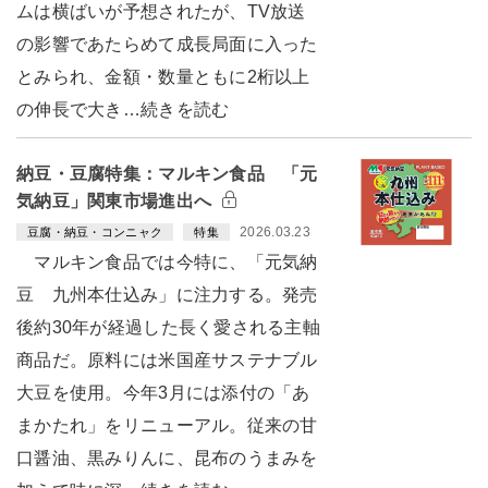
ムは横ばいが予想されたが、TV放送
の影響であたらめて成長局面に入った
とみられ、金額・数量ともに2桁以上
の伸長で大き…続きを読む
納豆・豆腐特集：マルキン食品 「元
気納豆」関東市場進出へ
2026.03.23
豆腐・納豆・コンニャク
特集
マルキン食品では今特に、「元気納
豆 九州本仕込み」に注力する。発売
後約30年が経過した長く愛される主軸
商品だ。原料には米国産サステナブル
大豆を使用。今年3月には添付の「あ
まかたれ」をリニューアル。従来の甘
口醤油、黒みりんに、昆布のうまみを