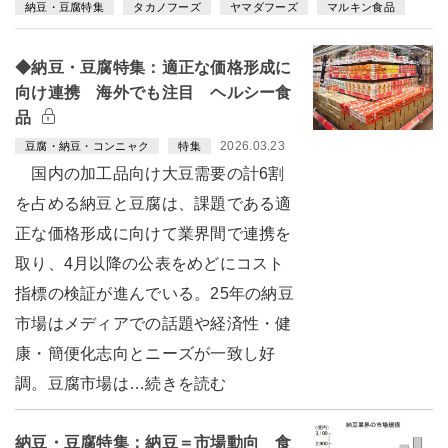
納豆・豆腐特集
タカノフーズ
ヤマダフーズ
マルキン食品
◆納豆・豆腐特集：適正な価格形成に
向け連携 海外でも注目 ヘルシー食
品
2026.03.23
豆腐・納豆・コンニャク
特集
国内の加工品向け大豆需要の計6割
を占める納豆と豆腐は、課題である適
正な価格形成に向けて業界間で連携を
取り、4月以降の公表をめどにコスト
指標の検証が進んでいる。25年の納豆
市場はメディアでの話題や経済性・健
康・簡便化志向とニーズが一致し好
調。豆腐市場は…続きを読む
納豆・豆腐特集：納豆＝市場動向 食