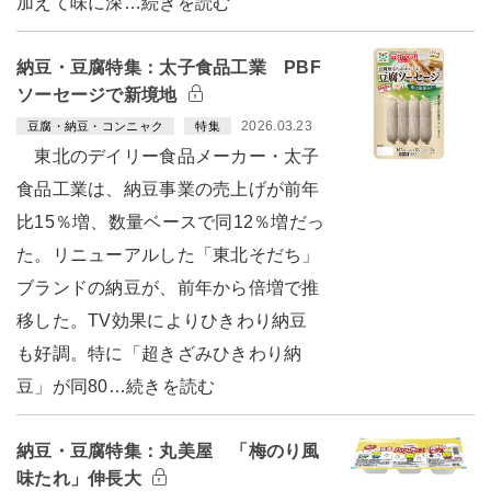
加えて味に深…続きを読む
納豆・豆腐特集：太子食品工業 PBF
ソーセージで新境地
2026.03.23
豆腐・納豆・コンニャク
特集
東北のデイリー食品メーカー・太子
食品工業は、納豆事業の売上げが前年
比15％増、数量ベースで同12％増だっ
た。リニューアルした「東北そだち」
ブランドの納豆が、前年から倍増で推
移した。TV効果によりひきわり納豆
も好調。特に「超きざみひきわり納
豆」が同80…続きを読む
納豆・豆腐特集：丸美屋 「梅のり風
味たれ」伸長大