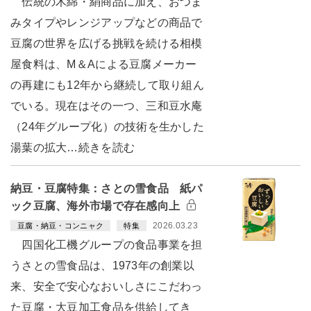
伝統の木綿・絹商品に加え、おつま
みタイプやレンジアップなどの商品で
豆腐の世界を広げる挑戦を続ける相模
屋食料は、M＆Aによる豆腐メーカー
の再建にも12年から継続して取り組ん
でいる。現在はその一つ、三和豆水庵
（24年グループ化）の技術を生かした
湯葉の拡大…続きを読む
納豆・豆腐特集：さとの雪食品 紙パ
ック豆腐、海外市場で存在感向上
2026.03.23
豆腐・納豆・コンニャク
特集
四国化工機グループの食品事業を担
うさとの雪食品は、1973年の創業以
来、安全で安心なおいしさにこだわっ
た豆腐・大豆加工食品を供給してき