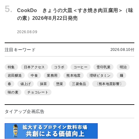
5.
CookDo きょうの大皿＜すき焼き肉豆腐用＞（味
の素）2026年8月22日発売
2026.08.09
注目キーワード
2026.08.10付
特集
日本アクセス
コラボ
コーヒー
雪印乳業
明治
岩田醸造
中食
業務用
熊本地震
理研ビタミン
麺
春
値上げ
抹茶
惣菜
三菱食品
〔熊本地震影響〕
味の素
チョコレート
タイアップ企画広告