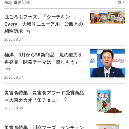
缶詰 最新記事
一覧 >
はごろもフーズ、「シーチキン
Every」大幅リニューアル ご飯との
相性訴求
2026.08.07
極洋、9月から36新商品 魚の魅力を
再発見 開発テーマは「楽しもう」
2026.08.07
災害食特集：災害食アワード受賞商品
＝大東カカオ「缶チョコ」
2026.08.05
災害食特集：川商フーズ ランチョン