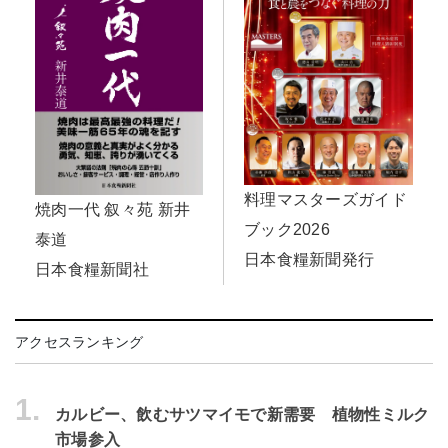
料理マスターズガイド
焼肉一代 叙々苑 新井
ブック2026
泰道
日本食糧新聞発行
日本食糧新聞社
アクセスランキング
1.
カルビー、飲むサツマイモで新需要 植物性ミルク
市場参入