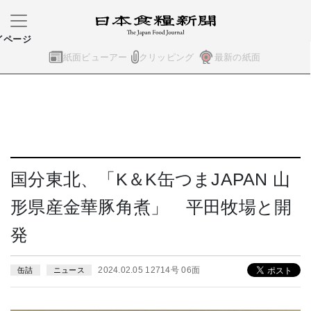
イページ
紙面ビューアー
クリッピング
最新の紙面
国分東北、「K＆K缶つまJAPAN 山
形県産金華豚角煮」 平田牧場と開
発
2024.02.05 12714号 06面
缶詰
ニュース