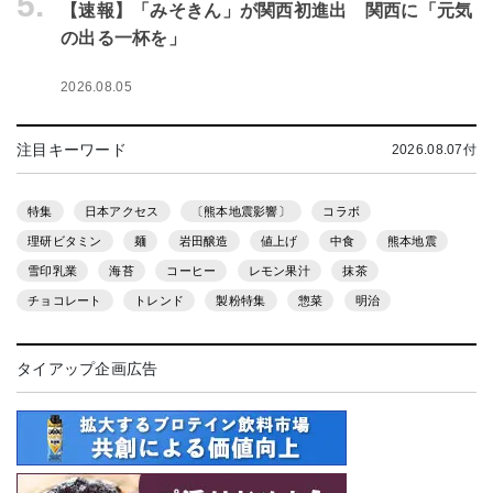
5.
【速報】「みそきん」が関西初進出 関西に「元気
の出る一杯を」
2026.08.05
注目キーワード
2026.08.07付
特集
日本アクセス
〔熊本地震影響〕
コラボ
理研ビタミン
麺
岩田醸造
値上げ
中食
熊本地震
雪印乳業
海苔
コーヒー
レモン果汁
抹茶
チョコレート
トレンド
製粉特集
惣菜
明治
タイアップ企画広告