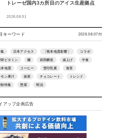
トレーゼ国内3カ所目のアイス生産拠点
2026.08.01
目キーワード
2026.08.07付
特集
日本アクセス
〔熊本地震影響〕
コラボ
理研ビタミン
麺
岩田醸造
値上げ
中食
熊本地震
コーヒー
雪印乳業
海苔
レモン果汁
抹茶
チョコレート
トレンド
製粉特集
惣菜
明治
イアップ企画広告