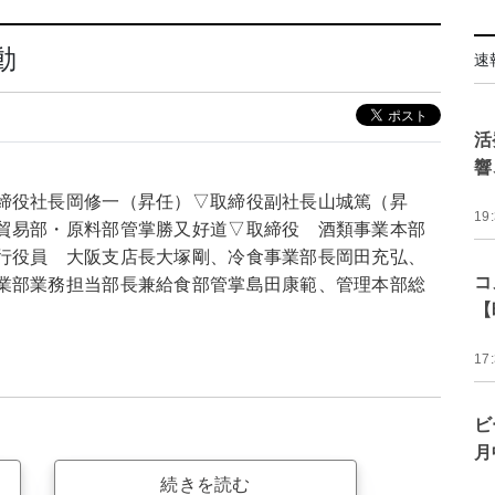
動
速
活
響
締役社長岡修一（昇任）▽取締役副社長山城篤（昇
19
貿易部・原料部管掌勝又好道▽取締役 酒類事業本部
行役員 大阪支店長大塚剛、冷食事業部長岡田充弘、
コ
業部業務担当部長兼給食部管掌島田康範、管理本部総
【
17
ビ
月
続きを読む