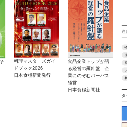
注
料理マスターズガイ
食品企業トップが語
，そ
ドブック2026
る経営の羅針盤 企
日本食糧新聞発行
業にのぞむパーパス
経営
日本食糧新聞社
タ