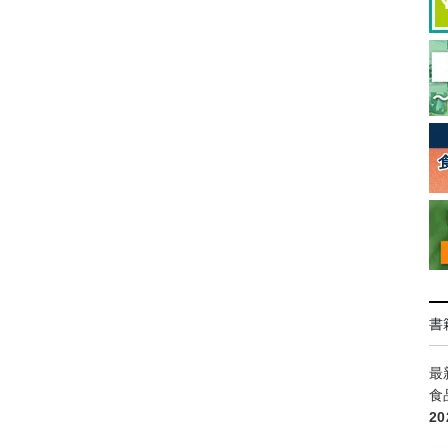
書
最
食
2