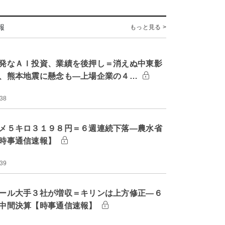
報
もっと見る >
発なＡＩ投資、業績を後押し＝消えぬ中東影
、熊本地震に懸念も―上場企業の４…
:38
メ５キロ３１９８円＝６週連続下落―農水省
時事通信速報】
:39
ール大手３社が増収＝キリンは上方修正―６
中間決算【時事通信速報】