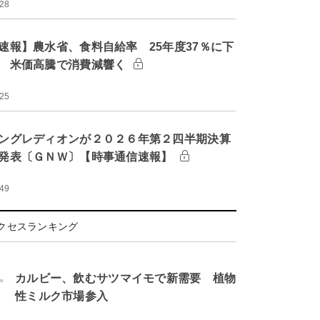
:28
速報】農水省、食料自給率 25年度37％に下
 米価高騰で消費減響く
:25
ングレディオンが２０２６年第２四半期決算
発表〔ＧＮＷ〕【時事通信速報】
:49
クセスランキング
.
カルビー、飲むサツマイモで新需要 植物
性ミルク市場参入