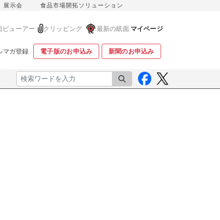
展示会
食品市場開拓ソリューション
面ビューアー
クリッピング
最新の紙面
マイページ
ルマガ登録
電子版のお申込み
新聞のお申込み
検索