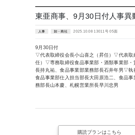
東亜商事、9月30日付人事異
2025.10.08 13011号 05面
人事
卸・商社
9月30日付
▽代表取締役会長小山喜之（昇任）▽代表取
任）▽専務取締役食品事業部・酒類事業部・
長持丸祐、食品事業部業務部長石井年男▽執
食品事業部仕入担当部長大田原浩二、食品事
務部長山本慶、札幌営業所長早川忠男
購読プランはこちら