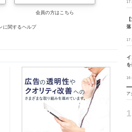
17
会員の方はこちら
【
落
ンに関するヘルプ
17
イ
を
16
ア
1