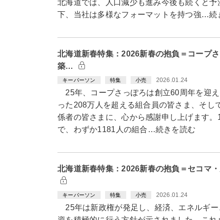
北海道では、人口減少も進み今後も続くと予
下、当社は多様なフォーマットを持つ強…続
北海道新春特集：2026新春の抱負＝コープ
築…
2026.01.24
キーパーソン
特集
小売
25年、コープさっぽろは創立60周年を迎
った208万人を超える組合員の皆さま、そし
係者の皆さまに、心から感謝申し上げます。1
で、わずか1181人の組合…続きを読む
北海道新春特集：2026新春の抱負＝セコマ
2026.01.24
キーパーソン
特集
小売
25年は新政権が発足し、経済、エネルギー
資を積極的に行う方針が示されました。これ