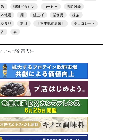
明治
理研ビタミン
コーヒー
雪印乳業
熊本地震
麺
値上げ
業務用
抹茶
三菱食品
惣菜
〔熊本地震影響〕
チョコレート
海苔
春
イアップ企画広告