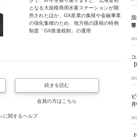
さて、昨年を振り返りますと、北海道初
となる大規模商用水素ステーションが開
所されたほか、GX産業の集積や金融事業
活
の強化集積のため、地方税の課税の特例
響
制度「GX推進税制」の運用
20
コ
【
20
続きを読む
ビ
会員の方はこちら
月
ンに関するヘルプ
20
【