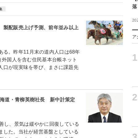
落
集
20
 製配販売上げ予測、前年並み以上
ア
る。昨年11月末の道内人口は68年
1
った（外国人を含む住民基本台帳ネット
計人口が現実味を帯び、まさに課題先
2
北海道・青柳英樹社長 新中計策定
善し、景気は緩やかに回復している
ました。当社が経営基盤としている
3