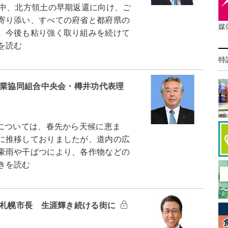
中、北方領土の早期返還に向け、ご
寄り添い、すべての府省と都府県の
媒
。今後も粘り強く取り組みを続けて
を読む
特
農業協同組合中央会・樽井功代表理
については、春先から天候に恵ま
に推移しておりましたが、道内の広
豪雨や干ばつにより、各作物などの
きを読む
広札幌市長 生涯輝き続ける街に