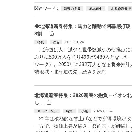
関連ワード：
新春の抱負
地域創生
北海道新春特
◆北海道新春特集：馬力と躍動で閉塞感打破
8割…
2026.01.24
特集
総合
北海道は人口減少と世帯数減少の転換点にあ
ぶりに500万人を割り499万9439人とな
ワーク）。2050年に382万人となる将来推
端地域・北海道の先…続きを読む
北海道新春特集：2026新春の抱負＝イオン
し…
2026.01.24
キーパーソン
特集
小売
25年は積極的な賃上げなどで所得環境が改
一方で、物価上昇が続き、節約志向が継続し