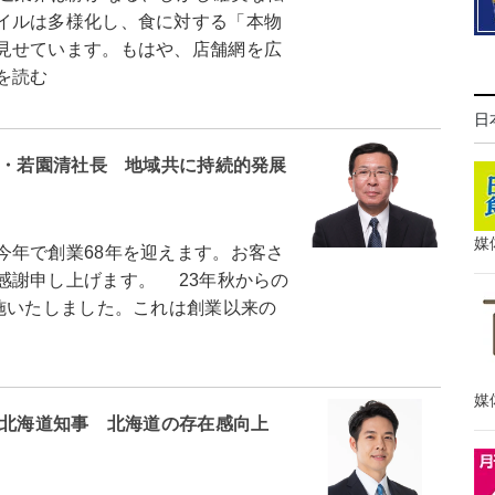
イルは多様化し、食に対する「本物
見せています。もはや、店舗網を広
を読む
日
チ・若園清社長 地域共に持続的発展
媒
年で創業68年を迎えます。お客さ
感謝申し上げます。 23年秋からの
施いたしました。これは創業以来の
媒
道北海道知事 北海道の存在感向上