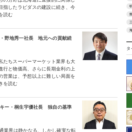
目指したラピダスの建設に続き、今
を読む
ー・野地秀一社長 地元への貢献続
タ
私たちスーパーマーケット業界も大
進行と物価高、さらに長期金利の上
の営業は、予想以上に難しい局面を
きを読む
ッキー・桐生宇優社長 独自の基準
通業界は静かなる、しかし確実な転