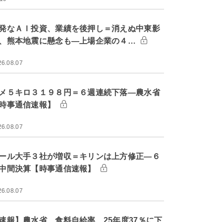
発なＡＩ投資、業績を後押し＝消えぬ中東影
、熊本地震に懸念も―上場企業の４…
26.08.07
メ５キロ３１９８円＝６週連続下落―農水省
時事通信速報】
26.08.07
ール大手３社が増収＝キリンは上方修正―６
中間決算【時事通信速報】
26.08.07
速報】農水省、食料自給率 25年度37％に下