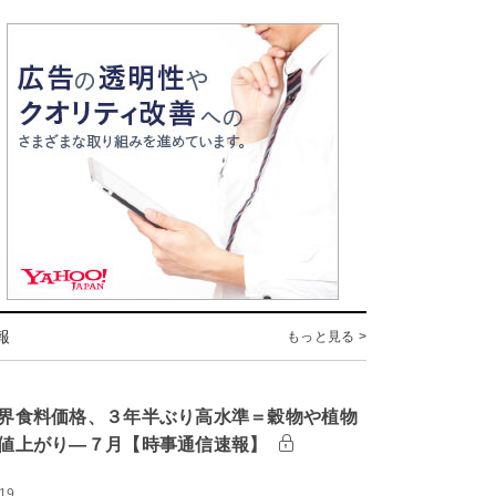
報
もっと見る >
界食料価格、３年半ぶり高水準＝穀物や植物
値上がり―７月【時事通信速報】
:19