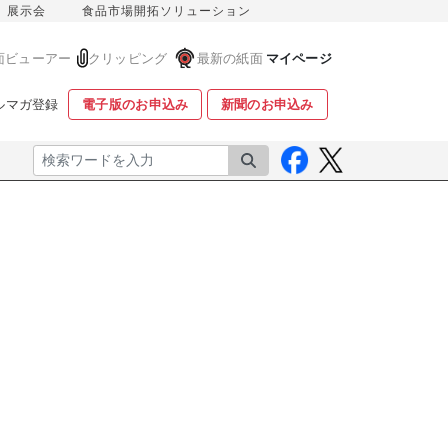
展示会
食品市場開拓ソリューション
面ビューアー
クリッピング
最新の紙面
マイページ
ルマガ登録
電子版のお申込み
新聞のお申込み
検索