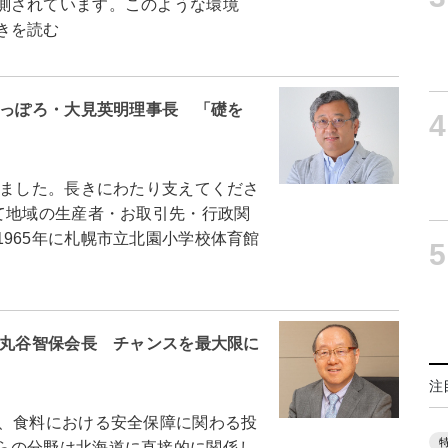
測されています。このような環境
きを読む
さっぽろ・大見英明理事長 「礎を
4
えました。長きにわたり支えてくださ
て地域の生産者・お取引先・行政関
965年に札幌市立北園小学校体育館
5
・丸谷智保会長 チャンスを最大限に
注
、食料における安全保障に関わる投
らの分野は北海道に直接的に関係し