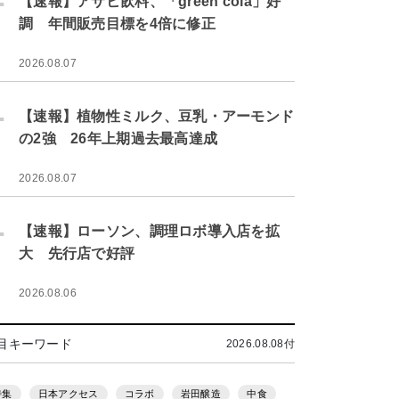
【速報】アサヒ飲料、「green cola」好
調 年間販売目標を4倍に修正
2026.08.07
.
【速報】植物性ミルク、豆乳・アーモンド
の2強 26年上期過去最高達成
2026.08.07
.
【速報】ローソン、調理ロボ導入店を拡
大 先行店で好評
2026.08.06
目キーワード
2026.08.08付
特集
日本アクセス
コラボ
岩田醸造
中食