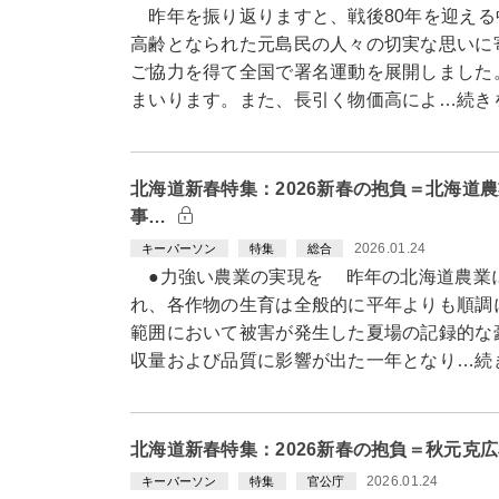
昨年を振り返りますと、戦後80年を迎える
高齢となられた元島民の人々の切実な思いに
ご協力を得て全国で署名運動を展開しました
まいります。また、長引く物価高によ…続き
北海道新春特集：2026新春の抱負＝北海道
事…
2026.01.24
キーパーソン
特集
総合
●力強い農業の実現を 昨年の北海道農業
れ、各作物の生育は全般的に平年よりも順調
範囲において被害が発生した夏場の記録的な
収量および品質に影響が出た一年となり…続
北海道新春特集：2026新春の抱負＝秋元克
2026.01.24
キーパーソン
特集
官公庁