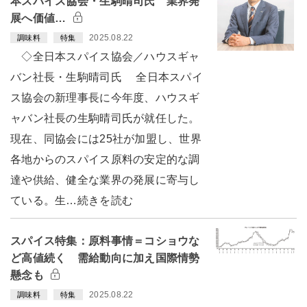
本スパイス協会・生駒晴司氏 業界発
展へ価値…
2025.08.22
調味料
特集
◇全日本スパイス協会／ハウスギャ
バン社長・生駒晴司氏 全日本スパイ
ス協会の新理事長に今年度、ハウスギ
ャバン社長の生駒晴司氏が就任した。
現在、同協会には25社が加盟し、世界
各地からのスパイス原料の安定的な調
達や供給、健全な業界の発展に寄与し
ている。生…続きを読む
スパイス特集：原料事情＝コショウな
ど高値続く 需給動向に加え国際情勢
懸念も
2025.08.22
調味料
特集