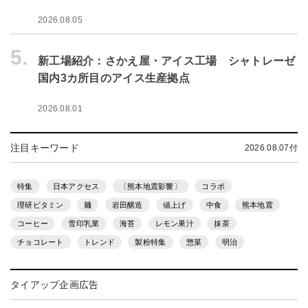
2026.08.05
5.
新工場紹介：さかえ屋・アイス工場 シャトレーゼ
国内3カ所目のアイス生産拠点
2026.08.01
注目キーワード
2026.08.07付
特集
日本アクセス
〔熊本地震影響〕
コラボ
理研ビタミン
麺
岩田醸造
値上げ
中食
熊本地震
コーヒー
雪印乳業
海苔
レモン果汁
抹茶
チョコレート
トレンド
製粉特集
惣菜
明治
タイアップ企画広告