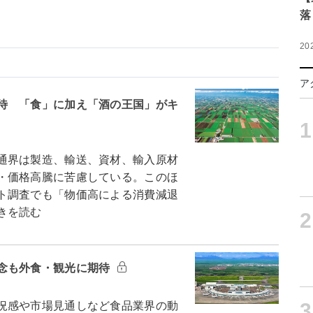
落
20
ア
待 「食」に加え「酒の王国」がキ
1
通界は製造、輸送、資材、輸入原材
・価格高騰に苦慮している。このほ
ト調査でも「物価高による消費減退
きを読む
2
念も外食・観光に期待
3
況感や市場見通しなど食品業界の動