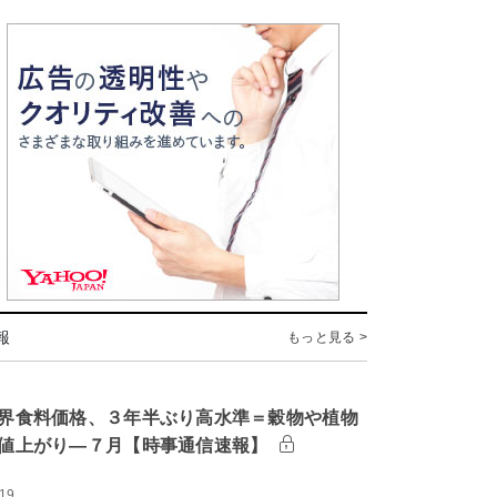
報
もっと見る >
界食料価格、３年半ぶり高水準＝穀物や植物
値上がり―７月【時事通信速報】
:19