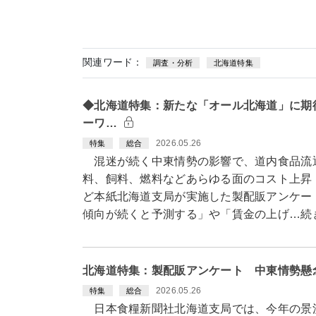
関連ワード：
調査・分析
北海道特集
◆北海道特集：新たな「オール北海道」に期
ーワ…
2026.05.26
特集
総合
混迷が続く中東情勢の影響で、道内食品流
料、飼料、燃料などあらゆる面のコスト上昇
ど本紙北海道支局が実施した製配販アンケー
傾向が続くと予測する」や「賃金の上げ…続
北海道特集：製配販アンケート 中東情勢懸
2026.05.26
特集
総合
日本食糧新聞社北海道支局では、今年の景