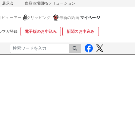
展示会
食品市場開拓ソリューション
面ビューアー
クリッピング
最新の紙面
マイページ
ルマガ登録
電子版のお申込み
新聞のお申込み
検索