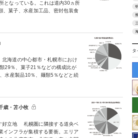
1ヵ所となっている。これは道内30ヵ所
類、菓子、水産加工品、密封包装食
タ
 北海道の中心都市・札幌市におけ
類29％、菓子21％などの構成比が
、水産製品10％、麺類5％などと続
千歳・苫小牧
す好立地 札幌圏に隣接する道央ベ
業インフラが集積する要衝。エリア