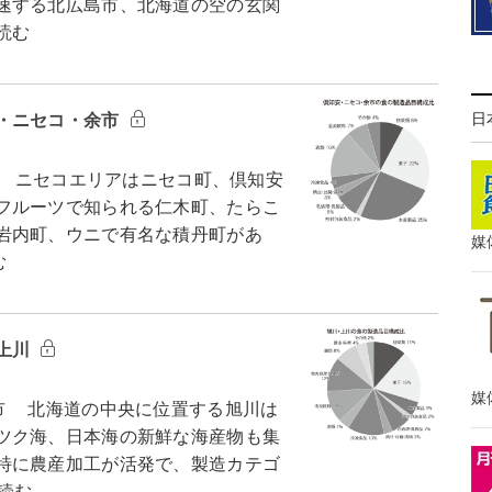
速する北広島市、北海道の空の玄関
読む
日
・ニセコ・余市
る ニセコエリアはニセコ町、倶知安
フルーツで知られる仁木町、たらこ
岩内町、ウニで有名な積丹町があ
媒
む
上川
媒
市 北海道の中央に位置する旭川は
ツク海、日本海の新鮮な海産物も集
特に農産加工が活発で、製造カテゴ
読む