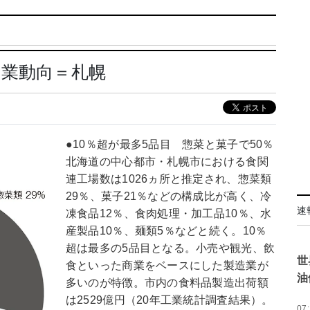
造業動向＝札幌
●10％超が最多5品目 惣菜と菓子で50％
北海道の中心都市・札幌市における食関
連工場数は1026ヵ所と推定され、惣菜類
29％、菓子21％などの構成比が高く、冷
速
凍食品12％、食肉処理・加工品10％、水
産製品10％、麺類5％などと続く。10％
超は最多の5品目となる。小売や観光、飲
世
食といった商業をベースにした製造業が
油
多いのが特徴。市内の食料品製造出荷額
は2529億円（20年工業統計調査結果）。
07