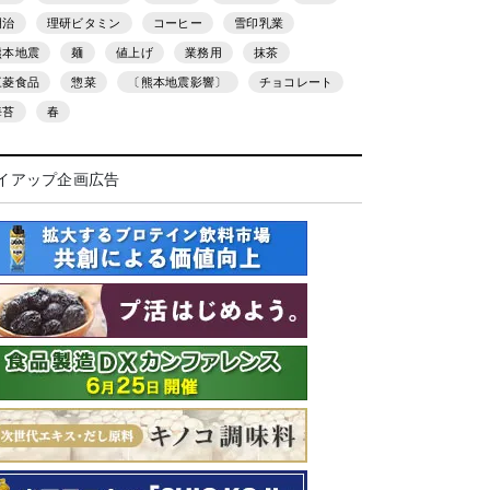
明治
理研ビタミン
コーヒー
雪印乳業
熊本地震
麺
値上げ
業務用
抹茶
三菱食品
惣菜
〔熊本地震影響〕
チョコレート
海苔
春
イアップ企画広告