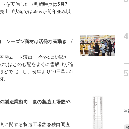
トを実施した（判断時点は5月7
の売上げ状況では69％が前年並み以上
4
向 シーズン商材は活発な荷動き
春需ムード演出 今冬の北海道
のではとの心配をよそに雪解けが進
5
ほどで北上し、例年より10日早い5
読む
別の製造業動向 食の製造工場数53…
注
食に関する製造工場数を独自調査