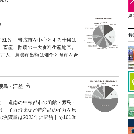
媒
特
51％ 帯広市を中心とする十勝は
、畜産、酪農の一大食料生産地帯。
36万人、農業産出額は畑作と畜産を合
渡島・江差
向 道南の中核都市の函館・渡島・
け、イカ珍味など特産品のイカを原
獲量は2023年に函館市で1612t