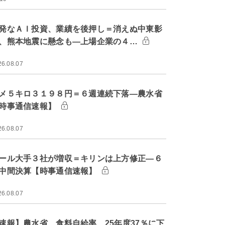
発なＡＩ投資、業績を後押し＝消えぬ中東影
、熊本地震に懸念も―上場企業の４…
26.08.07
メ５キロ３１９８円＝６週連続下落―農水省
時事通信速報】
26.08.07
ール大手３社が増収＝キリンは上方修正―６
中間決算【時事通信速報】
26.08.07
速報】農水省、食料自給率 25年度37％に下