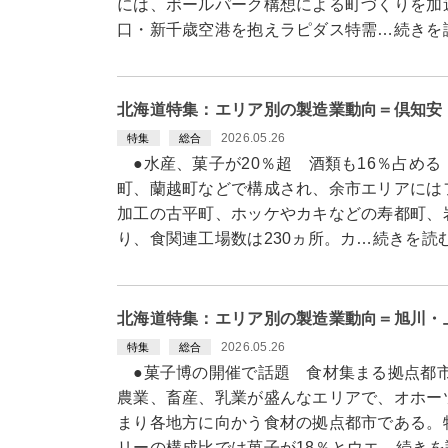
には、ボールパーク構想による町づくりを加
口・新千歳空港を抱えラピダス特需…続きを
北海道特集：エリア別の製造業動向＝倶知安
2026.05.26
特集
総合
●水産、菓子が20％超 酒類も16％占め
町、蘭越町などで構成され、余市エリアには
加工の古平町、ホッケやカキなどの寿都町、
り、食関連工場数は230ヵ所。カ…続きを読
北海道特集：エリア別の製造業動向＝旭川・
2026.05.26
特集
総合
●菓子博の開催で話題 食材集まる拠点都
農業、畜産、乳業が盛んなエリアで、オホー
まり各地方に向かう食材の拠点都市である。
リーの構成比では菓子が18％とウエ…続きを