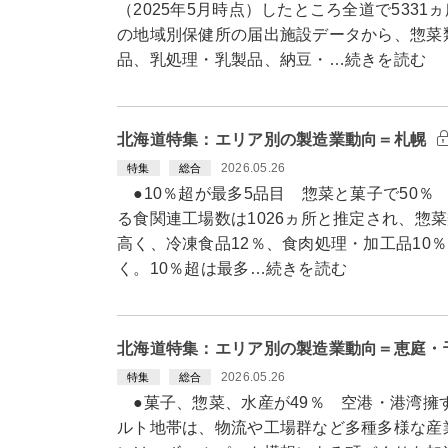
（2025年5月時点）したところ全道で533
の地域別保健所の届出施設データから、惣菜
品、乳処理・乳製品、納豆・…続きを読む
北海道特集：エリア別の製造業動向＝札幌
2026.05.26
特集
総合
●10％超が最多5品目 惣菜と菓子で50％
る食関連工場数は1026ヵ所と推定され、惣菜
高く、冷凍食品12％、食肉処理・加工品10％
く。10％超は最多…続きを読む
北海道特集：エリア別の製造業動向＝恵庭・
2026.05.26
特集
総合
●菓子、惣菜、水産が49％ 空港・港湾擁
ルト地帯は、物流や工場群など多種多様な産