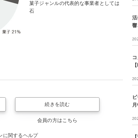
菓子ジャンルの代表的な事業者としては
石
活
響
20
コ
【
20
ビ
続きを読む
月
20
会員の方はこちら
ンに関するヘルプ
【