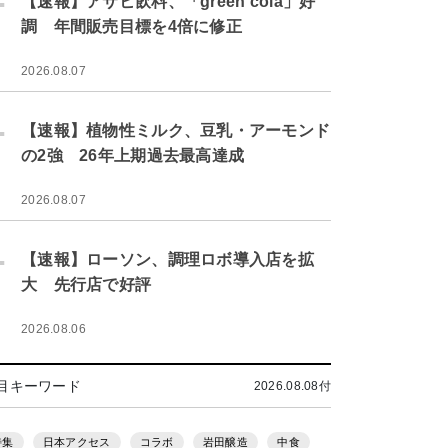
【速報】アサヒ飲料、「green cola」好
調 年間販売目標を4倍に修正
2026.08.07
.
【速報】植物性ミルク、豆乳・アーモンド
の2強 26年上期過去最高達成
2026.08.07
.
【速報】ローソン、調理ロボ導入店を拡
大 先行店で好評
2026.08.06
目キーワード
2026.08.08付
特集
日本アクセス
コラボ
岩田醸造
中食