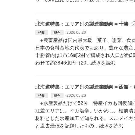
北海道特集：エリア別の製造業動向＝十勝
2026.05.26
特集
総合
●農畜産品は国内最大級 菓子、惣菜、食肉
日本の食料基地の代表でもあり、豊かな農産
十勝管内は1市16町2村で構成され人口が約
わせて約3846億円（20…続きを読む
北海道特集：エリア別の製造業動向＝函館・
2026.05.26
特集
総合
●水産製品だけで52％ 特産イカも回復傾
江差エリアは、イカ塩辛、いかめし、松前漬
材料とした水産加工で知られる。スルメイカの漁
と過去最低を記録したもの…続きを読む