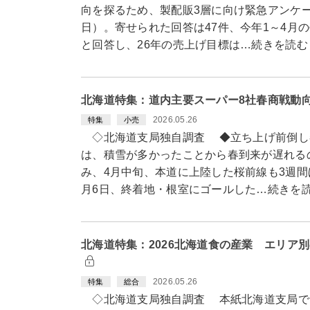
向を探るため、製配販3層に向け緊急アンケー
日）。寄せられた回答は47件、今年1～4月
と回答し、26年の売上げ目標は…続きを読む
北海道特集：道内主要スーパー8社春商戦動
2026.05.26
特集
小売
◇北海道支局独自調査 ◆立ち上げ前倒し
は、積雪が多かったことから春到来が遅れる
み、4月中旬、本道に上陸した桜前線も3週間
月6日、終着地・根室にゴールした…続きを
北海道特集：2026北海道食の産業 エリア
2026.05.26
特集
総合
◇北海道支局独自調査 本紙北海道支局で