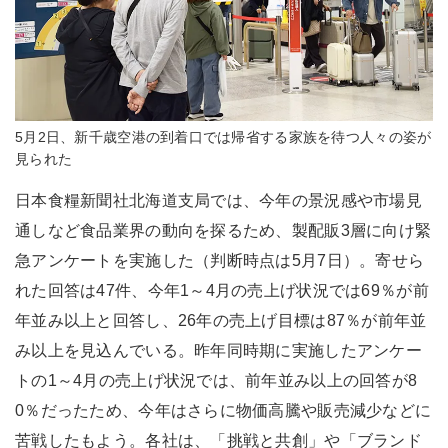
5月2日、新千歳空港の到着口では帰省する家族を待つ人々の姿が
見られた
日本食糧新聞社北海道支局では、今年の景況感や市場見
通しなど食品業界の動向を探るため、製配販3層に向け緊
急アンケートを実施した（判断時点は5月7日）。寄せら
れた回答は47件、今年1～4月の売上げ状況では69％が前
年並み以上と回答し、26年の売上げ目標は87％が前年並
み以上を見込んでいる。昨年同時期に実施したアンケー
トの1～4月の売上げ状況では、前年並み以上の回答が8
0％だったため、今年はさらに物価高騰や販売減少などに
苦戦したもよう。各社は、「挑戦と共創」や「ブランド