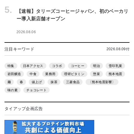
5.
【速報】タリーズコーヒージャパン、初のベーカリ
ー導入新店舗オープン
2026.08.06
注目キーワード
2026.08.09付
特集
日本アクセス
コラボ
コーヒー
明治
雪印乳業
岩田醸造
中食
業務用
理研ビタミン
惣菜
熊本地震
麺
春
値上げ
抹茶
三菱食品
〔熊本地震影響〕
味の素
チョコレート
タイアップ企画広告