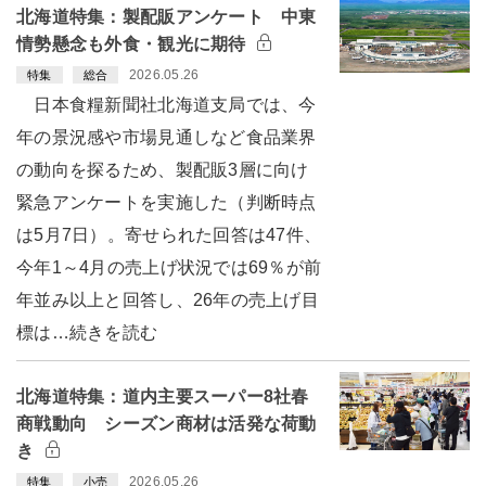
北海道特集：製配販アンケート 中東
情勢懸念も外食・観光に期待
2026.05.26
特集
総合
日本食糧新聞社北海道支局では、今
年の景況感や市場見通しなど食品業界
の動向を探るため、製配販3層に向け
緊急アンケートを実施した（判断時点
は5月7日）。寄せられた回答は47件、
今年1～4月の売上げ状況では69％が前
年並み以上と回答し、26年の売上げ目
標は…続きを読む
北海道特集：道内主要スーパー8社春
商戦動向 シーズン商材は活発な荷動
き
2026.05.26
特集
小売