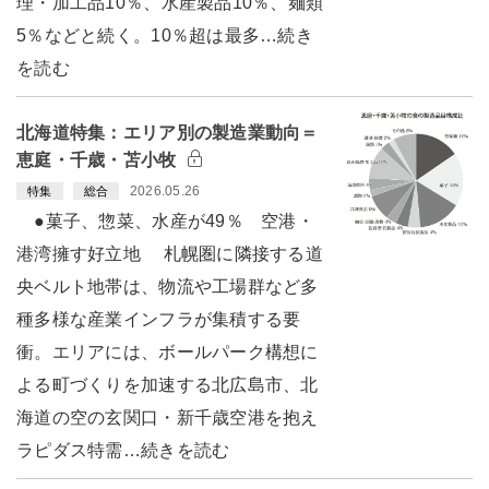
理・加工品10％、水産製品10％、麺類
5％などと続く。10％超は最多…続き
を読む
北海道特集：エリア別の製造業動向＝
恵庭・千歳・苫小牧
2026.05.26
特集
総合
●菓子、惣菜、水産が49％ 空港・
港湾擁す好立地 札幌圏に隣接する道
央ベルト地帯は、物流や工場群など多
種多様な産業インフラが集積する要
衝。エリアには、ボールパーク構想に
よる町づくりを加速する北広島市、北
海道の空の玄関口・新千歳空港を抱え
ラピダス特需…続きを読む