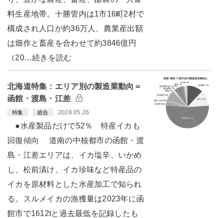
料生産地帯。十勝管内は1市16町2村で
構成され人口が約36万人、農業産出額
は畑作と畜産を合わせて約3846億円
（20…続きを読む
北海道特集：エリア別の製造業動向＝
函館・渡島・江差
2026.05.26
特集
総合
●水産製品だけで52％ 特産イカも
回復傾向 道南の中核都市の函館・渡
島・江差エリアは、イカ塩辛、いかめ
し、松前漬け、イカ珍味など特産品の
イカを原材料とした水産加工で知られ
る。スルメイカの漁獲量は2023年に函
館市で1612tと過去最低を記録したも