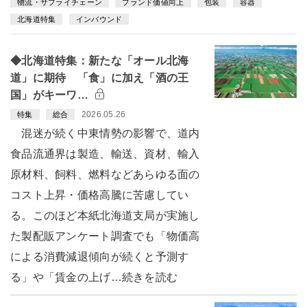
物流・サプライチェーン
ブランド価値向上
包装
容器
北海道特集
インバウンド
◆北海道特集：新たな「オール北海
道」に期待 「食」に加え「酒の王
国」がキーワ…
2026.05.26
特集
総合
混迷が続く中東情勢の影響で、道内
食品流通界は製造、輸送、資材、輸入
原材料、飼料、燃料などあらゆる面の
コスト上昇・価格高騰に苦慮してい
る。このほど本紙北海道支局が実施し
た製配販アンケート調査でも「物価高
による消費減退傾向が続くと予測す
る」や「賃金の上げ…続きを読む