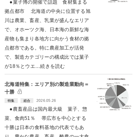
●菓子博の開催で話題 食材集まる
拠点都市 北海道の中央に位置する旭
川は農業、畜産、乳業が盛んなエリア
で、オホーツク海、日本海の新鮮な海
産物も集まり各地方に向かう食材の拠
点都市である。特に農産加工が活発
で、製造カテゴリーの構成比では菓子
が18％とウエ…続きを読む
北海道特集：エリア別の製造業動向＝
十勝
2026.05.26
特集
総合
●農畜産品は国内最大級 菓子、惣
菜、食肉51％ 帯広市を中心とする
十勝は日本の食料基地の代表でもあ
り、豊かな農産、畜産、酪農の一大食