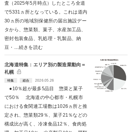
査（2025年5月時点）したところ全道
で5331ヵ所となっている。これは道内
30ヵ所の地域別保健所の届出施設デー
タから、惣菜類、菓子、水産加工品、
密封包装食品、乳処理・乳製品、納
豆・…続きを読む
北海道特集：エリア別の製造業動向＝
札幌
2026.05.26
特集
総合
●10％超が最多5品目 惣菜と菓子
で50％ 北海道の中心都市・札幌市
における食関連工場数は1026ヵ所と推
定され、惣菜類29％、菓子21％などの
構成比が高く、冷凍食品12％、食肉処