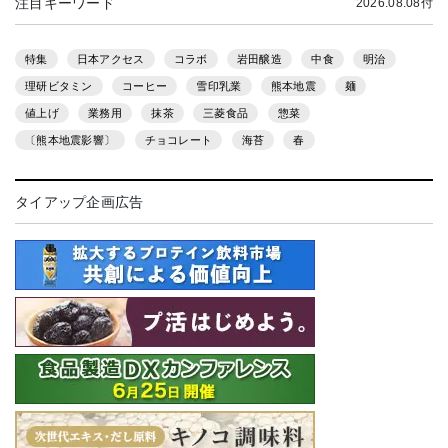
注目キーワード
2026.08.08付
特集
日本アクセス
コラボ
岩田醸造
中食
明治
理研ビタミン
コーヒー
雪印乳業
熊本地震
麺
値上げ
業務用
抹茶
三菱食品
惣菜
〔熊本地震影響〕
チョコレート
海苔
春
タイアップ企画広告