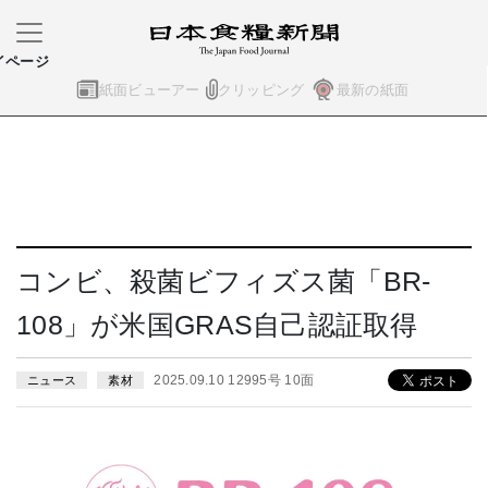
イページ
紙面ビューアー
クリッピング
最新の紙面
コンビ、殺菌ビフィズス菌「BR-
108」が米国GRAS自己認証取得
2025.09.10 12995号 10面
ニュース
素材