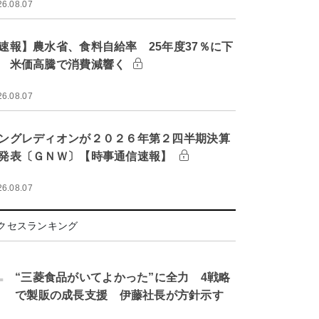
26.08.07
速報】農水省、食料自給率 25年度37％に下
 米価高騰で消費減響く
26.08.07
ングレディオンが２０２６年第２四半期決算
発表〔ＧＮＷ〕【時事通信速報】
26.08.07
クセスランキング
.
“三菱食品がいてよかった”に全力 4戦略
で製販の成長支援 伊藤社長が方針示す