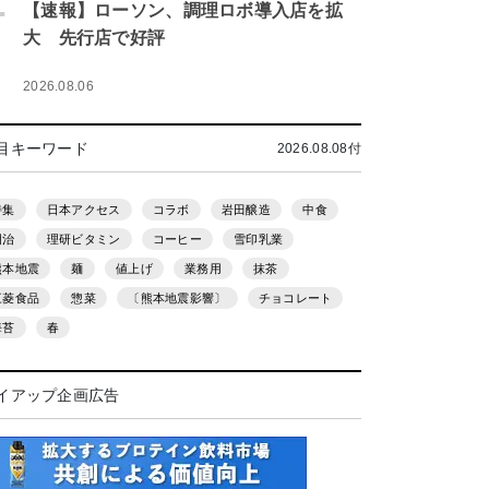
.
【速報】ローソン、調理ロボ導入店を拡
大 先行店で好評
2026.08.06
目キーワード
2026.08.08付
特集
日本アクセス
コラボ
岩田醸造
中食
明治
理研ビタミン
コーヒー
雪印乳業
熊本地震
麺
値上げ
業務用
抹茶
三菱食品
惣菜
〔熊本地震影響〕
チョコレート
海苔
春
イアップ企画広告