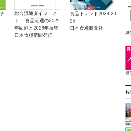
総合流通ダイジェス
食品トレンド2024-20
，そ
ト －食品流通の2025
25
年回顧と2026年展望
日本食糧新聞社
媒
日本食糧新聞発行
媒
特