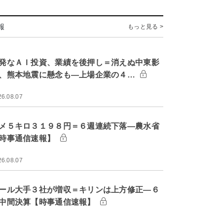
報
もっと見る >
発なＡＩ投資、業績を後押し＝消えぬ中東影
、熊本地震に懸念も―上場企業の４…
26.08.07
メ５キロ３１９８円＝６週連続下落―農水省
時事通信速報】
26.08.07
ール大手３社が増収＝キリンは上方修正―６
中間決算【時事通信速報】