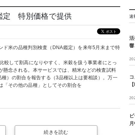
鑑定 特別価格で提供
速
活
響
ンド米の品種判別検査（DNA鑑定）を来年5月末まで特
20
と比較して割高になりやすく、米穀を扱う事業者にとっ
が懸念される。本サービスでは、精米などの検査試料
コ
品種）の割合を報告する（3品種以上は要相談）。万一
【
は「その他の品種」としてその割合を
20
ビ
月
続きを読む