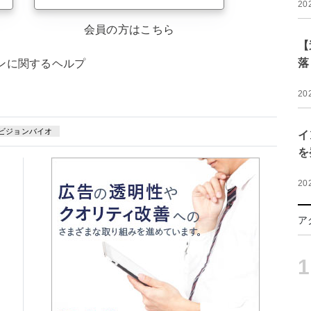
20
会員の方はこちら
【
落
ンに関するヘルプ
20
ビジョンバイオ
イ
を
20
ア
1