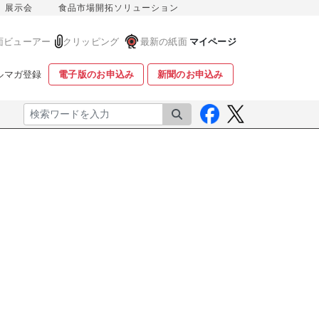
展示会
食品市場開拓ソリューション
面ビューアー
クリッピング
最新の紙面
マイページ
ルマガ登録
電子版のお申込み
新聞のお申込み
検索