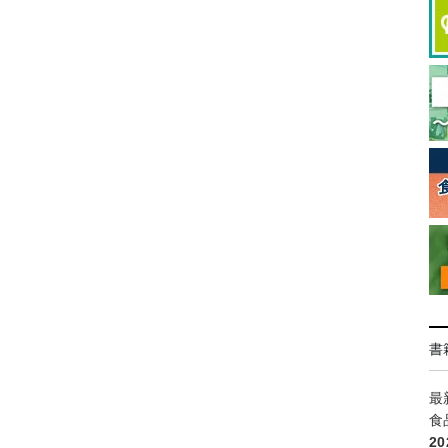
書
最
食
2