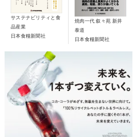
サステナビリティと食
焼肉一代 叙々苑 新井
品産業
泰道
日本食糧新聞社
日本食糧新聞社