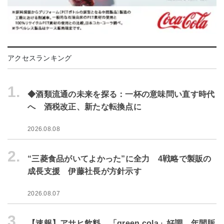
アクセスランキング
1.
◆酒類流通の未来を探る：一杯の意味問い直す時代
へ 酒税改正、新たな転換点に
2026.08.08
2.
“三菱食品がいてよかった”に全力 4戦略で製販の
成長支援 伊藤社長が方針示す
2026.08.07
3.
【速報】アサヒ飲料、「green cola」好調 年間販