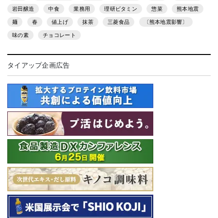
岩田醸造
中食
業務用
理研ビタミン
惣菜
熊本地震
麺
春
値上げ
抹茶
三菱食品
〔熊本地震影響〕
味の素
チョコレート
タイアップ企画広告