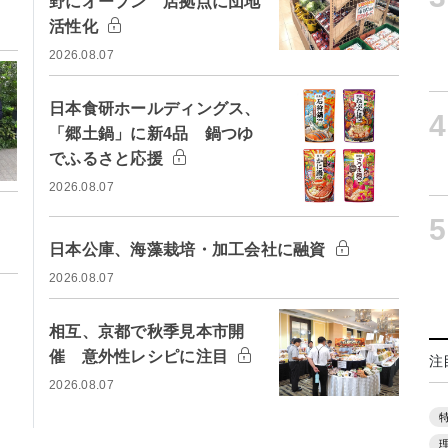
野にオープン 店拠点に団地
活性化
2026.08.07
日本食研ホールディングス、
4
「郷土鍋」に新4品 鍋つゆ
でふるさと応援
2026.08.07
5
日本公庫、海藻栽培・加工会社に融資
2026.08.07
相互、京都で秋季見本市開
催 意外性レシピに注目
注
2026.08.07