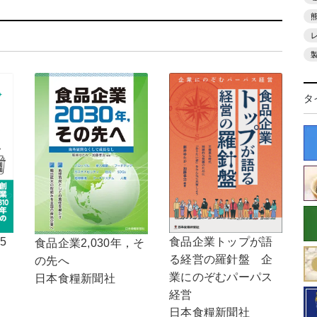
タ
食品企業トップが語
5
食品企業2,030年，そ
る経営の羅針盤 企
の先へ
業にのぞむパーパス
日本食糧新聞社
経営
日本食糧新聞社