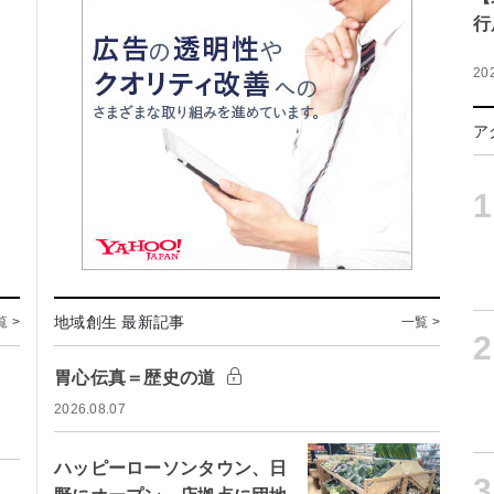
行
20
ア
1
地域創生 最新記事
覧 >
一覧 >
2
胃心伝真＝歴史の道
2026.08.07
ハッピーローソンタウン、日
3