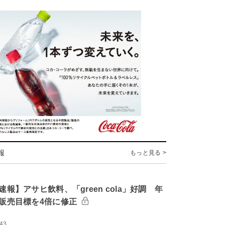
報
もっと見る >
速報】アサヒ飲料、「green cola」好調 年
販売目標を4倍に修正
:43