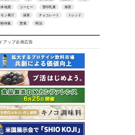
熊本地震
コーヒー
雪印乳業
海苔
レモン果汁
抹茶
チョコレート
トレンド
製粉特集
惣菜
明治
イアップ企画広告