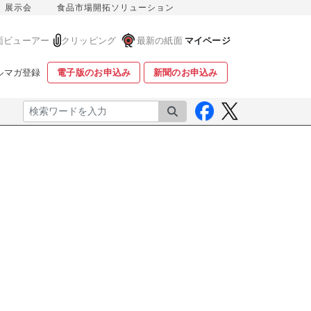
展示会
食品市場開拓ソリューション
面ビューアー
クリッピング
最新の紙面
マイページ
ルマガ登録
電子版のお申込み
新聞のお申込み
検索