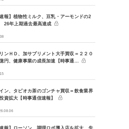
速報】植物性ミルク、豆乳・アーモンドの2
 26年上期過去最高達成
:38
リンＨＤ、加サプリメント大手買収＝２２０
億円、健康事業の成長加速【時事通…
:15
イン、タピオカ茶のゴンチャ買収＝飲食業界
投資拡大【時事通信速報】
26.08.06
速報】ローソン、調理ロボ導入店を拡大 先