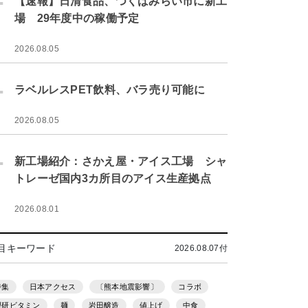
【速報】日清食品、つくばみらい市に新工
場 29年度中の稼働予定
2026.08.05
.
ラベルレスPET飲料、バラ売り可能に
2026.08.05
.
新工場紹介：さかえ屋・アイス工場 シャ
トレーゼ国内3カ所目のアイス生産拠点
2026.08.01
目キーワード
2026.08.07付
特集
日本アクセス
〔熊本地震影響〕
コラボ
理研ビタミン
麺
岩田醸造
値上げ
中食