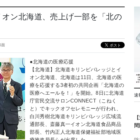
イオン北海道、売上げ一部を「北の
05面
●北海道の医療応援
【北海道】北海道キリンビバレッジとイ
オン北海道、北海道は11日、北海道の医
療を応援する3者初の共同企画「北海道の
医療へエールを！」を開始。8日に北海道
速
庁官民交流サロンCONNECT（こねく
と）でキックオフセレモニーが行われ、
白川秀樹北海道キリンビバレッジ広域流
【
通部長、斎藤真一イオン北海道食品商品
間
部長、竹内正人北海道保健福祉部地域医
療推進局長らが出席した。
09