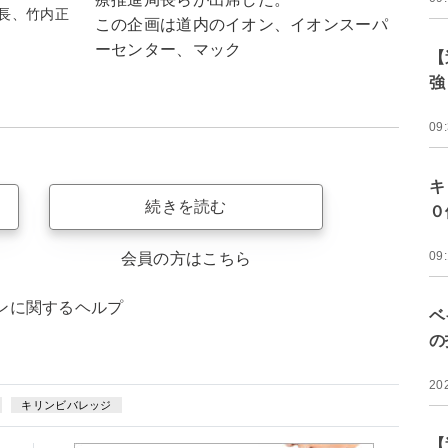
長、竹内正
この企画は道内のイオン、イオンスーパ
ーセンター、マック
【
強
09
キ
続きを読む
０
09
会員の方はこちら
ンに関するヘルプ
ベ
の
20
キリンビバレッジ
【