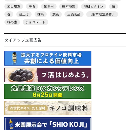
岩田醸造
中食
業務用
熊本地震
理研ビタミン
麺
春
値上げ
抹茶
惣菜
三菱食品
〔熊本地震影響〕
味の素
チョコレート
タイアップ企画広告