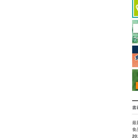
書
最
食
2