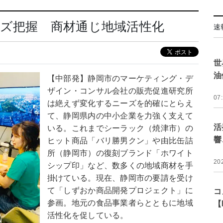
ズ把握 商材通じ地域活性化
速
世
油
【中部発】静岡市のマーケティング・デ
ザイン・コンサル会社の販売促進研究所
07
は絶えず変化するニーズを的確にとらえ
て、静岡県内の中小企業を力強く支えて
活
いる。これまでシーラック（焼津市）の
響
ヒット商品「バリ勝男クン」や由比缶詰
所（静岡市）の復刻ブランド「ホワイト
20
シップ印」など、数多くの地域商材を手
掛けている。現在、静岡市の要請を受け
て「しずおか商品開発プロジェクト」に
コ
参画。地元の食品事業者らとともに地域
【
活性化を促している。