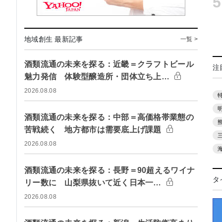
5
地域創生 最新記事
一覧 >
酒類流通の未来を探る：近畿＝クラフトビール
注
魅力発信 体験型醸造所・団体立ち上…
2026.08.08
酒類流通の未来を探る：中部＝高価格帯業態の
苦戦続く 地方都市は需要底上げ課題
2026.08.08
酒類流通の未来を探る：長野＝90超えるワイナ
タ
リー数に 山梨県抜いて近く日本一…
2026.08.08