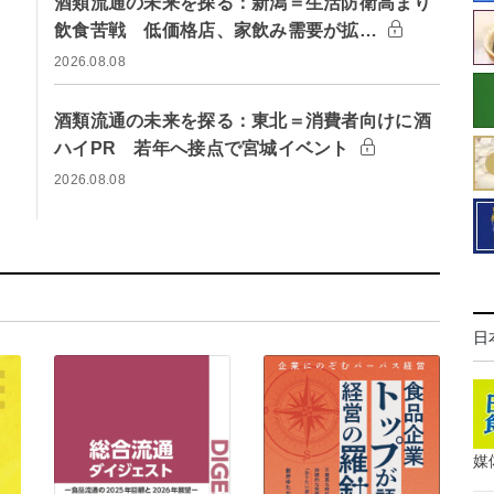
酒類流通の未来を探る：新潟＝生活防衛高まり
飲食苦戦 低価格店、家飲み需要が拡…
2026.08.08
酒類流通の未来を探る：東北＝消費者向けに酒
ハイPR 若年へ接点で宮城イベント
2026.08.08
日
媒