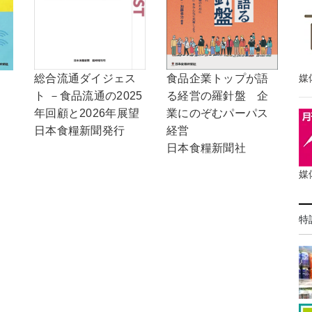
食品企業トップが語
媒
総合流通ダイジェス
る経営の羅針盤 企
ト －食品流通の2025
業にのぞむパーパス
年回顧と2026年展望
経営
日本食糧新聞発行
日本食糧新聞社
媒
特