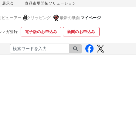
展示会
食品市場開拓ソリューション
面ビューアー
クリッピング
最新の紙面
マイページ
ルマガ登録
電子版のお申込み
新聞のお申込み
検索