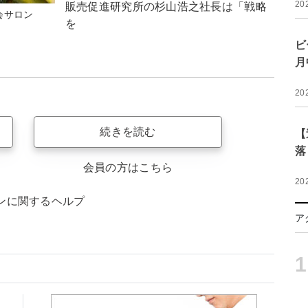
20
販売促進研究所の杉山浩之社長は「戦略
会サロン
を
ビ
月
20
続きを読む
【
落
会員の方はこちら
20
ンに関するヘルプ
ア
1