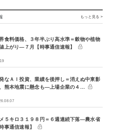
報
もっと見る >
界食料価格、３年半ぶり高水準＝穀物や植物
値上がり―７月【時事通信速報】
:19
発なＡＩ投資、業績を後押し＝消えぬ中東影
、熊本地震に懸念も―上場企業の４…
26.08.07
メ５キロ３１９８円＝６週連続下落―農水省
時事通信速報】