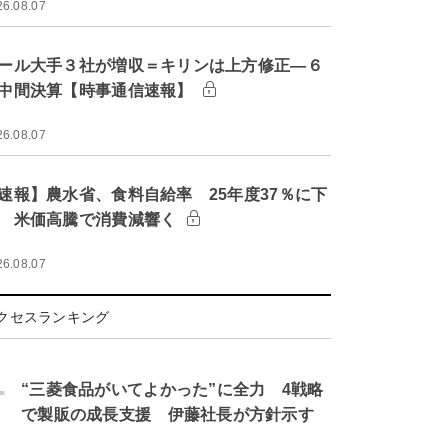
26.08.07
ール大手３社が増収＝キリンは上方修正―６
中間決算【時事通信速報】
26.08.07
速報】農水省、食料自給率 25年度37％に下
 米価高騰で消費減響く
26.08.07
クセスランキング
.
“三菱食品がいてよかった”に全力 4戦略
で製販の成長支援 伊藤社長が方針示す