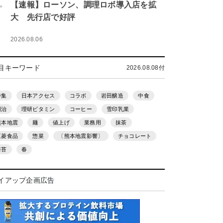
.
【速報】ローソン、調理ロボ導入店を拡
大 先行店で好評
2026.08.06
目キーワード
2026.08.08付
特集
日本アクセス
コラボ
岩田醸造
中食
明治
理研ビタミン
コーヒー
雪印乳業
熊本地震
麺
値上げ
業務用
抹茶
三菱食品
惣菜
〔熊本地震影響〕
チョコレート
海苔
春
イアップ企画広告