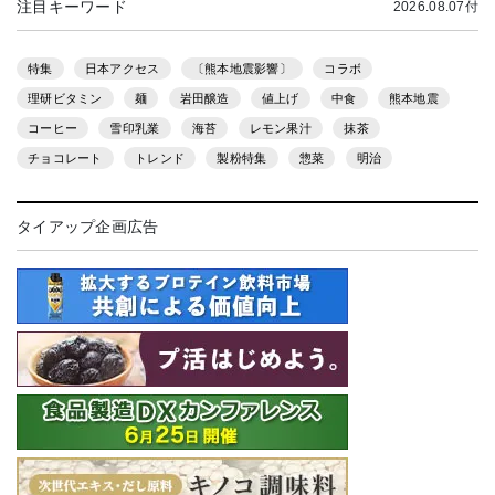
注目キーワード
2026.08.07付
特集
日本アクセス
〔熊本地震影響〕
コラボ
理研ビタミン
麺
岩田醸造
値上げ
中食
熊本地震
コーヒー
雪印乳業
海苔
レモン果汁
抹茶
チョコレート
トレンド
製粉特集
惣菜
明治
タイアップ企画広告