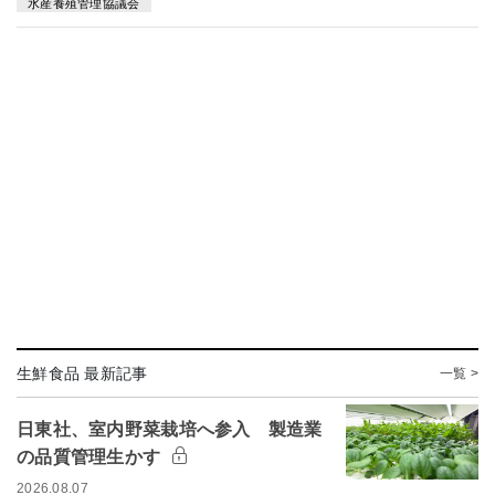
水産養殖管理協議会
生鮮食品 最新記事
一覧 >
日東社、室内野菜栽培へ参入 製造業
の品質管理生かす
2026.08.07