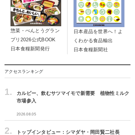
惣菜・べんとうグラン
日本産品を世界へ！よ
プリ2026公式BOOK
くわかる食品輸出
日本食糧新聞発行
日本食糧新聞社
アクセスランキング
1.
カルビー、飲むサツマイモで新需要 植物性ミルク
市場参入
2026.08.05
2.
トップインタビュー：シマダヤ・岡田賢二社長