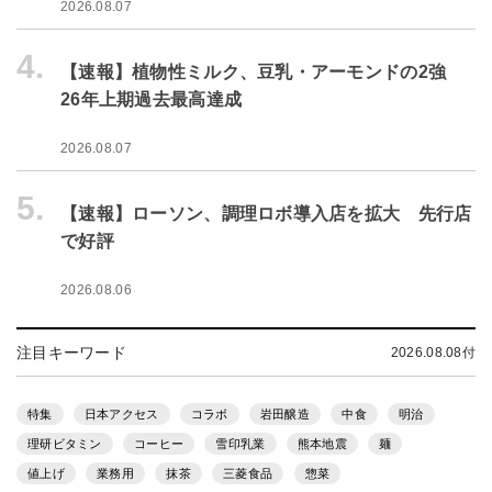
2026.08.07
4.
【速報】植物性ミルク、豆乳・アーモンドの2強
26年上期過去最高達成
2026.08.07
5.
【速報】ローソン、調理ロボ導入店を拡大 先行店
で好評
2026.08.06
注目キーワード
2026.08.08付
特集
日本アクセス
コラボ
岩田醸造
中食
明治
理研ビタミン
コーヒー
雪印乳業
熊本地震
麺
値上げ
業務用
抹茶
三菱食品
惣菜