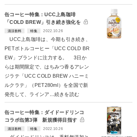
缶コーヒー特集：UCC上島珈琲
「COLD BREW」引き続き強化を
2022.10.26
清涼飲料
特集
UCC上島珈琲は、今期も引き続き、
PETボトルコーヒー「UCC COLD BR
EW」ブランドに注力する。 3日か
らは期間限定で、はちみつ香るアレン
ジラテ「UCC COLD BREW ハニーミ
ルクラテ」（PET280ml）を全国で新
発売して、ラインア…続きを読む
缶コーヒー特集：ダイドードリンコ
コラボ缶第3弾 新規獲得目指す
2022.10.26
清涼飲料
特集