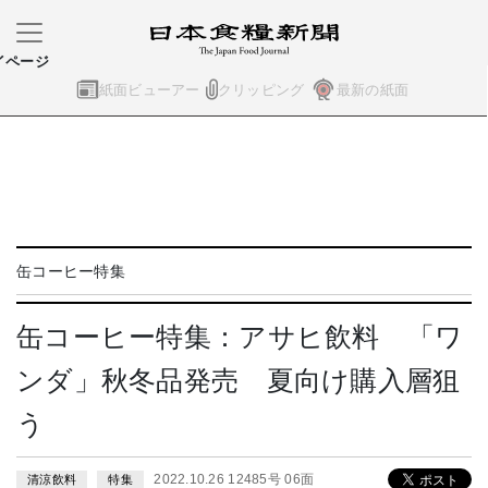
イページ
紙面ビューアー
クリッピング
最新の紙面
缶コーヒー特集
缶コーヒー特集：アサヒ飲料 「ワ
ンダ」秋冬品発売 夏向け購入層狙
う
2022.10.26 12485号 06面
清涼飲料
特集