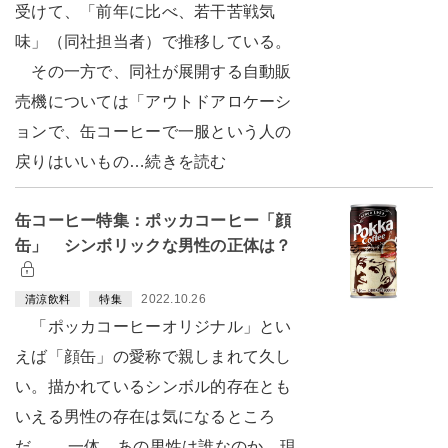
受けて、「前年に比べ、若干苦戦気
味」（同社担当者）で推移している。
その一方で、同社が展開する自動販
売機については「アウトドアロケーシ
ョンで、缶コーヒーで一服という人の
戻りはいいもの…続きを読む
缶コーヒー特集：ポッカコーヒー「顔
缶」 シンボリックな男性の正体は？
2022.10.26
清涼飲料
特集
「ポッカコーヒーオリジナル」とい
えば「顔缶」の愛称で親しまれて久し
い。描かれているシンボル的存在とも
いえる男性の存在は気になるところ
だ。 一体、あの男性は誰なのか、現