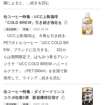
園によると、…続きを読む
缶コーヒー特集：UCC上島珈琲
「COLD BREW」引き続き強化を
2022.10.26
清涼飲料
特集
UCC上島珈琲は、今期も引き続き、
PETボトルコーヒー「UCC COLD BR
EW」ブランドに注力する。 3日か
らは期間限定で、はちみつ香るアレン
ジラテ「UCC COLD BREW ハニーミ
ルクラテ」（PET280ml）を全国で新
発売して、ラインア…続きを読む
缶コーヒー特集：ダイドードリンコ
コラボ缶第3弾 新規獲得目指す
2022.10.26
清涼飲料
特集