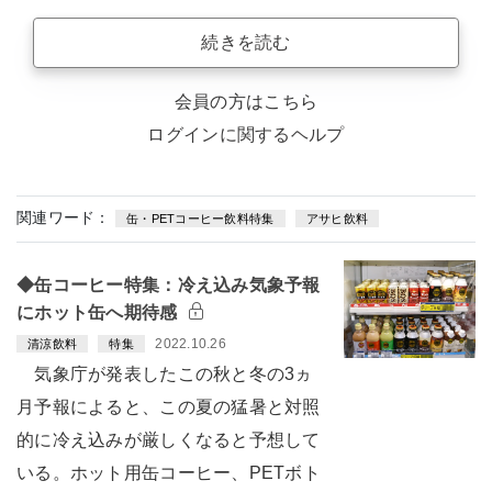
続きを読む
会員の方はこちら
ログインに関するヘルプ
関連ワード：
缶・PETコーヒー飲料特集
アサヒ飲料
◆缶コーヒー特集：冷え込み気象予報
にホット缶へ期待感
2022.10.26
清涼飲料
特集
気象庁が発表したこの秋と冬の3ヵ
月予報によると、この夏の猛暑と対照
的に冷え込みが厳しくなると予想して
いる。ホット用缶コーヒー、PETボト