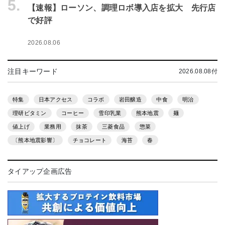
5.
【速報】ローソン、調理ロボ導入店を拡大 先行店
で好評
2026.08.06
注目キーワード
2026.08.08付
特集
日本アクセス
コラボ
岩田醸造
中食
明治
理研ビタミン
コーヒー
雪印乳業
熊本地震
麺
値上げ
業務用
抹茶
三菱食品
惣菜
〔熊本地震影響〕
チョコレート
海苔
春
タイアップ企画広告