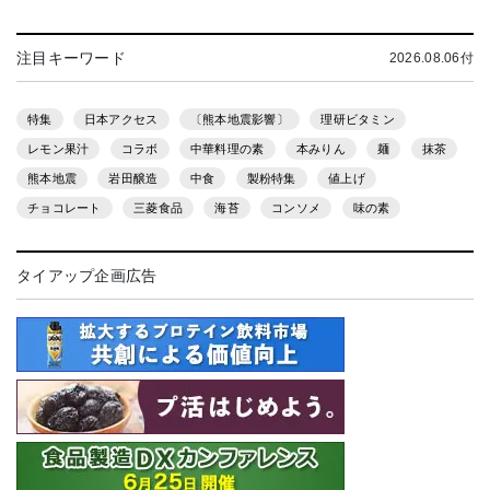
注目キーワード
2026.08.06付
特集
日本アクセス
〔熊本地震影響〕
理研ビタミン
レモン果汁
コラボ
中華料理の素
本みりん
麺
抹茶
熊本地震
岩田醸造
中食
製粉特集
値上げ
チョコレート
三菱食品
海苔
コンソメ
味の素
タイアップ企画広告