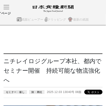
イページ
紙面ビューアー
クリッピング
最新の紙面
ニチレイロジグループ本社、都内で
セミナー開催 持続可能な物流強化
へ
2025.12.03 13040号 08面
セミナー・催し
卸・商社